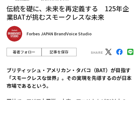
伝統を礎に、未来を再定義する 125年企
業BATが挑むスモークレスな未来
2026年9月号発売中
Forbes JAPAN BrandVoice Studio
最新号の購入はこちらから
著者フォロー
記事を保存
ブリティッシュ・アメリカン・タバコ（BAT）が目指す
メンバーシップに登録する
「スモークレスな世界」。その実現を先導するのが日本
市場であるという。
同社で、アジア太平洋・中東・アフリカなど50以上の
関連記事
国・地域を擁するAPMEA地域のディレクターを務めるパ
スカル・ムルメステールに戦略を聞いた。
組み込み業界の転換点：プラットフォーム化とAI統合が加速
来年125周年を迎えるブリティッシュ・アメリカン・タ
半導体クアルコムとArm、12月の法廷闘争を前に応酬