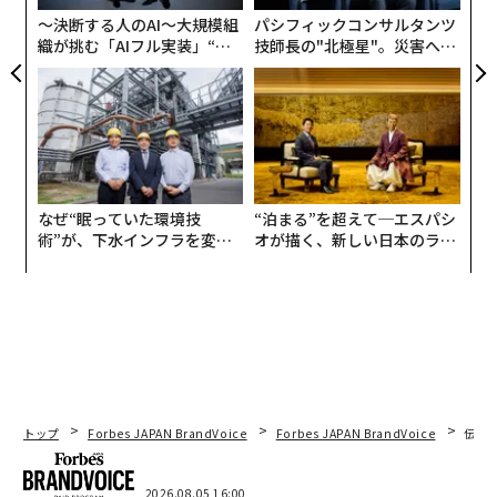
〜決断する人のAI〜大規模組
パシフィックコンサルタンツ
織が挑む「AIフル実装」“使
技師長の"北極星"。災害への
う”企業から“動く”企業へ【N
無力感を乗り越え見つけた、
TTドコモビジネス×PwC】
防災一筋20年の答え
なぜ“眠っていた環境技
“泊まる”を超えて─エスパシ
術”が、下水インフラを変え
オが描く、新しい日本のラグ
たのか──産総研×月島JFE
ジュアリー（中編）
アクアソリューションの10年
トップ
Forbes JAPAN BrandVoice
Forbes JAPAN BrandVoice
伝統
2026.08.05 16:00