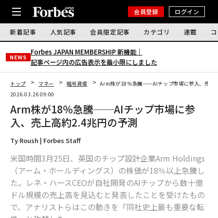
会員登録
ログイン
新着記事
人気記事
会員限定記事
カテゴリ
連載
コ
Forbes JAPAN MEMBERSHIP 新機能｜
NEWS
記事ページ内の広告表示を最小限にしました
トップ
マネー
暗号資産
Arm株が18％急騰──AIチップ市場に参入、売上
2026.03.26 09:00
Arm株が18％急騰──AIチップ市場に参
入、売上高約2.4兆円の予測
Ty Roush | Forbes Staff
米国時間3月25日、英国のチップ設計企業Arm Holdings
（アーム・ホールディングス）の株価が18％以上急騰し
た。レネ・ハースCEOが自社開発のAIチップから数十億
ドル規模の売上高を見込むと発表したことを受けたもの
で、アナリストらはこの動きを「同社史上最も重要な転