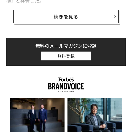
換」と称賛した。
新AIチップにより年間売上高150億ドルの予測、
続きを見る
2031年までに売上高約250億ドルの見通し
Armの株価は25日午前時点で18.3％上昇し、160ドル弱
となった。これは11月に同水準を超えて以来の最高値
無料のメールマガジンに登録
だ。
無料登録
火曜日のイベントで
登壇
したハースは、同社初のチップ
「Arm AGI CPU」が年間150億ドル（約2.4兆円）の売上
高を生み出し、2031年までに年間売上高を約250億ドル
（約4兆円）に押し上げる見通しだと述べた。1株当たり
利益は9ドルに達すると予測している。
果を
エ
EN
設オ
明
が
“
が
シ
グ