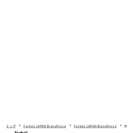
トップ
Forbes JAPAN BrandVoice
Forbes JAPAN BrandVoice
内製