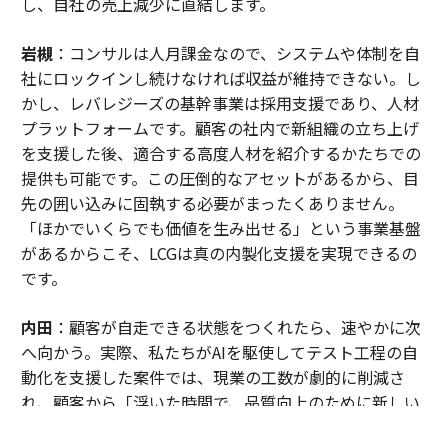
し、自社の売上減少に直結します。
岩槻
：コンサルは人月課金なので、システムや体制を自
社にロックインし続けなければ収益が維持できない。し
かし、レバレジーズの基幹事業は採用支援であり、人材
プラットフォームです。顧客の社内で新組織の立ち上げ
を支援した後、適合する高度人材を紹介するかたちでの
提供も可能です。この圧倒的なアセットがあるから、目
先の囲い込みに固執する必要がまったくありません。
「ほかでいくらでも価値を生み出せる」という事業基盤
があるからこそ、LCGは真の内製化支援を実現できるの
です。
内田
：顧客が自走できる状態をつくれたら、速やかに次
へ向かう。実際、私たちがAIを駆使してテスト工程の自
動化を支援した案件では、現業の工数が劇的に削減さ
れ、顧客から「浮いた時間で、品質向上のために新しい
アプローチを試したい」という創造的なアイデアも引き