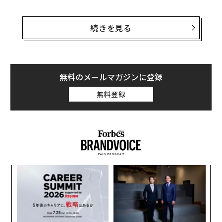
ウクライナの女性退役軍人で女性の権利活動家でもある
マリヤ・ベルリンシカは筆者の取材に対し、「技術は平
続きを見る
等化の大きな要因となっている」と語った。無人機操縦
士のベルリンシカはその功績により、ウクライナ軍のワ
レリー・ザルジニー総司令官（当時）から「無人機の
母」と呼ばれた。ベルリンシカは、無人機技術が戦争の
無料のメールマガジンに登録
形態を変えつつあり、新たな形態の戦争では、男性より
無料登録
女性の方が適している可能性があると考えている。
女性に対する根強い偏見
米国のピート・ヘグセス国防長官は最近、ベンチプレス
で136キロを持ち上げる動画を公開し、筋力に根ざした
軍隊像への自身の強い信念を示した。同長官は「女性を
小1
“
戦闘任務に就かせるべきではない」とする過去の過激な
にし
シ
グ
発言の一部を撤回したものの、軍隊では「男性の最高水
義す
目
準」の体力を基準とすべきだと主張し、女性がこの基準
むス
の
ン
を満たせないのであれば「仕方がない」と述べている。