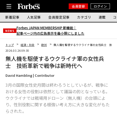
会員登録
ログイン
新着記事
人気記事
会員限定記事
カテゴリ
連載
コ
Forbes JAPAN MEMBERSHIP 新機能｜
NEWS
記事ページ内の広告表示を最小限にしました
トップ
経済・社会
欧州
無人機を駆使するウクライナ軍の女性兵士 技術
2026.03.26 09:30
無人機を駆使するウクライナ軍の女性兵
士 技術革新で戦争は新時代へ
David Hambling | Contributor
3月の国際女性史月間は終わろうとしているが、戦争に
おける女性の役割は依然として議論の的となっている。
ウクライナでは戦場用ドローン（無人機）の台頭によ
り、性別役割に関する根強い考え方に大きな変化がもた
らされた。