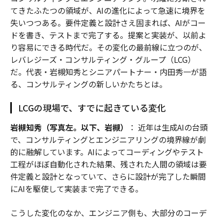
てきたふたつの領域が、AIの進化によって急速に境界を
失いつつある。要件定義と設計さえ固まれば、AIがコー
ドを書き、テストまで完了する。提案と実装が、以前よ
り容易にできる時代だ。その変化の最前線に立つのが、
レバレジーズ・コンサルティング・グループ（LCG）
だ。代表・岩槻知秀とシニアパートナー・内田秀一が語
る、コンサルティングの新しいかたちとは。
LCGの現場で、すでに起きている変化
岩槻知秀（写真左。以下、岩槻）
： 近年は生成AIの台頭
で、コンサルティングとエンジニアリングの境界線が劇
的に融解しています。AIによってコーディングやテスト
工程がほぼ自動化された結果、残された人間の領域は要
件定義と設計となっていて、さらに設計が完了した瞬間
にAIを駆使して実装まで完了できる。
こうした変化のなか、エンジニア側も、大部分のコーデ