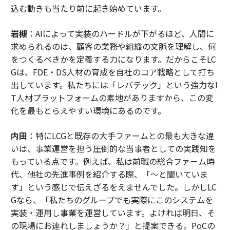
込む動きも当たり前に起き始めています。
岩槻
：AIによって実装のハードルが下がるほど、人間に
求められるのは、顧客の業務や組織の文脈を理解し、何
をつくるべきかを定義する力になります。だからこそLC
Gは、FDE・DS人材の育成を自社のコア戦略として打ち
出しています。私たちには「レバテック」という強力なI
T人材プラットフォームの素地がありますから、この変
化を最もとらえやすい環境にあるのです。
内田
：特にLCGと既存の大手ファームとの最も大きな違
いは、事業運営を担う圧倒的な当事者としての実践知を
もっている点です。例えば、私は前職の総合ファーム時
代、他社の先進事例を紹介する際、「〜と聞いていま
す」という感じで伝えざるをえませんでした。しかしLC
Gなら、「私たちのグループでも実際にこのシステムを
実装・運用し事業を運営しています。よければ明日、そ
の現場にお連れしましょうか？」と提案できる。PoCの