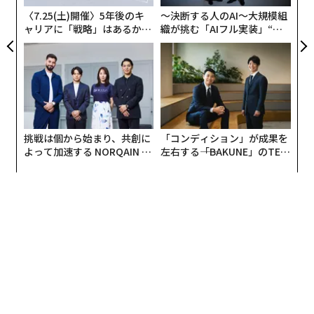
〈7.25(土)開催〉5年後のキ
〜決断する人のAI〜大規模組
ャリアに「戦略」はあるか。
織が挑む「AIフル実装」“使
トップエグゼクティブのキャ
う”企業から“動く”企業へ【N
リアに触れる1日│CAREER S
TTドコモビジネス×PwC】
UMMIT 2026
挑戦は個から始まり、共創に
「コンディション」が成果を
よって加速する NORQAIN JA
左右する――「BAKUNE」のTEN
PAN 特別座談会
TIALが支える「挑戦者の明
日」