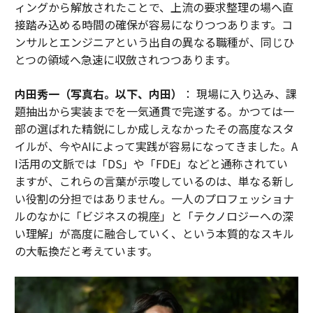
ィングから解放されたことで、上流の要求整理の場へ直
接踏み込める時間の確保が容易になりつつあります。コ
ンサルとエンジニアという出自の異なる職種が、同じひ
とつの領域へ急速に収斂されつつあります。
内田秀一（写真右。以下、内田）
： 現場に入り込み、課
題抽出から実装までを一気通貫で完遂する。かつては一
部の選ばれた精鋭にしか成しえなかったその高度なスタ
イルが、今やAIによって実践が容易になってきました。A
I活用の文脈では「DS」や「FDE」などと通称されてい
ますが、これらの言葉が示唆しているのは、単なる新し
い役割の分担ではありません。一人のプロフェッショナ
ルのなかに「ビジネスの視座」と「テクノロジーへの深
い理解」が高度に融合していく、という本質的なスキル
の大転換だと考えています。