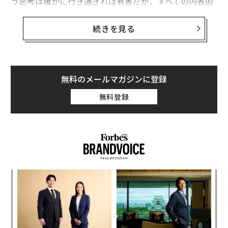
う思考は確かに行き過ぎれば有害だが、すべての内省的
な思考が問題だというわけではない。実際には、側から
は考えすぎに見える習慣の中には高い感情的知性（EQ）
続きを見る
を示しているものもある。
感情的知性とは自身や他者の感情を的確に理解・調整
し、対応する能力のことだ。感情的知性が高い人は通
無料のメールマガジンに登録
常、感情に関する情報に注意深く、対人関係をどのよう
無料登録
に解釈するかについても慎重だ。この注意深さは時に考
えすぎのように見えることもあるが、意図的に建設的な
方向に向けられている場合、それは実際には高度に洗練
されている自分の中での処理を反映している。
心理学研究に基づき、知らず知らずのうちに高い感情的
伝
知性を示していることが多い「考えすぎ」の習慣を3つ
る
紹介する。
モ
〜
金
個