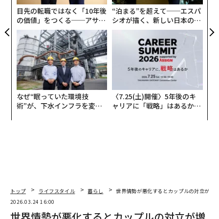
ェ
目先の転職ではなく「10年後
“泊まる”を超えて──エスパ
の価値」をつくる──アサイ
シオが描く、新しい日本のラ
ンの長期伴走型支援とは
グジュアリー（前編）
なぜ“眠っていた環境技
〈7.25(土)開催〉5年後のキ
術”が、下水インフラを変え
ャリアに「戦略」はあるか。
たのか──産総研×月島JFE
トップエグゼクティブのキャ
アクアソリューションの10年
リアに触れる1日│CAREER S
UMMIT 2026
トップ
ライフスタイル
暮らし
世界情勢が悪化するとカップルの対立が増え
2026.03.24 16:00
世界情勢が悪化するとカップルの対立が増