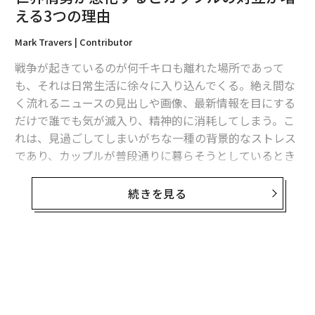
える3つの理由
Mark Travers | Contributor
戦争が起きているのが何千キロも離れた場所であって
翻訳＝溝口慈子
も、それは日常生活に徐々に入り込んでくる。絶え間な
く流れるニュースの見出しや画像、最新情報を目にする
だけで誰でも気が滅入り、精神的に消耗してしまう。こ
2026年9月号発売中
れは、見過ごしてしまいがちな一種の背景的なストレス
であり、カップルが普段通りに暮らそうとしているとき
最新号の購入はこちらから
は特に見落とすものだ。
続きを見る
だが地政学的紛争からくる気分の重さは決してニュース
メンバーシップに登録する
の中だけにとどまらない。多くの場合、最も親密な関係
の中で気づきにくい形で現れる。カップルは普段よりも
イライラしている自分に気づくかもしれない。些細な誤
解がいつもより早くエスカレートしたり、何気ない一言
が突然いつも以上に重く感じられたりすることもあるだ
関連記事
ろう。