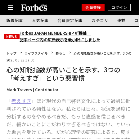
会員登録
ログイン
新着記事
人気記事
会員限定記事
カテゴリ
連載
コ
Forbes JAPAN MEMBERSHIP 新機能｜
NEWS
記事ページ内の広告表示を最小限にしました
トップ
ライフスタイル
暮らし
心の知能指数が高いことを示す、3つの「考
2026.03.28 17:00
心の知能指数が高いことを示す、3つの
「考えすぎ」という悪習慣
Mark Travers | Contributor
「
考えすぎ
」ほど現代の自己啓発文化によって過剰に批
判されている特性はない。私たちは日々、状況を過度に
分析するのをやめるべきだ、もっと直感を信じるべき
だ、細かいことにこだわりすぎるべきではない、といっ
た助言を受けている。だが心理学の研究によると、反す