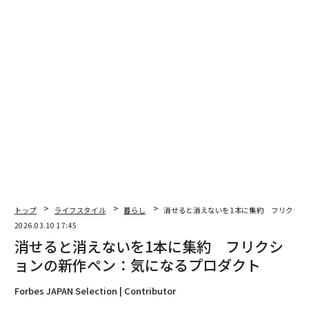
る。
トップ
ライフスタイル
暮らし
消せると消えないを1本に集約 フリクショ
2026.03.10 17:45
消せると消えないを1本に集約 フリクシ
ョンの新作ペン：気になるプロダクト
消去するには、ペンに備わった専用の「消し具」でこす
Forbes JAPAN Selection | Contributor
るだけ。
紙面から顔料がゴム材ごとはがし取られて、筆