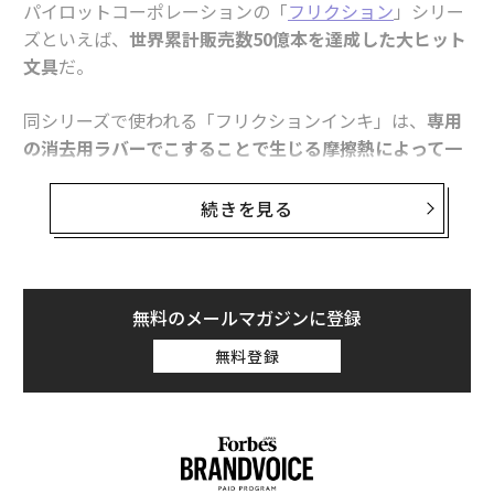
パイロットコーポレーションの「
フリクション
」シリー
跡がキレイに消える仕組みだ。はがされたゴム材と顔料
ズといえば、
世界累計販売数50億本を達成した大ヒット
は消しカスとなる。
文具
だ。
同シリーズで使われる「フリクションインキ」は、
専用
の消去用ラバーでこすることで生じる摩擦熱によって一
度書いた筆跡を消せる
のが特長で、ボールペンやサイン
ペン、スタンプなどがラインアップされている。ただ、
続きを見る
日常のメモ書きや手帳へのスケジュール記入、アイデア
出しなどの場面では重宝するものの、
公式書類や契約書
の記入、宛名書きなどには使用できないという課題
もあ
った。
無料のメールマガジンに登録
無料登録
ボール径は0.8mmで、なめらかな書き心地。ケセラ ボ