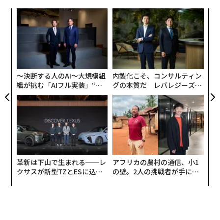
ールペンで文字などを書いて、十分に乾燥したあとに周
な
囲を別のカラーペンなどで塗り、最初の筆跡をはがして
術
消せば「白抜き」が完成という、ユニークな活用法も楽
た
しめる。
パ
ア
技
無
防
〜決断する人のAI〜大規模組
内製化こそ、コンサルティン
織が挑む「AIフル実装」“使
グの本質だ レバレジーズが
う”企業から“動く”企業へ【N
実践する、次世代ファームの
TTドコモビジネス×PwC】
全貌
そこで、新作「
フリクションボールスイッチ
」はこの課
革新は下山で生まれる──レ
アフリカの農村の通信、小1
クサスが新型TZとESに込め
の壁。2人の挑戦者が手にし
題を解決するため、書き直しが可能なフリクションイン
た「DISCOVER」の哲学
た「次なる武器」
キと新開発の油性インキの両方を搭載。
「消せる」イン
キと「消えない」油性インキを使い分ける
ことができる
ようになり、あらゆる用途を1本のペンでこなせるのが