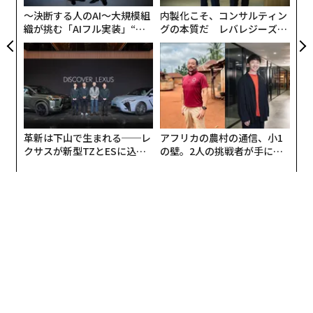
防
〜決断する人のAI〜大規模組
内製化こそ、コンサルティン
織が挑む「AIフル実装」“使
グの本質だ レバレジーズが
う”企業から“動く”企業へ【N
実践する、次世代ファームの
TTドコモビジネス×PwC】
全貌
革新は下山で生まれる──レ
アフリカの農村の通信、小1
クサスが新型TZとESに込め
の壁。2人の挑戦者が手にし
た「DISCOVER」の哲学
た「次なる武器」
「Que Será」インクの中には、顔料とともにゴム材が配
合されていて、筆記直後は顔料とゴム材は分散した状
態。インクが乾くにつれて、粘着性のあるゴム材が顔料
を巻き込んで団子状の「皮張り」状態となる。乾燥後の
状態では、
水にもにじまず、熱などの環境変化でも消え
ることはない
ため、長く保存したい書き物にも向いてい