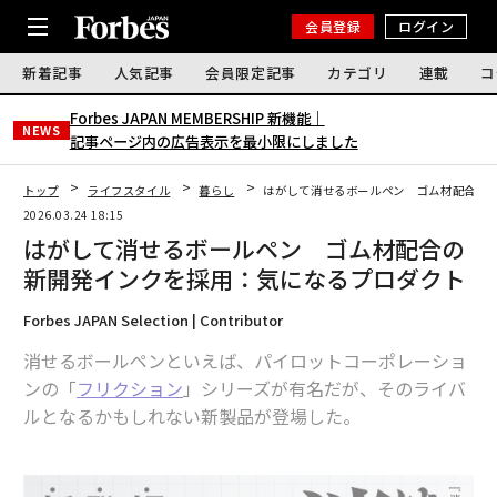
会員登録
ログイン
新着記事
人気記事
会員限定記事
カテゴリ
連載
コ
Forbes JAPAN MEMBERSHIP 新機能｜
NEWS
記事ページ内の広告表示を最小限にしました
トップ
ライフスタイル
暮らし
はがして消せるボールペン ゴム材配合の
2026.03.24 18:15
はがして消せるボールペン ゴム材配合の
新開発インクを採用：気になるプロダクト
Forbes JAPAN Selection | Contributor
消せるボールペンといえば、パイロットコーポレーショ
ンの「
フリクション
」シリーズが有名だが、そのライバ
ルとなるかもしれない新製品が登場した。