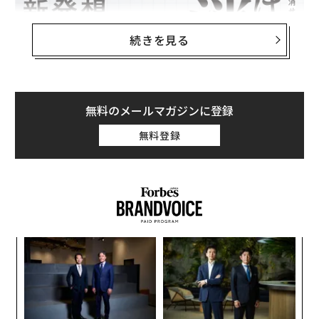
続きを見る
無料のメールマガジンに登録
無料登録
それが、セーラー万年筆の「
ケセラ ボールペン
」。プラ
な
術
ス、ぺんてる、セーラー万年筆という
文具メーカー3社
た
が共同開発したQue Seráインクを採用
し、インクを
パ
ア
技
「はがして消す」という
新発想の消去メカニズム
が特長
無
だ。