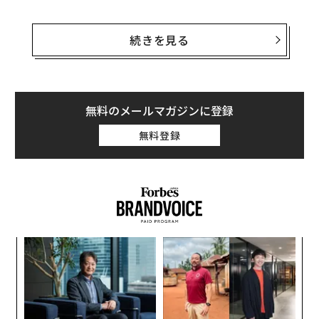
ヒトや大半の哺乳類ではこの現象は非常にまれだが、こ
うした種のオスでも、生物学的には乳汁を生成する能力
続きを見る
を確かに保持している。しかも、哺乳類の少なくとも2
種では、この能力が自然な状態で発現することが知られ
ている。
無料のメールマガジンに登録
その理由を解き明かすには、哺乳類の生殖に関する生物
無料登録
学の領域に、より深く踏み込む必要がある。ホルモン、
進化、そして発育過程という要素が絡む領域だ。以下で
は、科学的研究から、現時点で判明していることを解説
していこう。
年後
挑
サイ
よっ
PA
〈7
ャ
ト