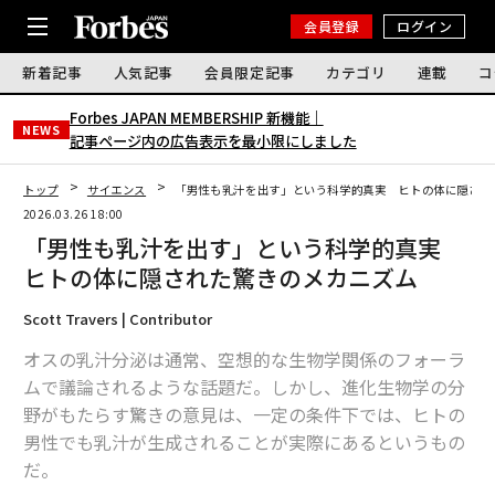
会員登録
ログイン
新着記事
人気記事
会員限定記事
カテゴリ
連載
コ
Forbes JAPAN MEMBERSHIP 新機能｜
NEWS
記事ページ内の広告表示を最小限にしました
トップ
サイエンス
「男性も乳汁を出す」という科学的真実 ヒトの体に隠され
2026.03.26 18:00
「男性も乳汁を出す」という科学的真実
ヒトの体に隠された驚きのメカニズム
Scott Travers | Contributor
オスの乳汁分泌は通常、空想的な生物学関係のフォーラ
ムで議論されるような話題だ。しかし、進化生物学の分
野がもたらす驚きの意見は、一定の条件下では、ヒトの
男性でも乳汁が生成されることが実際にあるというもの
だ。