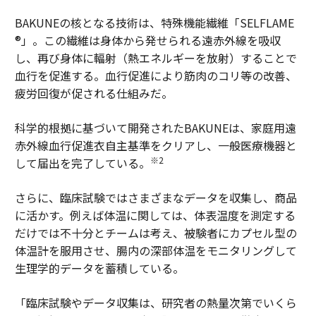
BAKUNEの核となる技術は、特殊機能繊維「SELFLAME
®」。この繊維は身体から発せられる遠赤外線を吸収
し、再び身体に輻射（熱エネルギーを放射）することで
血行を促進する。血行促進により筋肉のコリ等の改善、
疲労回復が促される仕組みだ。
科学的根拠に基づいて開発されたBAKUNEは、家庭用遠
赤外線血行促進衣自主基準をクリアし、一般医療機器と
※2
して届出を完了している。
さらに、臨床試験ではさまざまなデータを収集し、商品
に活かす。例えば体温に関しては、体表温度を測定する
だけでは不十分とチームは考え、被験者にカプセル型の
体温計を服用させ、腸内の深部体温をモニタリングして
生理学的データを蓄積している。
「臨床試験やデータ収集は、研究者の熱量次第でいくら