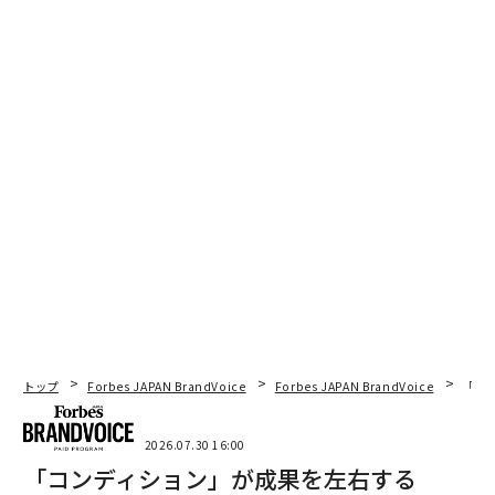
トップ
Forbes JAPAN BrandVoice
Forbes JAPAN BrandVoice
「コン
2026.07.30 16:00
「コンディション」が成果を左右する