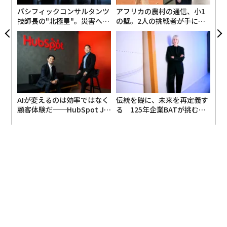
リア
パシフィックコンサルタンツ
アフリカの農村の通信、小1
UM
技師長の"北極星"。災害への
の壁。2人の挑戦者が手にし
無力感を乗り越え見つけた、
た「次なる武器」
防災一筋20年の答え
AIが変えるのは効率ではなく
伝統を礎に、未来を再定義す
顧客体験だ──HubSpot Ja
る 125年企業BATが挑むス
panが語る「Grow Better」
モークレスな未来
な組織のつくり方