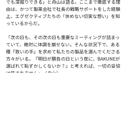
でも深掘りできる」と舟山は語る。ここまで徹底する理
由は、かつて製薬会社で社長の戦略サポートをした経験
上、エグゼクティブたちの「休めない切実な想い」を知
っているからだ。
「次の日も、その次の日も重要なミーティングが詰まっ
ていて、絶対に体調を崩せない。そんな状況下で、ある
種『救いの手』を求めて私たちの製品を選んでくださる
方々がいる。『明日が勝負の日という夜に、BAKUNEが
選ばれて恥ずかしくないか？』と考えれば、一切の妥協
は許されません」（舟山）