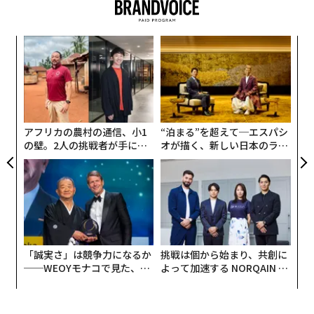
この記録を上回るのは、2015年に3億ドル（約400億
円）、2018年に2億8500万ドル（約414億円）を稼いだ
〜
ボクサーのフロイド・メイウェザーのみである。また、
織
今年のランキングでは、ロナウドは2位をつけたステフ
う
「
ィン・カリー（NBA、ゴールデンステイト・ウォリアー
T
3
ズ所属）に1億1900万ドル（約173億円）の差をつけて
C
いる。
る
アフリカの農村の通信、小1
“泊まる”を超えて─エスパシ
の壁。2人の挑戦者が手にし
オが描く、新しい日本のラグ
た「次なる武器」
ジュアリー（中編）
「誠実さ」は競争力になるか
挑戦は個から始まり、共創に
──WEOYモナコで見た、く
よって加速する NORQAIN JA
ら寿司の経営哲学
PAN 特別座談会