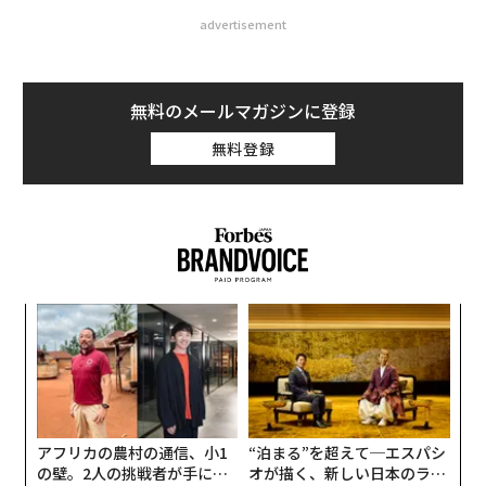
advertisement
無料のメールマガジンに登録
無料登録
〜
織
う
「
T
3
C
る
アフリカの農村の通信、小1
“泊まる”を超えて─エスパシ
の壁。2人の挑戦者が手にし
オが描く、新しい日本のラグ