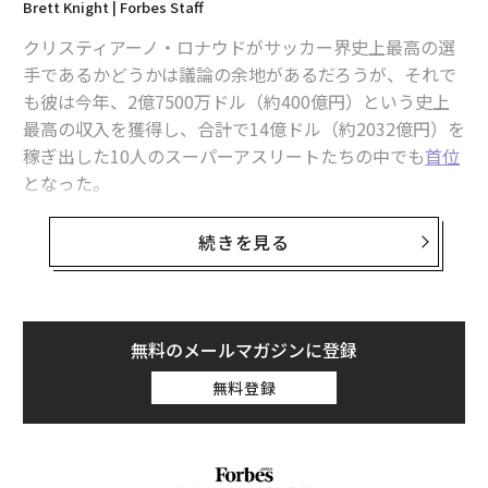
Brett Knight | Forbes Staff
クリスティアーノ・ロナウドがサッカー界史上最高の選
手であるかどうかは議論の余地があるだろうが、それで
も彼は今年、2億7500万ドル（約400億円）という史上
最高の収入を獲得し、合計で14億ドル（約2032億円）を
稼ぎ出した10人のスーパーアスリートたちの中でも
首位
となった。
クリスティアーノ・ロナウドが「世界で最も稼いだアス
続きを見る
リート」となったのは、今年で3年連続、そして通算で
は5度目である。しかし、この40歳のポルトガル人サッ
カー選手は、新たな高みに到達している。サウジアラビ
アのアル・ナスルFCでプレーした年俸と、プレー以外で
無料のメールマガジンに登録
の各報酬（広告などへの出演料、記念品、ライセンス料
無料登録
など）を合計すると、この12カ月間でロナウドが手にし
た金額は、税金と代理人手数料を差し引いても2億7500
万ドル（約400億円）にのぼると推定される。