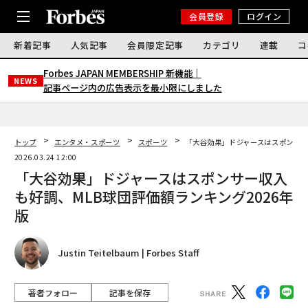
会員登録
ログイン
新着記事
人気記事
会員限定記事
カテゴリ
連載
コ
Forbes JAPAN MEMBERSHIP 新機能｜
NEWS
記事ページ内の広告表示を最小限にしました
トップ
エンタメ・スポーツ
スポーツ
「大谷効果」ドジャースはスポンサー
2026.03.24 12:00
「大谷効果」ドジャースはスポンサー収入
も好調、MLB球団評価額ランキング2026年
版
Justin Teitelbaum | Forbes Staff
著者フォロー
記事を保存