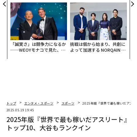
た「次なる武器」
ジュアリー（中編）
「誠実さ」は競争力になるか
挑戦は個から始まり、共創に
──WEOYモナコで見た、く
よって加速する NORQAIN JA
ら寿司の経営哲学
PAN 特別座談会
トップ
エンタメ・スポーツ
スポーツ
2025年版『世界で最も稼いだアス
2025.05.19 19:45
2025年版『世界で最も稼いだアスリート』
トップ10、大谷もランクイン