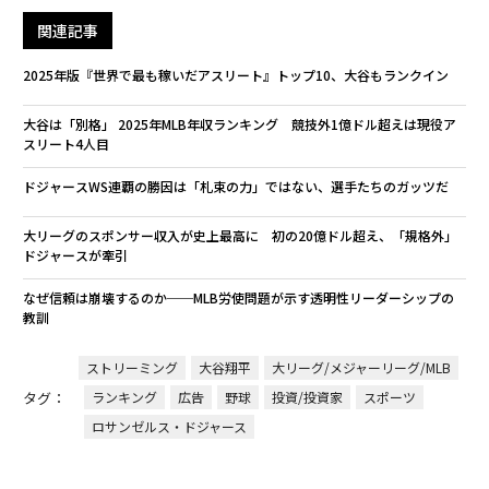
関連記事
2025年版『世界で最も稼いだアスリート』トップ10、大谷もランクイン
大谷は「別格」 2025年MLB年収ランキング 競技外1億ドル超えは現役ア
スリート4人目
ドジャースWS連覇の勝因は「札束の力」ではない、選手たちのガッツだ
大リーグのスポンサー収入が史上最高に 初の20億ドル超え、「規格外」
ドジャースが牽引
なぜ信頼は崩壊するのか──MLB労使問題が示す透明性リーダーシップの
教訓
ストリーミング
大谷翔平
大リーグ/メジャーリーグ/MLB
タグ：
ランキング
広告
野球
投資/投資家
スポーツ
ロサンゼルス・ドジャース