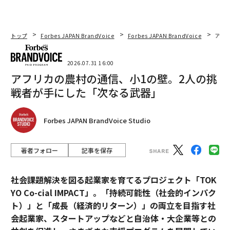
トップ
Forbes JAPAN BrandVoice
Forbes JAPAN BrandVoice
アフ
2026.07.31 16:00
アフリカの農村の通信、小1の壁。2人の挑
戦者が手にした「次なる武器」
Forbes JAPAN BrandVoice Studio
著者フォロー
記事を保存
社会課題解決を図る起業家を育てるプロジェクト「TOK
YO Co-cial IMPACT」。
「持続可能性（社会的インパク
ト）」と「成長（経済的リターン）」の両立を目指す社
会起業家、スタートアップなどと自治体・大企業等との