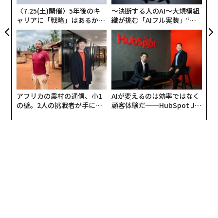
フォーブスに語った。「競争するためには投資する能力
〈7.25(土)開催〉5年後のキ
〜決断する人のAI〜大規模組
が必要だ。なぜなら、機会は巨大だからだ」
ャリアに「戦略」はあるか。
織が挑む「AIフル実装」“使
トップエグゼクティブのキャ
う”企業から“動く”企業へ【N
合わせて同社の40%を所有する4人の共同創業者は、こ
リアに触れる1日│CAREER S
TTドコモビジネス×PwC】
UMMIT 2026
の取引で大きな利益を得た。各創業者は同社の10%の持
分を持っており、この買収により税引き後で20億ドル以
上の現金を手にし、4人の合計純資産は92億ドルに達し
た。
アフリカの農村の通信、小1
AIが変えるのは効率ではなく
の壁。2人の挑戦者が手にし
顧客体験だ──HubSpot Ja
Wizのシリコンバレーの支援者たちも同様に大きな利益
た「次なる武器」
panが語る「Grow Better」
を得る見込みだ。セコイア・キャピタルは、サイバーセ
な組織のつくり方
キュリティスタートアップに特化したテルアビブ拠点の
ベンチャーキャピタル（VC）であるCyberstartsととも
に、2020年のWizの2000万ドルのシードラウンドを主導
した。セコイアは投資資本に対して25倍以上のリターン
を生み出し、約20億ドルを獲得すると予想される。一
方、Cyberstartsは買収後に12億ドルのリターンを得る見
込みだと、取引に詳しい関係者がフォーブスに語った。