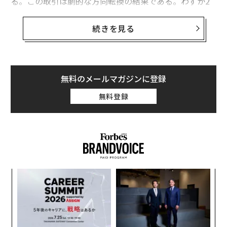
る。この取引は劇的な方向転換の結果である。わずか2
年前、Wizはグーグルからの230億ドルの買収提案を拒否
していた。当時、Wizの最高経営責任者（CEO）兼共同
続きを見る
創業者であるアサフ・ラパポート氏（42歳）は、同スタ
ートアップは株式公開を目指し、2025年までに年間経常
収益10億ドルを目標とすると
述べていた
。交渉は2025年
初頭に
再開されたと報じられ
、3月に両社は新たな合意
無料のメールマガジンに登録
に達した。
無料登録
Wizの買収はグーグル史上最大の買収であり、企業がAI
駆動型システムの保護を急ぐ中、クラウドベースのセキ
ュリティに対する記録的な賭けとなる。Wizは異例の速
さで成長し、わずか18カ月で年間経常収益1億ドルを達
成した。この速度は、支援者や競合他社が、人工知能の
〜
台頭によってクラウドセキュリティ市場がさらに拡大し
金
ている証拠として挙げるものだ。
個
“
ェ
オ
「我々は巨人と戦っている」とラパポート氏は2023年に
ジ