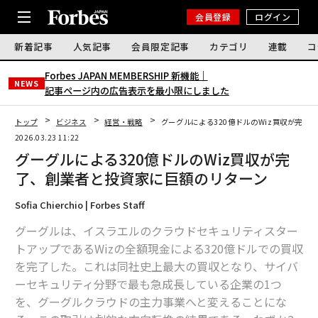
会員登録
ログイン
新着記事
人気記事
会員限定記事
カテゴリ
連載
コ
Forbes JAPAN MEMBERSHIP 新機能｜
NEWS
記事ページ内の広告表示を最小限にしました
トップ
ビジネス
経営・戦略
グーグルによる320億ドルのWiz買収が完了
2026.03.23 11:22
グーグルによる320億ドルのWiz買収が完
了、創業者と投資家に巨額のリターン
Sofia Chierchio | Forbes Staff
グーグルは、イスラエルのクラウドセキュリティスター
トアップであるWizの全額現金による320億ドルでの買収
を完了した。これは同社史上最大の買収となり、サイバ
ーセキュリティ分野で最も急成長している企業の1つ
を、グーグルクラウドの主力事業へと変えることにな