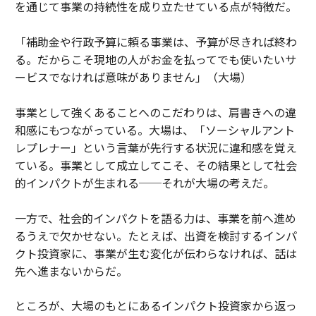
を通じて事業の持続性を成り立たせている点が特徴だ。
「補助金や行政予算に頼る事業は、予算が尽きれば終わ
る。だからこそ現地の人がお金を払ってでも使いたいサ
ービスでなければ意味がありません」（大場）
事業として強くあることへのこだわりは、肩書きへの違
和感にもつながっている。大場は、「ソーシャルアント
レプレナー」という言葉が先行する状況に違和感を覚え
ている。事業として成立してこそ、その結果として社会
的インパクトが生まれる──それが大場の考えだ。
一方で、社会的インパクトを語る力は、事業を前へ進め
るうえで欠かせない。たとえば、出資を検討するインパ
クト投資家に、事業が生む変化が伝わらなければ、話は
先へ進まないからだ。
ところが、大場のもとにあるインパクト投資家から返っ