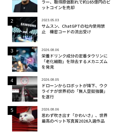
ラー、取得原価割れで約165億円のビ
ットコインを売却
2023.05.03
サムスン、ChatGPTの社内使用禁
止 機密コードの流出受け
2026.08.06
栄養ドリンク成分の定番タウリンに
「老化細胞」を除去するメカニズム
を発見
2026.08.05
ドローンからロボットが降下、ウク
ライナが世界初の「無人空挺強襲」
を遂行
2026.08.06
思わず吹き出す「かわいさ」、世界
最高のペット写真賞2026入選作品