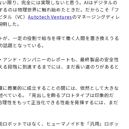
ない限り、完全には実現しないと思う。AIはデジタルの
するのは物理世界に触れ始めたときだ。だからこそ『フ
ピタル（VC）
Autotech Ventures
のマネージングディレ
説明した。
トが、一定の役割で給与を得て働く人間を置き換えうる
の話題となっている。
・アンド・カンパニーのレポートも、最終製品の安全性
える段階に到達するまでには、まだ長い道のりがあると
模に商業的に成立することの間には、依然として大きな
述べている。「見出しを飾るプロトタイプは印象的だ
合理性をもって正当化できる性能を発揮するには、まだ
能ロボットではなく、ヒューマノイドを「汎用」ロボッ