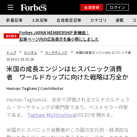
会員登録
ログイン
新着記事
人気記事
会員限定記事
カテゴリ
連載
コ
Forbes JAPAN MEMBERSHIP 新機能｜
NEWS
記事ページ内の広告表示を最小限にしました
トップ
ビジネス
マーケティング
米国の成長エンジンはヒスパニック消費
2026.03.18 20:28
米国の成長エンジンはヒスパニック消費
者 ワールドカップに向けた戦略は万全か
Hernan Tagliani | Contributor
Hernan Taglianiは、全米で評価されるマルチカルチュラ
ル・マーケティングの専門家であり、ベストセラー作家
である。
Tagliani Multicultural
のCEOを務める。
米国のヒスパニック消費者がこの国の文化的・経済的な