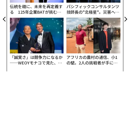
伝統を礎に、未来を再定義す
パシフィックコンサルタンツ
米国は移民によって築かれた国であり、現在の成長の多
る 125年企業BATが挑むス
技師長の"北極星"。災害への
くは米国のヒスパニック消費者によって牽引されてい
モークレスな未来
無力感を乗り越え見つけた、
る。2020年から2024年にかけて、ヒスパニックは米国
防災一筋20年の答え
の人口増加の
半分をはるかに超える
（71%）割合を占め
た。そしてその増加の大半は移民ではなく、米国に住む
ヒスパニックの
出生
によるものだった。現在、
55%が第2世代
である。
「誠実さ」は競争力になるか
アフリカの農村の通信、小1
──WEOYモナコで見た、く
の壁。2人の挑戦者が手にし
ブランドにとっての示唆は明快だ。成長は、長らく過小
ら寿司の経営哲学
た「次なる武器」
評価され誤解されてきたコミュニティから生まれてい
る。表層的な「包摂」を超え、マイノリティのオーディ
エンスを真に受け入れるブランドこそが、ロイヤルティ
を獲得し、実質的な成長を手にする。とりわけ、一般市
場がいっそう分断されつつある局面ではなおさらだ。
ヒスパニック消費者と関わるための4つの実践
この6月にサッカーのFIFAワールドカップが近づくな