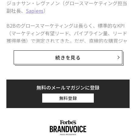
ブランドは、このコミュニティにおけるFIFAワールドカ
ジョナサン・レヴァノン（グロースマーケティング担当
ップの文化的意義を調査することで、ヒスパニック市場
副社長、
Sapiens
）
への理解を深められる。ファンは受動的な視聴者ではな
い。会話、ソーシャルメディア上の議論、ブランドとの
B2Bのグロースマーケティングは長らく、標準的なKPI
リアルタイムなやり取りを通じて、試合に積極的に関与
（マーケティング有望リード、パイプライン量、リード
する。試合はしばしば社交の場となり、友人や家族がバ
獲得単価）で測定されてきた。だが、直線的な購買ジャ
ーや自宅、公園、その他の公共スペースに集まり、一緒
ーニーを前提に設計されたこれらの指標は、複雑化・非
に観戦する。
線形化する今日のB2B購買行動を評価するには急速に不
続きを見る
十分になりつつある。AIがインテリジェントなビジネス
観戦パーティーのスポンサーになったり、試合日程に合
指標の新時代を牽引しているのだ。
わせたターゲティング型デジタルキャンペーンを立ち上
げたりといった、思慮深いマーケティング施策は、消費
微細なパターン、微妙なコンバージョントレンド、ペル
無料のメールマガジンに登録
者が関与し購買判断を行う共有の瞬間の中心にブランド
ソナ別の行動などを分析できるようにすることで、AIは
無料登録
を置くことで、売上を後押しし得る。
すでにグロースの責任者がパフォーマンスを理解する方
法を変えている。
2. 「見せる」から一歩進み、文化理解へ
ここでは、AIがグロース分析をどのように変革している
長年にわたり、翻訳を戦略として頼るブランドを見てき
のか、そしてAIを単なるレポーティングツールから真の
た。英語の広告がスペイン語の広告になる。既存のキャ