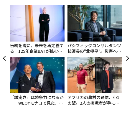
成長エンジンへと転換するためにチームが何をすべきか
ンペーンにヒスパニックの家族を加える。
〈7
を、より深く掘り下げていく。
ャ
可視化がつながりに等しい、という発想だ。そうではな
ト
従来のKPIが力不足になる領域
挑
い。チェックボックスを埋めるだけでは不十分である。
リア
よっ
UM
現代のB2Bにおける購買意思決定には、複数のステーク
PA
ワールドカップには、感情、国家としての誇り、ノスタ
ホルダー、長期のサイクル、数十に及ぶデジタル接点を
伝統を礎に、未来を再定義す
パシフィックコンサルタンツ
ルジー、世代を超えた結びつきが幾層にも重なる。逐語
またぐエンゲージメントが伴う。AIは、こうしたサイク
る 125年企業BATが挑むス
技師長の"北極星"。災害への
訳では、その情緒的な質感を取りこぼす。試合当日の熱
モークレスな未来
無力感を乗り越え見つけた、
ルを通じて生じる微細なパターンの発見を可能にする。
狂に宿る文化的な機微を理解するラティーノのインフル
防災一筋20年の答え
たとえば、社員の階層ごとのエンゲージメントの違い、
エンサー、元選手、スポーツ解説者、ミュージシャンと
ステークホルダーのペルソナに基づくコンテンツ嗜好、
協働すべきだ。
営業のタイミングのパターン、その他の変数である。言
い換えれば、グロース分析はもはや、事後に収集される
3. ヒスパニック消費者のカスタマージャーニーを理解す
受動的な測定にとどまらない。機会を予測するプロアク
る
「誠実さ」は競争力になるか
アフリカの農村の通信、小1
ティブなインテリジェンスツールになり得るのだ。昨
──WEOYモナコで見た、く
の壁。2人の挑戦者が手にし
マーケターはしばしば、カスタマージャーニーは普遍的
ら寿司の経営哲学
た「次なる武器」
年、予測AIツールを利用した
収益チームの89%
が、生産
だと考える。そうではない。多くのヒスパニック世帯で
性の40%超の向上を報告しており、プロアクティブなAI
は、購買意思決定は集団で行われる。ブランドは、家庭
駆動のインテリジェンスがリアクティブな指標を上回っ
の意思決定に影響を与える地域のサッカークラブ、ユー
ていることを裏づけている。これらのツールは、チャネ