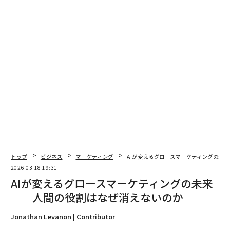
か、ブランドはヒスパニック消費者との関わりをどう深
めればよいのか。
1. 1ドルを使う前に市場を理解する
多くのブランドは、英語放送のネットワークに広告を出
せば自動的にヒスパニック消費者を取り込めると想定し
ている。しかし、成功に必要なのは単なるリーチではな
い。このオーディエンスの心に響く、文化的に関連性の
高い戦略とキャンペーンを通じた、意味のあるエンゲー
ジメントである。
今年のFIFAワールドカップがPeacockとTelemundoで放
トップ
ビジネス
マーケティング
AIが変えるグロースマーケティングの未
映されることで、ブランドには意図的かつ本物のつなが
2026.03.18 19:31
りを築く明確な機会がある。これを正しく実行できなけ
AIが変えるグロースマーケティングの未来
れば、売上の実績が期待と一致せず、投資が高くつく可
──人間の役割はなぜ消えないのか
能性がある。
Jonathan Levanon | Contributor