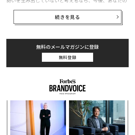
勢いを生み出していないと考えるなら、今後、あなたの
ブランドや組織の成功を危うくしているかもしれない。
好例が、2026年のスーパーボウルでのバッド・バニーの
続きを見る
コンサートだ。あれは単なるショーでも、政治的メッセ
ージでもなかったと私は考える。今日の米国が実際にど
のような姿かを切り取った一枚のスナップショットだっ
た。
無料のメールマガジンに登録
無料登録
このパフォーマンスは広範な報道とオンライン上の議論
を巻き起こした。スペイン語で歌っていることに不快感
を示す人もいたが、このショーは文化とアイデンティテ
ィの活気ある祝祭であり、特に若い世代や多様な背景を
持つオーディエンスにとって意義深いものだと受け止め
られた。個人的には、NFLがこの国の現在の姿を反映
〈7
し、米国で最も多様な消費者集団の一角をなす
ャ
ミレニアル世代
と
Z世代
に働きかけることで、競技の成
ト
挑
長を確かなものにしようとした賢明な一手だったと考え
リア
よっ
UM
ている。
PA