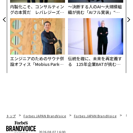
敵対的メモ・テスト
内製化こそ、コンサルティン
〜決断する人のAI〜大規模組
グの本質だ レバレジーズが
織が挑む「AIフル実装」“使
実践する、次世代ファームの
う”企業から“動く”企業へ【N
AIシステム（ChatGPT、Gemini、Perplexityなど）に対
全貌
TTドコモビジネス×PwC】
し、競合企業の戦略アドバイザーとして振る舞うよう指
示する。公開情報のみを用いて、「今後12カ月で［あな
たの会社］に勝つ方法」というタイトルの社内メモを書
かせるのだ。戦術ではなく、構造的な弱点と、証拠が不
足している箇所に焦点を当てるよう伝える。
エンジニアのためのサウナ併
伝統を礎に、未来を再定義す
設オフィス「Mobius Park」
る 125年企業BATが挑むス
がオープン──タマディック
モークレスな未来
次に反転させる。今度は競合のオンライン上の足跡を対
が健康経営を徹底する理由
象に、同じ演習を逆向きに実施する。
最後に、複数回の実行結果にまたがるパターンを比較す
る。AIの出力は変動するため、要点は特定の回答が真実
かどうかではない。繰り返し現れるもの、すなわち反復
するギャップ、抜け落ち、そして確信のシグナルにあ
トップ
Forbes JAPAN BrandVoice
Forbes JAPAN BrandVoice
「老
る。メモが長いからといって、自動的に脆弱だという意
味にはならない。単に公開されている情報の表面積が大
2026.08.07 16:00