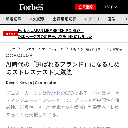
会員登録
ログイン
新着記事
人気記事
会員限定記事
カテゴリ
連載
コ
Forbes JAPAN MEMBERSHIP 新機能｜
NEWS
記事ページ内の広告表示を最小限にしました
トップ
ビジネス
マーケティング
AI時代の「選ばれるブランド」になるた
2026.03.18 15:46
AI時代の「選ばれるブランド」になるため
のストレステスト実践法
Dennis Kirwan | Contributor
デニス・カーワンは
Dymic
のCEOである。同社はマーケ
ティングエージェンシーとして、ブランドが専門性を権
威性、可視性、そして検索とAIを横断した需要へと転換
することを支援している。