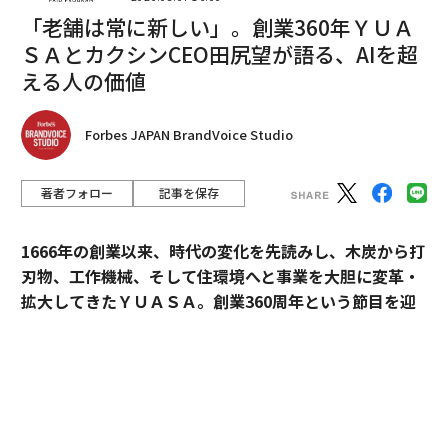
きいだけの場合もある。重要なのはギャップの性質だ。
「老舗は常に新しい」。創業360年ＹＵＡ
それは実在する問題を示しているのか、それとも一般論
ＳＡとカクシンCEO田尻望が語る、AIを超
の穴埋めにすぎないのか。
える人の価値
AIが間違っている場合でも、なぜこれが機能す
るのか
Forbes JAPAN BrandVoice Studio
AIの推奨は可変であり、不完全である。これが最も強い
著者フォロー
記事を保存
反論であり、妥当でもある。だが、このテストは判決で
はない。デジタル上の「紙の証跡（digital paper trai
l）」をストレステストするものだ。
1666年の創業以来、時代の変化を先読みし、木炭から打
刃物、工作機械、そして住環境へと事業を大胆に変革・
AIがオンラインで見つけられるものは、生成されるショ
拡大してきたＹＵＡＳＡ。創業360周年という節目を迎
ートリストにおける選定へ直接影響する。SOCiの
えた今、18代目社長の田村博之（現・会長）、新たにバ
「2026 Local Visibility Index」
は、2751の多拠点ブラ
トンを受け継いだ19代目社長の村山英明、「価値主義」
ンドにまたがる35万超の拠点を分析し、ChatGPTが推奨
を掲げて企業変革に伴走するカクシンCEO・田尻望が、
したのはブランド拠点のおよそ1.2%にとどまった一方、
AIを超える「人の提供価値」と、持続的な成長を支える
Googleのローカル3-Packでは35.9%が表示されたことを
組織変革の本質に迫る。