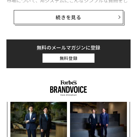
市場について、AIシステムにこんなシンプルな質問をし
てみる。「［あなたのカテゴリー］で最も優れた企業は
どこか？」
続きを見る
返ってくるのは、長い一覧であることは稀だ。自信たっ
ぷりに提示される、圧縮された短い候補リストである。
これは、インターネット上で裏取りできる情報から組み
無料のメールマガジンに登録
立てられている。私はこれを「適格性の圧縮（eligibilit
無料登録
y compression）」と呼んでいる。AIに媒介されたディ
スカバリーが、雑然とした競争環境を、一貫した外部シ
グナルに基づく数点の「安全な推奨」へと圧縮する現象
だ。AIが人間のように業界を評価しているからではな
い。これらのシステムは、検証できることしか要約でき
ないからである。
年後
〈7
サイ
ャ
自社ブランドが構造的に強いのか、あるいは見えなくな
ト
っているのかを知りたいなら、競合他社に先んじてこの
“
リア
シ
UM
演習を実行することだ。
グ