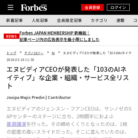
会員登録
ログイン
新着記事
人気記事
会員限定記事
カテゴリ
連載
コ
Forbes JAPAN MEMBERSHIP 新機能｜
NEWS
記事ページ内の広告表示を最小限にしました
トップ
テクノロジー
AI
エヌビディアCEOが発表した「103のAIネイテ
2026.03.19 11:30
エヌビディアCEOが発表した「103のAIネ
イティブ」な企業・組織・サービス全リス
ト
Josipa Majic Predin | Contributor
エヌビディアのジェンスン・フアンCEOは、サンノゼのS
APセンターのステージに立ち、2時間半におよぶ
基調講演
を行った。その締めくくりとなったのは、1枚
の密度の高いスライドだった。そこに並んでいたのは、