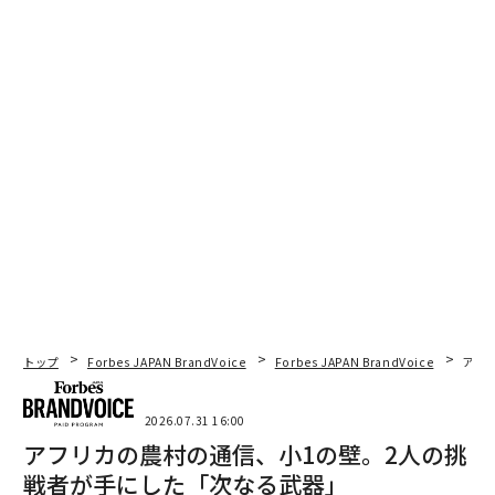
トップ
Forbes JAPAN BrandVoice
Forbes JAPAN BrandVoice
アフ
2026.07.31 16:00
アフリカの農村の通信、小1の壁。2人の挑
戦者が手にした「次なる武器」