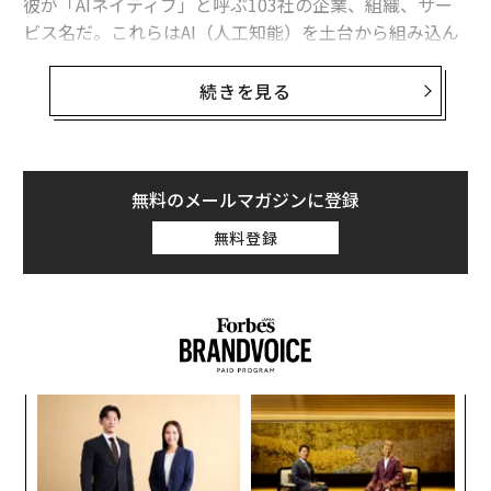
彼が「AIネイティブ」と呼ぶ103社の企業、組織、サー
ビス名だ。これらはAI（人工知能）を土台から組み込ん
でつくられた企業であり、その多くがエヌビディアの顧
客である。
続きを見る
無料のメールマガジンに登録
無料登録
スパ
「
NVIDIA GTC San Jose 2026基調講演で発表された103社のAIネイティブな企
のラ
3
業・組織・サービス（YouTubeのスクリーンショット）
C
「
る
左右