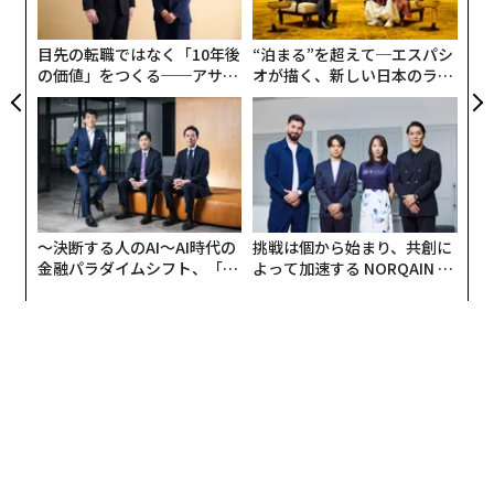
フアンの枠組みでは、これらすべてが、彼が何年も前か
T
日
ら予言してきたプラットフォームシフトが到来したこと
目先の転職ではなく「10年後
“泊まる”を超えて─エスパシ
の証拠だという。
NVIDIA GTC 2026のライブブログ
によ
の価値」をつくる──アサイ
オが描く、新しい日本のラグ
ると、フアンはAIネイティブのスタートアップへのベン
ンの長期伴走型支援とは
ジュアリー（中編）
チャー投資額が1500億ドル（約23兆8000億円）に達し
たと述べ、エヌビディア製GPUに対するコンピューティ
ング需要は今や「桁外れ」だと語った。このリストは、
Menlo Ventures
のパートナーであるDeedy Dasによっ
て、
Xにも投稿
されている。
〜決断する人のAI〜AI時代の
挑戦は個から始まり、共創に
金融パラダイムシフト、「超
よって加速する NORQAIN JA
このリストは、自動車向けAI、カスタマーサポート向け
個別化」の核心 【MUFG×ウ
PAN 特別座談会
ェルスナビ×PwC】
AI、エンジニアリング向けAI、ヘルスケア向けAI、ロボ
ティクス向けAI、検索向けAI、ソフトウェア開発向けA
I、エージェントフレームワークとプロトコル、ディープ
ラーニング（深層学習）フレームワーク、フロンティア
モデル開発企業、推論フレームワーク、モデルからプロ
ダクションまで12のカテゴリーにわたる。