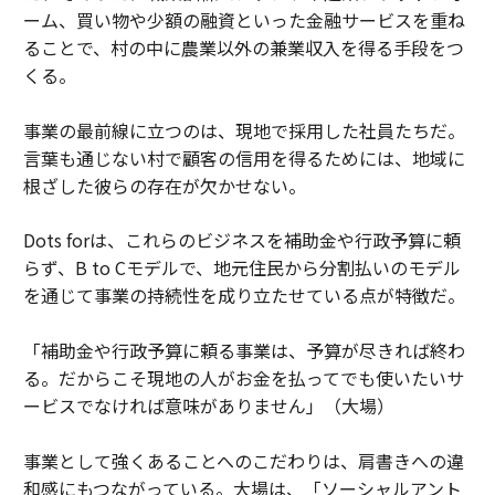
ーム、買い物や少額の融資といった金融サービスを重ね
ることで、村の中に農業以外の兼業収入を得る手段をつ
くる。
事業の最前線に立つのは、現地で採用した社員たちだ。
言葉も通じない村で顧客の信用を得るためには、地域に
根ざした彼らの存在が欠かせない。
Dots forは、これらのビジネスを補助金や行政予算に頼
らず、B to Cモデルで、地元住民から分割払いのモデル
を通じて事業の持続性を成り立たせている点が特徴だ。
「補助金や行政予算に頼る事業は、予算が尽きれば終わ
る。だからこそ現地の人がお金を払ってでも使いたいサ
ービスでなければ意味がありません」（大場）
事業として強くあることへのこだわりは、肩書きへの違
和感にもつながっている。大場は、「ソーシャルアント