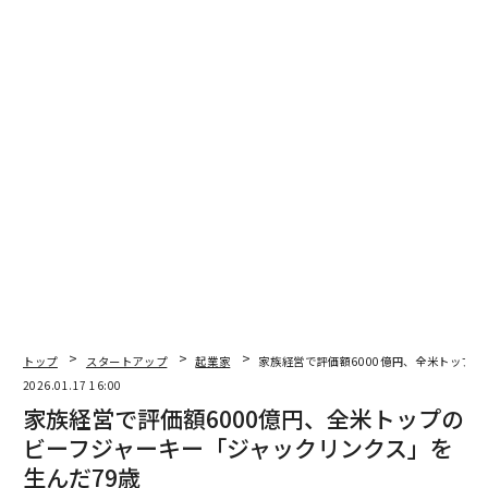
翻訳＝上田裕資
2026年9月号発売中
トップ
スタートアップ
起業家
家族経営で評価額6000億円、全米トップ
2026.01.17 16:00
最新号の購入はこちらから
家族経営で評価額6000億円、全米トップの
ビーフジャーキー「ジャックリンクス」を
メンバーシップに登録する
生んだ79歳