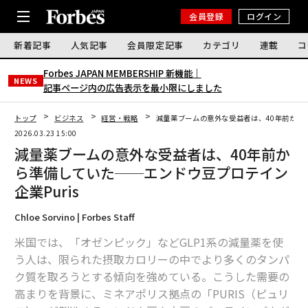
会員登録
ログイン
新着記事
人気記事
会員限定記事
カテゴリ
連載
コ
Forbes JAPAN MEMBERSHIP 新機能｜
NEWS
記事ページ内の広告表示を最小限にしました
トップ
ビジネス
経営・戦略
減量薬ブームの意外な受益者は、40年前から準
2026.03.23 15:00
減量薬ブームの意外な受益者は、40年前か
ら準備していた──エンドウ豆プロテイン
企業Puris
Chloe Sorvino | Forbes Staff
米国では、「オゼンピック」などGLP1系の減量薬を使
う人は、限られた摂取カロリーの中でより多くのタンパ
ク質を取ろうとする傾向を強めている。こうした需要の
高まりを背景に、ミネアポリス拠点の「PURIS（ピュリ