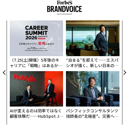
中で立ち寄ったコンビニエンスストアで数袋のジャーキ
ーを購入した。会計を済ませたリンクは、その価格の高
さに驚いた。
advertisement
るか
挑
リンクは「『ずいぶん高いな』と思ったんだ」とフォー
、く
よっ
PA
ブスに語る。そのときの気づきは、リンクの頭から離れ
目
なかった。彼はやがて、自分でも同じような製品を作れ
の
ることに気づいた。しかも操業停止中の工場には、オー
ン
ブンが残っていたのだった。「そのオーブンにジャーキ
〈7.25(土)開催〉5年後のキ
“泊まる”を超えて──エスパ
ーを並べて焼いてみたら、本当に見事な出来だった。す
ャリアに「戦略」はあるか。
シオが描く、新しい日本のラ
トップエグゼクティブのキャ
グジュアリー（前編）
べては、そこから始まった」とリンクは語る。
リアに触れる1日│CAREER S
UMMIT 2026
AIが変えるのは効率ではなく
パシフィックコンサルタンツ
顧客体験だ──HubSpot Ja
技師長の"北極星"。災害への
panが語る「Grow Better」
無力感を乗り越え見つけた、
な組織のつくり方
防災一筋20年の答え