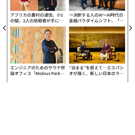
っていた事業は、今や米国最大のエンドウ豆プロテイン
た
ア
メーカーだ。
アフリカの農村の通信、小1
〜決断する人のAI〜AI時代の
の壁。2人の挑戦者が手にし
金融パラダイムシフト、「超
た「次なる武器」
個別化」の核心 【MUFG×ウ
ェルスナビ×PwC】
エンジニアのためのサウナ併
“泊まる”を超えて─エスパシ
設オフィス「Mobius Park」
オが描く、新しい日本のラグ
がオープン──タマディック
ジュアリー（中編）
が健康経営を徹底する理由