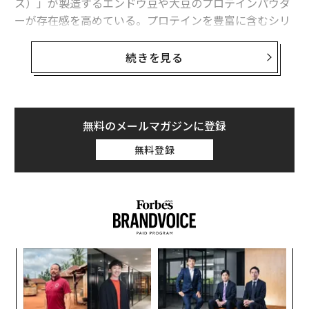
ス）」が製造するエンドウ豆や大豆のプロテインパウダ
ーが存在感を高めている。プロテインを豊富に含むシリ
アルやパスタ、スポーツドリンクが店頭に並ぶ中、PURI
Sはそれら食品に使われる原料を供給する企業として、
続きを見る
アグリテック分野の有力企業へと成長した。
「GLP-1の使用者は、食事からより多くのタンパク質を
摂ろうとしている」と、PURISでCEOを務めるタイラ
無料のメールマガジンに登録
ー・ローレンゼン（40）は語る。「彼らは、美味しくて
無料登録
栄養価が高い製品を求めている。我々が同業他社より速
いペースで成長している理由はそこにある。美味しさは
健康的な食習慣への入口であり、そこから長寿につなが
る好循環が生まれる」。
GLP-1系減量薬の普及を背景に、PURISは米国
最大のエンドウ豆プロテインメーカーに成長
キ
パ
か。
技
キャ
無
家族経営企業PURISは、約40年の歳月を経て現在の事業
な
R S
防
に成長した。かつて家族の地下室で大豆の品種改良を行
術