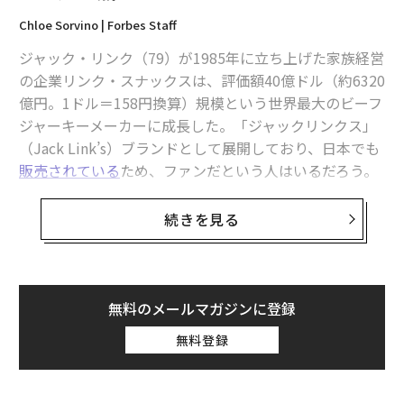
Chloe Sorvino | Forbes Staff
ジャック・リンク（79）が1985年に立ち上げた家族経営
の企業リンク・スナックスは、評価額40億ドル（約6320
関連記事
億円。1ドル＝158円換算）規模という世界最大のビーフ
家族経営で評価額6000億円、全米トップのビーフジャーキー「ジャックリ
ジャーキーメーカーに成長した。「ジャックリンクス」
ンクス」を生んだ79歳
（Jack Link’s）ブランドとして展開しており、日本でも
販売されている
ため、ファンだという人はいるだろう。
「米国産のコメと生産者」を守れ、トランプに「関税引き上げ」を直談判
した精米会社CEO
ジャックリンクスは米国内20万店と世界55カ国で展開
し、年間8億パック超を生産しており、創業者本人とそ
続きを見る
米感謝祭市場に伝統製法の高級「ターキー」で乗り込む英国農家の野望
の息子は今なお成長への意欲を失っていない。
年商1.5兆円を目指す冷凍食品大手リッチ・プロダクツ、家業と地元を守り
コンビニで買ったジャーキーの価格に驚き、自
抜く覚悟
分で焼いてみた
無料のメールマガジンに登録
地域密着型ビジネスの成功法則：2025年に顧客の忠誠心を育むコミュニテ
ィづくり
1985年、ジャック・リンクがウィスコンシン州で営んで
無料登録
いた食肉加工事業を倒産させたばかりのことだ。リンク
農業
テクノロジー
食品/食生活
は、当時10代だった息子たちを連れて狩猟に出かけ、途
タグ：
タンパク質/プロテイン
家族/ファミリー