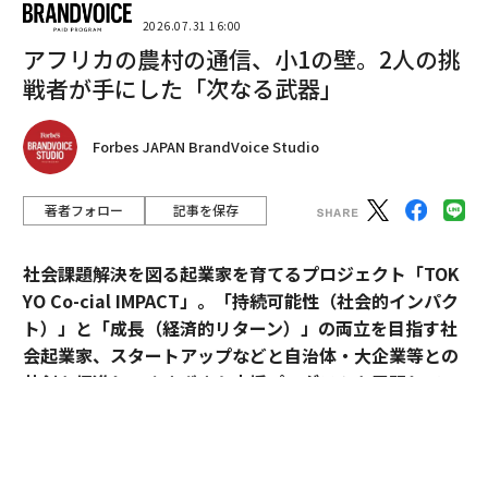
2026.07.31 16:00
アフリカの農村の通信、小1の壁。2人の挑
戦者が手にした「次なる武器」
翻訳・編集＝荻原藤緒
Forbes JAPAN BrandVoice Studio
2026年9月号発売中
著者フォロー
記事を保存
最新号の購入はこちらから
社会課題解決を図る起業家を育てるプロジェクト「TOK
YO Co-cial IMPACT」。
「持続可能性（社会的インパク
ト）」と「成長（経済的リターン）」の両立を目指す社
メンバーシップに登録する
会起業家、スタートアップなどと自治体・大企業等との
共創を促進し、さまざまな支援プログラムを展開してい
る。
2026年5月のデモデイでは、アクセラレーションプログ
関連記事