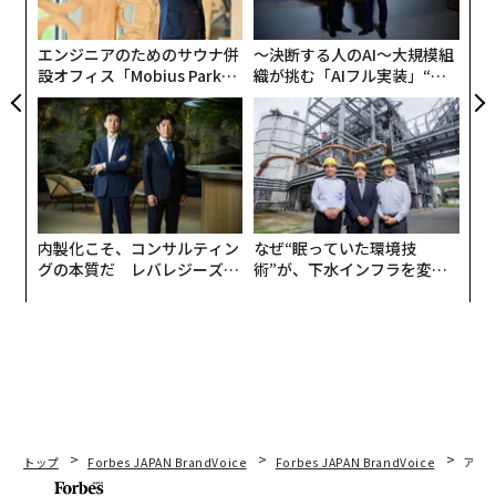
PA
エンジニアのためのサウナ併
〜決断する人のAI〜大規模組
設オフィス「Mobius Park」
織が挑む「AIフル実装」“使
がオープン──タマディック
う”企業から“動く”企業へ【N
が健康経営を徹底する理由
TTドコモビジネス×PwC】
内製化こそ、コンサルティン
なぜ“眠っていた環境技
グの本質だ レバレジーズが
術”が、下水インフラを変え
実践する、次世代ファームの
たのか──産総研×月島JFE
全貌
アクアソリューションの10年
トップ
Forbes JAPAN BrandVoice
Forbes JAPAN BrandVoice
アフ