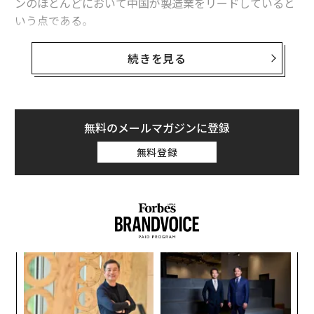
ンのほとんどにおいて中国が製造業をリードしていると
いう点である。
もっとも、中国のクリーンエネルギー拡大には重大な
続きを見る
「但し書き」が付く。巨大な産業基盤を擁し、石炭依存
を続ける中国は、依然として世界最大の温室効果ガス排
出国だ。このパラドックスは注目に値する。実際、汚染
レベルの低減に必要な技術の多くを作り上げている経済
無料のメールマガジンに登録
圏こそが、排出量の大部分を占めているのだ。
無料登録
米国政府や連邦議会が電気自動車（EV）やソーラーパネ
ルへの関税を議論している間にも、中国は何歩も先を進
んでいる。実際、中国のグリーン移行は気候政策が主眼
ではない。むしろ、輸出と規模拡大を一体化して、今世
紀を特徴付けるであろうサプライチェーンとグローバ
ンツ
〜
ル・パートナーシップを支配する戦略なのである。
への
金
た、
個
義す
挑
ェ
むス
よっ