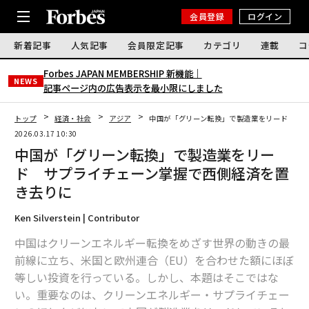
会員登録
ログイン
新着記事
人気記事
会員限定記事
カテゴリ
連載
コ
Forbes JAPAN MEMBERSHIP 新機能｜
NEWS
記事ページ内の広告表示を最小限にしました
トップ
経済・社会
アジア
中国が「グリーン転換」で製造業をリード サ
2026.03.17 10:30
中国が「グリーン転換」で製造業をリー
ド サプライチェーン掌握で西側経済を置
き去りに
Ken Silverstein | Contributor
中国はクリーンエネルギー転換をめざす世界の動きの最
前線に立ち、米国と欧州連合（EU）を合わせた額にほぼ
等しい投資を行っている。しかし、本題はそこではな
い。重要なのは、クリーンエネルギー・サプライチェー