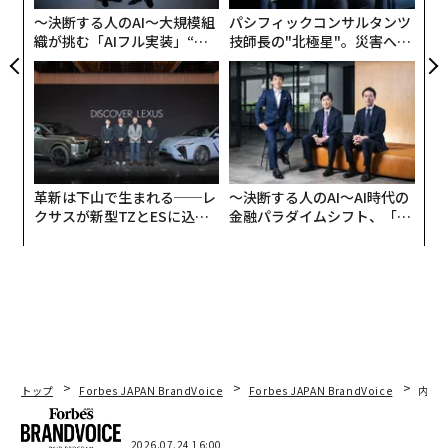
用いる。シニオリティが高いパイロットほど希望を最優
〜決断する人のAI〜大規模組
パシフィックコンサルタンツ
先で選べ、最上位のパイロットは自分の嗜好に合わせて
織が挑む「AIフル実装」“使
技師長の"北極星"。災害への
う”企業から“動く”企業へ【N
無力感を乗り越え見つけた、
スケジュールを組み立てられるなど、最大限の裁量を持
TTドコモビジネス×PwC】
防災一筋20年の答え
つ。一方で最もシニオリティの低いパイロットは、空い
ているものが割り当てられるだけである。
ウィルソン機長は、ユナイテッド航空のDC-10でフライ
トエンジニアとしてキャリアをスタートした。その後、
革新は下山で生まれる──レ
〜決断する人のAI〜AI時代の
ボーイング737、ボーイング747、ボーイング757、ボー
クサスが新型TZとESに込め
金融パラダイムシフト、「超
た「DISCOVER」の哲学
個別化」の核心 【MUFG×ウ
イング767で副操縦士を務め、さらにボーイング737、エ
ェルスナビ×PwC】
アバスA320、ボーイング747、ボーイング777で機長を
務めたのち、現在のボーイング787を担当している。
「12歳のとき、母と一緒にデンバーにあるユナイテッド
航空の訓練センターの前を車で通りかかって、母に『い
つか私はあそこにいる』と言ったんです」と、彼女は動
トップ
Forbes JAPAN BrandVoice
Forbes JAPAN BrandVoice
内製
画の中で語る。「12歳のころ、女性のエアラインパイロ
ットはいなかった。でもそれが私の焦点で、実現させ
2026.07.24 16:00