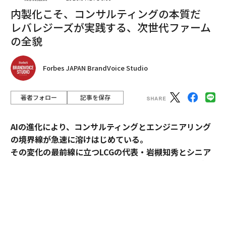
た」
内製化こそ、コンサルティングの本質だ
レバレジーズが実践する、次世代ファーム
航空会社は職務を性別で区分してきた歴史がある
の全貌
伝統的に航空会社で職を閉ざされてきたのは、女性だけ
ではない。操縦室が何十年にもわたり
男性だけの領域
で
Forbes JAPAN BrandVoice Studio
あり続けた一方で、多くの航空会社は客室乗務の役割を
女性に限定していた。客室乗務員として男性を採用した
著者フォロー
記事を保存
航空会社でさえ、彼らを監督職に限り、賃金や福利厚生
も大幅に手厚くしていたケースがある。
AIの進化により、コンサルティングとエンジニアリング
元パンナム航空の客室乗務員ベティ・リーゲルは、著書
の境界線が急速に溶けはじめている。
Up In The Air: The Story of Life Aboard The World's M
その変化の最前線に立つLCGの代表・岩槻知秀とシニア
ost Glamorous Airline
で、1960年代に同社の監督職であ
パートナー・内田秀一が、新時代のコンサルティングの
るパーサーの役割は男性にしか開かれておらず、女性の
実像を語る。
「スチュワーデス」（当時の呼称）は婚約や妊娠で解雇
されていたと記している。
コンサルティングとエンジニアリング。明確に分断され
てきたふたつの領域が、AIの進化によって急速に境界を