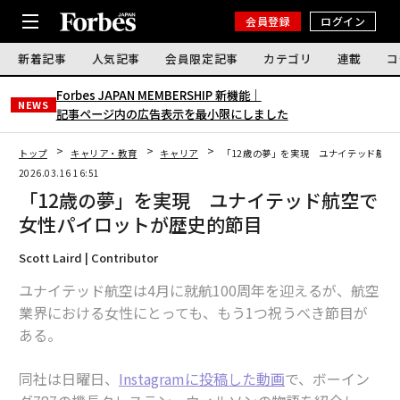
会員登録
ログイン
新着記事
人気記事
会員限定記事
カテゴリ
連載
コ
Forbes JAPAN MEMBERSHIP 新機能｜
NEWS
記事ページ内の広告表示を最小限にしました
トップ
キャリア・教育
キャリア
「12歳の夢」を実現 ユナイテッド航空
2026.03.16 16:51
「12歳の夢」を実現 ユナイテッド航空で
女性パイロットが歴史的節目
Scott Laird | Contributor
ユナイテッド航空は4月に就航100周年を迎えるが、航空
業界における女性にとっても、もう1つ祝うべき節目が
ある。
同社は日曜日、
Instagramに投稿した動画
で、ボーイン