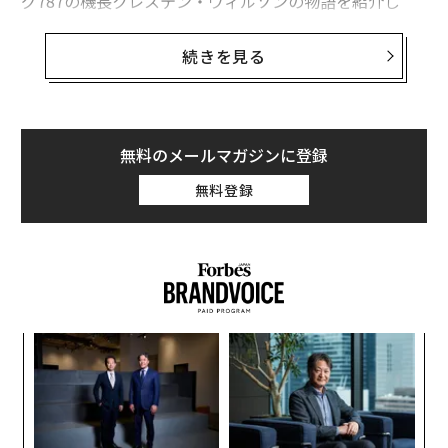
グ787の機長クレステン・ウィルソンの物語を紹介し
た。ウィルソンは今年、同社のパイロット1万8000人の
うち、シニオリティでトップのポジションを保持する初
続きを見る
の女性になるという。動画では、オーストラリア・メル
ボルン行きの同社便を待つ乗客で満席のゲートエリア
で、副操縦士ロリ・マクギブニーがウィルソンを紹介し
ている。
無料のメールマガジンに登録
無料登録
ユナイテッド航空が最初の女性パイロットを採用したの
は1978年で、以来、女性操縦士は同社のパイロット名簿
の中で少数派であり続けてきたが、
その人数はゆっくりと増えてきた
。
シニオリティが重要である理由
〈7
シニオリティの「1番」を持つということは、ウィルソ
ャ
ト
ンがユナイテッド航空で最も在籍期間が長いことを意味
目
リア
する。航空会社はシニオリティを、勤務地（ベース）や
の
UM
ン
機材のアサイン、さらには勤務スケジュールの決定にも