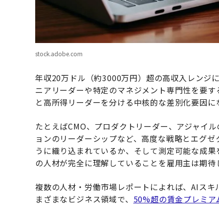
stock.adobe.com
年収20万ドル（約3000万円）超の高収入レン
ニアリーダーや特定のマネジメント専門性を要す
と高所得リーダーを分ける中核的な差別化要因に
たとえばCMO、プロダクトリーダー、アジャイ
ョンのリーダーシップなど、高度な戦略とエグゼ
うに織り込まれているか、そして測定可能な成果
の人材が完全に理解していることを雇用主は期待
複数の人材・労働市場レポートによれば、AIスキ
まざまなビジネス領域で、
50%超の賃金プレミ