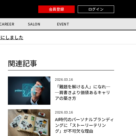
会員登録
ログイン
CAREER
SALON
EVENT
限にしました
関連記事
2026.03.16
「難題を解ける人」になれ─
─肩書きより価値あるキャリ
アの築き方
2026.03.16
AI時代のパーソナルブランディ
ングに「ストーリーテリン
グ」が不可欠な理由