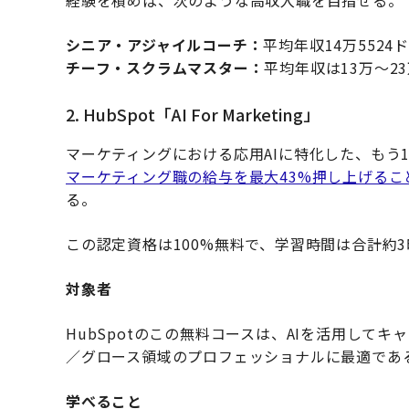
経験を積めば、次のような高収入職を目指せる。
シニア・アジャイルコーチ：
平均年収14万5524
チーフ・スクラムマスター：
平均年収は13万〜23
2. HubSpot「AI For Marketing」
マーケティングにおける応用AIに特化した、もう
マーケティング職の給与を最大43%押し上げるこ
る。
この認定資格は100%無料で、学習時間は合計約
対象者
HubSpotのこの無料コースは、AIを活用して
／グロース領域のプロフェッショナルに最適であ
学べること