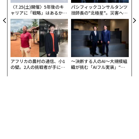
適切な訓練なしに従業員がAIと関わる場合に起
こり得る4つの問題
〈7.25(土)開催〉5年後のキ
パシフィックコンサルタンツ
ャリアに「戦略」はあるか。
技師長の"北極星"。災害への
トップエグゼクティブのキャ
無力感を乗り越え見つけた、
1. AIの出力を事実として受け入れる
リアに触れる1日│CAREER S
防災一筋20年の答え
UMMIT 2026
訓練を受けていない従業員は、AIツールが提示した内容
をそのまま受け取り、自分のユースケースに照らして妥
当かどうかを批判的に検討しないまま先に進めてしまう
可能性が高い。AIのハルシネーションは広く知られた事
アフリカの農村の通信、小1
〜決断する人のAI〜大規模組
実であり、AIが伝える内容に疑問を投げかける方法を従
の壁。2人の挑戦者が手にし
織が挑む「AIフル実装」“使
業員が知らなければ、深刻な問題になり得る。
た「次なる武器」
う”企業から“動く”企業へ【N
TTドコモビジネス×PwC】
2. データ漏洩、シャドーAI、プライバシー懸念
従業員が、企業のファイアウォールの内側にないAIツー
ルへ機微データを入力すれば、意図せず社内の機密情報
や顧客データを漏洩させたり、プライバシー規制に抵触
したりする恐れがある。これは、仕事を自宅に持ち帰っ
て自宅のPCを使う場合や、ファイアウォールの内側にな
いツールのインスタンスを使う場合に頻繁に起こる。