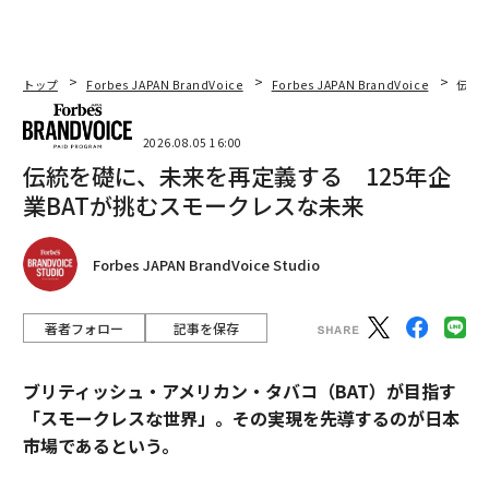
私がよく目にする誤りは、複数人がAIの責任を負う「AI
委員会」を設けたり、AIをIT部門に委任したりすること
だ。AIのロードマップ、予算、リスク姿勢を担うエグゼ
クティブスポンサーを置くほうが、より良い前進とな
トップ
Forbes JAPAN BrandVoice
Forbes JAPAN BrandVoice
伝統
る。リーダーシップグループという形もあり得るが、そ
の場合でも、責任を負う1人のリーダーに全員が報告す
2026.08.05 16:00
る体制でなければならない。
伝統を礎に、未来を再定義する 125年企
業BATが挑むスモークレスな未来
6. AI展開に向けた部門長の足並みをそろえる
エグゼクティブスポンサーは、すべての部門長を集め、A
Forbes JAPAN BrandVoice Studio
I展開に関する計画、優先順位、主要な意思決定について
合意形成を図らなければならない。この協働によって、
著者フォロー
記事を保存
機械学習、自然言語処理、生成AIによって駆動するイン
テリジェント／自動化ワークフローが、事業全体で一貫
ブリティッシュ・アメリカン・タバコ（BAT）が目指す
して設計・統合されることが確実になる。
「スモークレスな世界」。その実現を先導するのが日本
市場であるという。
成功の鍵は、共通のデータガバナンス、共通ツール、連
携したワークフロー、そしてユースケースと事業ニーズ