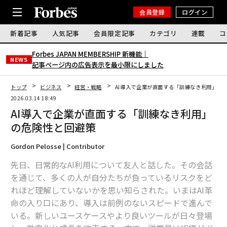
会員登録
ログイン
新着記事
人気記事
会員限定記事
カテゴリ
連載
コ
Forbes JAPAN MEMBERSHIP 新機能｜
NEWS
記事ページ内の広告表示を最小限にしました
トップ
ビジネス
経営・戦略
AI導入で企業が直面する「訓練なき利用」の
2026.03.14 18:49
AI導入で企業が直面する「訓練なき利用」
の危険性と回避策
Gordon Pelosse | Contributor
先日、日常的なAI利用について友人と話した。その会話
を通じて、多くの人が自分たちが負っているリスクをど
れほど理解していないかを思い知らされた。いまはAI革
命の入り口にあり、導入は前例のないスピードで進んで
いる。新しいユースケースやより良いツールが日々登場