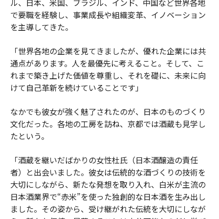
ル、日本、米国、ブラジル、インド、中国など世界各地
タグ：
AI / 人工知能
労働者/労働力
で要職を経験し、事業成長や組織変革、イノベーション
を主導してきた。
advertisement
「世界各地の企業を見てきましたが、優れた企業には共
通点があります。人を最優先に考えること。そして、こ
れまで築き上げた価値を尊重し、それを礎に、未来に向
けて自己革新を続けていることです」
なかでも彼女が強く魅了されたのが、日本のものづくり
文化だった。各地の工房を訪ね、京都では酒蔵も見学し
たという。
「酒蔵を継いだばかりの女性杜氏（日本酒醸造の責任
者）と出会いました。彼女は伝統的な酒づくりの技術を
大切にしながら、新たな発想を取り入れ、白米が主流の
日本酒業界で“赤米”を使った独創的な日本酒を生み出し
ました。その姿から、受け継がれた伝統を大切にしなが