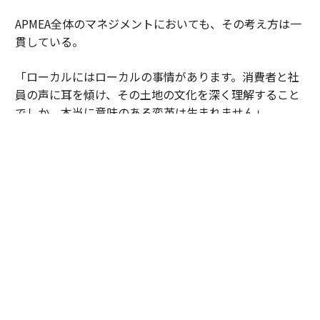
APMEA全体のマネジメントにおいても、その考え方は一
貫している。
「ローカルにはローカルの事情があります。消費者と社
員の声に耳を傾け、その土地の文化を深く理解すること
でしか、本当に意味のある変革は生まれません」
自身の役割を問うと、彼女は興味深い表現を用いた。
「私は管理者というよりも、未来に向けたアンバサダー
なのかもしれません。人の声に耳を傾け、人に権限を渡
し、当事者意識を育む。人々が前向きに変化し、各市場
の可能性を解き放てる環境をつくる。それが私の役割で
す」
紙巻きたばこが過去のものとなる未来へ
最後に、思い描いている「スモークレスな世界」につい