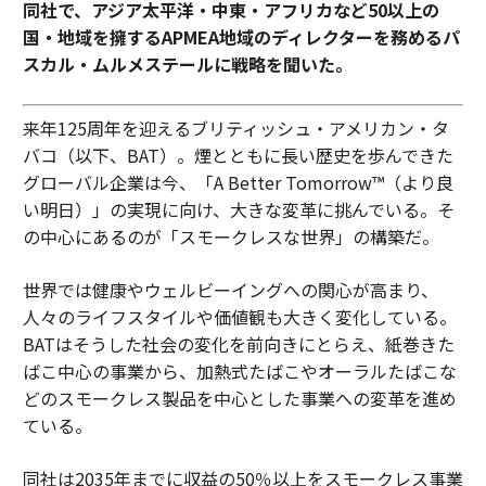
同社で、アジア太平洋・中東・アフリカなど50以上の
に関する統一的な見立てにある。
国・地域を擁するAPMEA地域のディレクターを務めるパ
スカル・ムルメステールに戦略を聞いた。
まとめ
AIは仕事の進め方に影響を与えるが、成功がテクノロジ
来年125周年を迎えるブリティッシュ・アメリカン・タ
ーだけに依存することはない。従業員がそれを使いこな
バコ（以下、BAT）。煙とともに長い歴史を歩んできた
せるよう備えているかどうか、つまり新たなワークフロ
グローバル企業は今、「A Better Tomorrow™（より良
ーを計画し、より賢いプロセスを設計し、変化の実装を
い明日）」の実現に向け、大きな変革に挑んでいる。そ
支えられるかどうかにかかっている。
の中心にあるのが「スモークレスな世界」の構築だ。
本当の問いは、組織がいまAIスキルへ投資するのか、そ
世界では健康やウェルビーイングへの関心が高まり、
れとも導入が停滞したり、従業員が意図せず露出を生ん
人々のライフスタイルや価値観も大きく変化している。
だりした後になって慌てて追いつこうとするのか、とい
BATはそうした社会の変化を前向きにとらえ、紙巻きた
う点である。
ばこ中心の事業から、加熱式たばこやオーラルたばこな
どのスモークレス製品を中心とした事業への変革を進め
（
forbes.com 原文
）
ている。
同社は2035年までに収益の50％以上をスモークレス事業