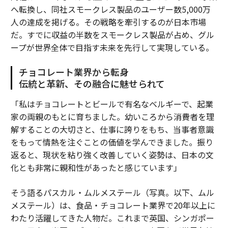
へ転換し、同社スモークレス製品のユーザー数5,000万
2026年9月号発売中
人の達成を掲げる。その戦略を牽引するのが日本市場
だ。すでに収益の半数をスモークレス製品が占め、グル
最新号の購入はこちらから
ープが世界全体で目指す未来を先行して実現している。
チョコレート業界から転身
メンバーシップに登録する
伝統と革新、その融合に魅せられて
「私はチョコレートとビールで有名なベルギーで、起業
家の両親のもとに育ちました。幼いころから消費者を理
解することの大切さと、仕事に誇りをもち、当事者意識
関連記事
をもって情熱を注ぐことの価値を学んできました。振り
返ると、現状を粘り強く改善していく姿勢は、日本の文
2026年経営課題ランキング 9割が人材強化を最優先もノウハウ不足
化とも非常に親和性があったと感じています」
パートナーがいる会社の売却準備ガイド
そう語るパスカル・ムルメステール（写真。以下、ムル
メステール）は、食品・チョコレート業界で20年以上に
実証実験からの脱却：企業AIを本格展開するための必須条件
わたり活躍してきた人物だ。これまで英国、シンガポー