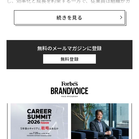
し、効率化と成長を約束する一方で、従業員は組織がガ
ードレールを整備するよりも早く、それらを受け入れが
ちだ。
続きを見る
その結果、AIの利用とAIの理解の間に広がるギャップが
生まれている。多くの企業はチームを訓練しておらず、
明確な方針も定義できていないのに、従業員はすでに機
無料のメールマガジンに登録
微情報をAIシステムに入力している。そうなれば、デー
無料登録
タ漏洩、コンプライアンス違反、顧客や患者情報の露出
といった事案は、ほぼ避けられないものになる。
これらのリスクの中核にあるのは、AIリテラシーの欠
如、そしてAIをどう使うべきか／使うべきでないかにつ
いての指針の不足である。
目
デロイトのCTOによる最近の記事
によると、企業投資の
の
93%がテクノロジーに向かい、人材には7%しか向かっ
ン
革
ていないという。
ク
た「