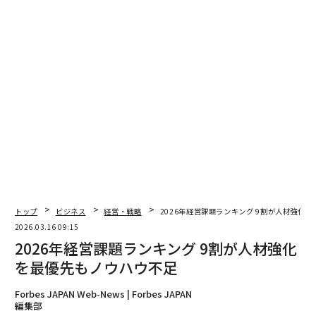
オーナーへの依存度を下げる
事業運営、営業、重要な意思決定を特定のオーナーに大
きく依存している会社は、買い手の評価が下がる。いわ
ゆる「キーパーソン・リスク」である。
バリュエーションを高めるには、日々の業務を回す当事
者から、事業を設計する立場へと移行することだ。具体
的には次の取り組みが含まれる。
すべてのプロセスとワークフローを文書化する
運用業務を引き継げるようマネージャーを育成する
全職種に標準業務手順書（SOP）を整備する
トップ
ビジネス
経営・戦略
2026年経営課題ランキング 9割が人材強化
顧客およびベンダーとの関係を委譲する
2026.03.16 09:15
2026年経営課題ランキング 9割が人材強化
オーナーが日々関与しなくても回る事業は、買い手にと
を最優先もノウハウ不足
って魅力的であり、より高いマルチプルが付きやすい。
Forbes JAPAN Web-News | Forbes JAPAN
後継計画を策定する
編集部