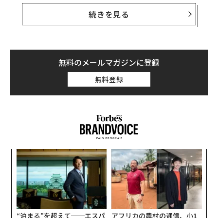
が揃っていなければ、本来は円滑に進むはずの売却が、
続きを見る
ストレスの大きい交渉に変わってしまう。共同オーナー
とともに事業を売却できる状態に整えるには、計画と足
並みの統一、そして会社が独立して運営できる仕組みが
必要である。
無料のメールマガジンに登録
無料登録
共同オーナー間の不一致が価値を損なう理由
買い手が求めるのは、予測可能な利益と低リスクであ
る。オーナー同士の緊張や不一致の兆しを感じ取れば、
リスクは高いと見なされる。
2人の事業オーナーがいるケースを想像してほしい。1人
な
は売却して人生の次の章を楽しむ準備ができている。も
術
た
う1人は、あと数年は規模拡大を続けたいと考えてい
「
ア
る。買い手の目には、安定ではなく対立が映る。合意が
左右
T
なければ交渉は停滞し、売却が実現しない可能性すらあ
日
る。
“泊まる”を超えて──エスパ
アフリカの農村の通信、小1