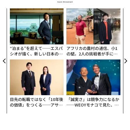
おくほうが、ストレスの大きい売却プロセスの最中に進
めるより容易である。
な
術
財務記録を整える
た
「
ア
左右
買い手が注目するのは「真の利益」である。共同保有の
T
注目すべきは、人材不足への対応だけでなく、「業務の
事業では、個人支出と会社支出が混在していることが少
日
標準化」（58.3%）や「賃上げ・評価制度の構築」（57.
“泊まる”を超えて──エスパ
アフリカの農村の通信、小1
なくない。これが混乱を招き、見かけ上の価値を押し下
シオが描く、新しい日本のラ
の壁。2人の挑戦者が手にし
6%）といった、組織運営の仕組みそのものをアップデ
げる。
グジュアリー（前編）
た「次なる武器」
ートしようとする動きが上位に食い込んでいる点だ。労
働力確保が困難な時代において、個人の能力に依存しな
売却に備えて、次を行う。
い効率的な体制づくりと、透明性の高い評価による人材
のつなぎ留めが不可欠な戦略となっている。
個人支出と事業支出を分離する
財務諸表の正確性と一貫性を担保する
所有権および株式（持分）に関する合意を監査する
目先の転職ではなく「10年後
「誠実さ」は競争力になるか
次ページ ＞
中小企業は資金繰りが最優先
の価値」をつくる──アサイ
──WEOYモナコで見た、く
未記録の約束や「幽霊持分」を排除する
ンの長期伴走型支援とは
ら寿司の経営哲学
整った財務記録は買い手の信頼を高め、より高いマルチ
1
2
プルの裏付けとなる。