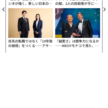
シオが描く、新しい日本のラ
の壁。2人の挑戦者が手にし
グジュアリー（前編）
た「次なる武器」
事業の買い手にアプローチする前に、オーナー間の足並
みを揃えることが不可欠である。
まずは率直な対話から始める
最初のステップは、オープンで率直な認識合わせの話し
目先の転職ではなく「10年後
「誠実さ」は競争力になるか
合いである。各オーナーは、次の点を明確にすべきだ。
の価値」をつくる──アサイ
──WEOYモナコで見た、く
ンの長期伴走型支援とは
ら寿司の経営哲学
税引き後の個人的な金銭目標
売却後の移行期間に関与し続ける意思
望ましい買い手のタイプ：戦略的買い手か、財務的買い
手か
オーナーの期待値が大きく異なる場合は、買い手が関心
を示す前に、そのギャップを解消しておくことが重要で
ある。これにより感情的な衝突や、交渉の停滞を防げ
る。