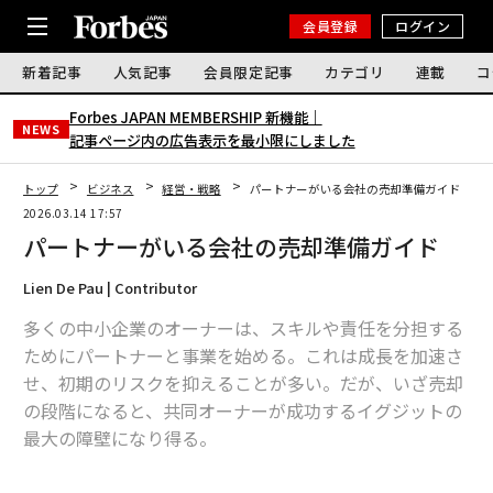
会員登録
ログイン
新着記事
人気記事
会員限定記事
カテゴリ
連載
コ
Forbes JAPAN MEMBERSHIP 新機能｜
NEWS
記事ページ内の広告表示を最小限にしました
トップ
ビジネス
経営・戦略
パートナーがいる会社の売却準備ガイド
2026.03.14 17:57
パートナーがいる会社の売却準備ガイド
Lien De Pau | Contributor
多くの中小企業のオーナーは、スキルや責任を分担する
ためにパートナーと事業を始める。これは成長を加速さ
せ、初期のリスクを抑えることが多い。だが、いざ売却
の段階になると、共同オーナーが成功するイグジットの
最大の障壁になり得る。
あなたとパートナーの間で目標、タイムライン、期待値