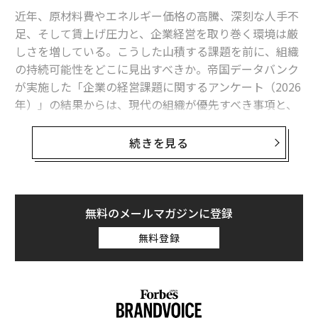
後継計画とは、現在オーナーが担っている重要業務を洗
近年、原材料費やエネルギー価格の高騰、深刻な人手不
い出し、後継者を割り当てるものである。後継者は既存
足、そして賃上げ圧力と、企業経営を取り巻く環境は厳
社員である場合もあれば、新規採用者、あるいは自動化
しさを増している。こうした山積する課題を前に、組織
システムである場合もある。
の持続可能性をどこに見出すべきか。帝国データバンク
が実施した「企業の経営課題に関するアンケート（2026
委譲できない業務はボトルネックであり、解消しなけれ
年）」の結果からは、現代の組織が優先すべき事項と、
ばならない。こうしたボトルネックを取り除くことで、
その実行を阻む深刻な障壁が鮮明になった。
会社がスケール可能であり、かつオーナー非依存である
続きを見る
ことを買い手に示せる。
それによると、2026年に取り組むべき経営課題として、
全31項目の中で「人材強化（採用、定着、育成）」が9
法的合意を整備する
0.2%と、他の課題を大きく引き離してトップとなった。
次いで、既存顧客との関係性を深める「取引深耕」が66.
無料のメールマガジンに登録
明確な法的枠組みは、会社とオーナー双方を守る。運営
0%、新たな市場を求める「販路開拓」が60.5%と続く。
契約には、持分売買条項やショットガン条項を盛り込む
無料登録
べきである。これにより、一方のオーナーが退出する際
に、事業を損なったり、対立を強いたりせずに済む。
事業が順調に回っている時期にこうした合意を交渉して