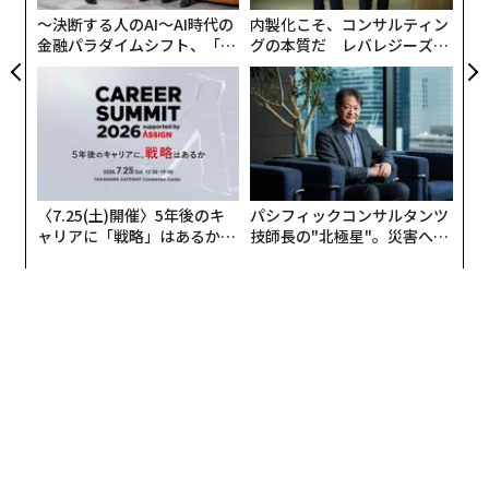
T
〜決断する人のAI〜AI時代の
内製化こそ、コンサルティン
金融パラダイムシフト、「超
グの本質だ レバレジーズが
個別化」の核心 【MUFG×ウ
実践する、次世代ファームの
ェルスナビ×PwC】
全貌
〈7.25(土)開催〉5年後のキ
パシフィックコンサルタンツ
ャリアに「戦略」はあるか。
技師長の"北極星"。災害への
トップエグゼクティブのキャ
無力感を乗り越え見つけた、
リアに触れる1日│CAREER S
防災一筋20年の答え
UMMIT 2026
翻訳＝江津拓哉