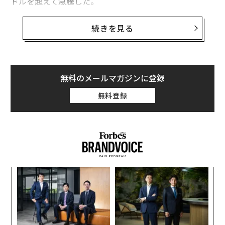
ドルを超えて急騰した。
アメリカ自動車協会（AAA）は13日、レギュラーガソリ
続きを見る
ンの全米平均価格が3.63ドルに達したと発表した。米国
とイスラエルがイランへの攻撃を開始する2日前にあた
る、
2月26日時点の平均価格
2.98ドルからは65セント上
昇した。
無料のメールマガジンに登録
無料登録
ディーゼル燃料の価格はレギュラーガソリンよりもさら
に激しく上昇しており、先週初めの3.77ドルから4.89ド
ルへと30％上昇した。
挑
よっ
PA
〜
織
う