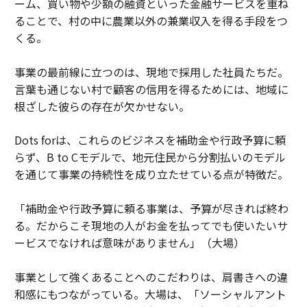
ーム、買い物や少額の融資といった金融サービスを重ね
ることで、村の中に農業以外の兼業収入を得る手段をつ
くる。
事業の最前線に立つのは、現地で採用した社員たちだ。
言葉も通じない村で顧客の信用を得るためには、地域に
根ざした彼らの存在が欠かせない。
Dots forは、これらのビジネスを補助金や行政予算に頼
らず、B to Cモデルで、地元住民から分割払いのモデル
を通じて事業の持続性を成り立たせている点が特徴だ。
「補助金や行政予算に頼る事業は、予算が尽きれば終わ
る。だからこそ現地の人がお金を払ってでも使いたいサ
ービスでなければ意味がありません」（大場）
事業として強くあることへのこだわりは、肩書きへの違
和感にもつながっている。大場は、「ソーシャルアント