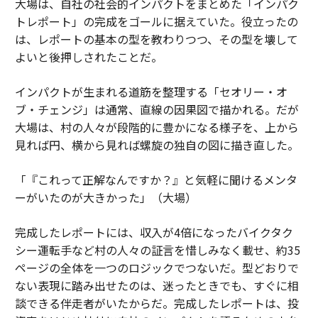
大場は、自社の社会的インパクトをまとめた「インパク
トレポート」の完成をゴールに据えていた。役立ったの
は、レポートの基本の型を教わりつつ、その型を壊して
よいと後押しされたことだ。
インパクトが生まれる道筋を整理する「セオリー・オ
ブ・チェンジ」は通常、直線の因果図で描かれる。だが
大場は、村の人々が段階的に豊かになる様子を、上から
見れば円、横から見れば螺旋の独自の図に描き直した。
「『これって正解なんですか？』と気軽に聞けるメンタ
ーがいたのが大きかった」（大場）
完成したレポートには、収入が4倍になったバイクタク
シー運転手など村の人々の証言を惜しみなく載せ、約35
ページの全体を一つのロジックでつないだ。型どおりで
ない表現に踏み出せたのは、迷ったときでも、すぐに相
談できる伴走者がいたからだ。完成したレポートは、投