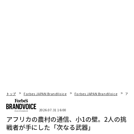
トップ
Forbes JAPAN BrandVoice
Forbes JAPAN BrandVoice
アフ
2026.07.31 16:00
アフリカの農村の通信、小1の壁。2人の挑
戦者が手にした「次なる武器」