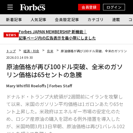
会員登録
ログイン
新着記事
人気記事
会員限定記事
カテゴリ
連載
コ
Forbes JAPAN MEMBERSHIP 新機能｜
NEWS
記事ページ内の広告表示を最小限にしました
トップ
経済・社会
北米
原油価格が再び100ドル突破、全米のガソリン価格
2026.03.14 09:30
原油価格が再び100ドル突破、全米のガソ
リン価格は65セントの急騰
Mary Whitfill Roeloffs | Forbes Staff
ドナルド・トランプ大統領が2週間前にイランを攻撃し
て以来、米国のガソリン平均価格は1ガロンあたり65セ
ント上昇した。米政府はエネルギー市場の安定化のた
め、ロシア産原油の購入を認める例外措置を導入した
が、米国時間3月13日早朝、原油価格は再び1バレル102