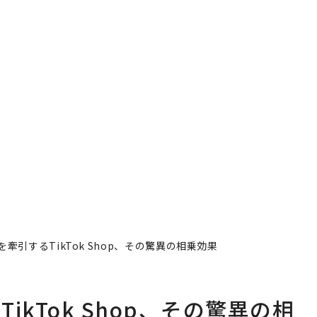
を牽引するTikTok Shop、その驚異の相乗効果
ikTok Shop、その驚異の相
著者フォロー
記事を保存