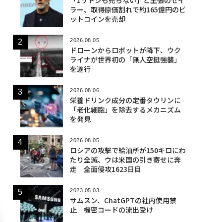
ラー、取得原価割れで約165億円のビ
ットコインを売却
2026.08.05
ドローンからロボットが降下、ウク
ライナが世界初の「無人空挺強襲」
を遂行
2026.08.06
栄養ドリンク成分の定番タウリンに
「老化細胞」を除去するメカニズム
を発見
2026.08.05
ロシアの攻撃で給油所が150キロにわ
たり全滅、ウは米国の引き寄せに奔
走 全面侵攻1623日目
2023.05.03
サムスン、ChatGPTの社内使用禁
止 機密コードの流出受け