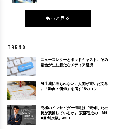
もっと見る
TREND
ニュースレターとポッドキャスト、その
融合が生む新たなメディア経済
AI生成に埋もれない。人間が書いた文章
に「独自の価値」を宿す18のコツ
究極のインサイダー情報は『売却した社
長が残留しているか』 安藤智之の「M&
A目利き録」vol.1