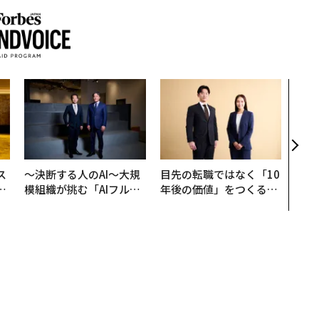
“泊
スパ
日本
（前
ス
〜決断する人のAI〜大規
目先の転職ではなく「10
日
模組織が挑む「AIフル実
年後の価値」をつくる─
中
装」“使う”企業から“動
─アサインの長期伴走型
く”企業へ【NTTドコモ
支援とは
ビジネス×PwC】