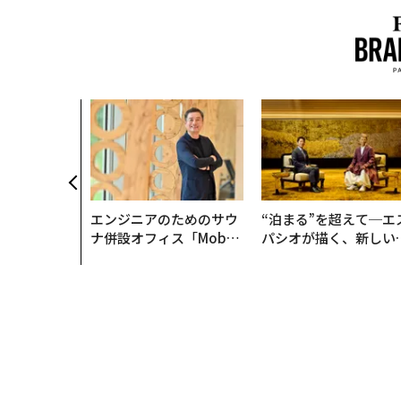
エンジニアのためのサウ
“泊まる”を超えて─エ
ナ併設オフィス「Mobiu
パシオが描く、新しい
s Park」がオープン──
本のラグジュアリー（
タマディックが健康経営
編）
を徹底する理由