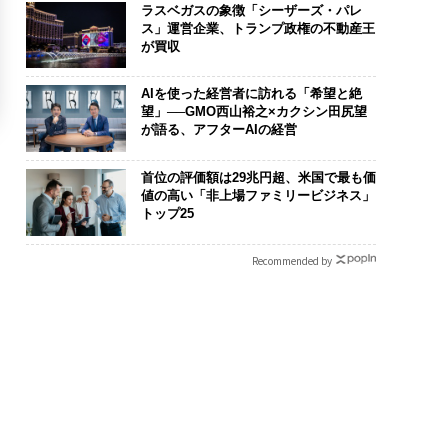
ラスベガスの象徴「シーザーズ・パレ
ス」運営企業、トランプ政権の不動産王
が買収
AIを使った経営者に訪れる「希望と絶
望」──GMO西山裕之×カクシン田尻望
が語る、アフターAIの経営
首位の評価額は29兆円超、米国で最も価
値の高い「非上場ファミリービジネス」
トップ25
Recommended by