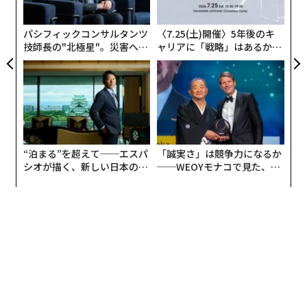
利益を対象にするようになった。規制強化が広がる環境
ン
において、生き残りのルールはもはや不可視性ではな
パシフィックコンサルタンツ
〈7.25(土)開催〉5年後のキ
く、検証可能なコンプライアンスを通じて透明性を示す
技師長の"北極星"。災害への
ャリアに「戦略」はあるか。
ことだと私は考える。
無力感を乗り越え見つけた、
トップエグゼクティブのキャ
防災一筋20年の答え
リアに触れる1日│CAREER S
真のリスク：コンプライアンスの断絶
UMMIT 2026
投資ポートフォリオの管理であれ、国境をまたぐ事業運
営であれ、いま最大の脅威は税負担ではなく「コンプラ
イアンスの断絶」だと私は感じている。これは、資産の
“泊まる”を超えて──エスパ
「誠実さ」は競争力になるか
プロファイルが報告ロジックと噛み合わず、アルゴリズ
シオが描く、新しい日本のラ
──WEOYモナコで見た、く
グジュアリー（前編）
ら寿司の経営哲学
ムによるフラグが立つときに生じる。
原因はしばしば、中核となる銀行のロジックの誤解にあ
る。とりわけ、
能動的・受動的非金融事業体（NFE）
の
区別だ。
実体（サブスタンス）テストの採用
を受け、多
くの銀行は所在地よりも商業的実体をいっそう重視する
ようになっている。