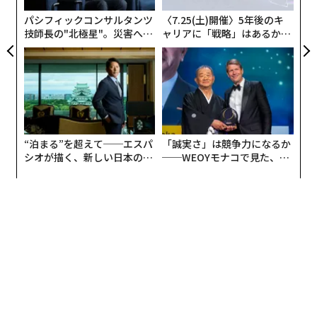
多、準備疲れ、そしてすでに手一杯のチームから時間を
パシフィックコンサルタンツ
〈7.25(土)開催〉5年後のキ
資産構成の分散：
報告基準が主に対象とするのは金融口
大量に奪う事態が生まれる。
技師長の"北極星"。災害への
ャリアに「戦略」はあるか。
座である。私は、一部の投資家やビジネスリーダーが、
無力感を乗り越え見つけた、
トップエグゼクティブのキャ
防災一筋20年の答え
リアに触れる1日│CAREER S
金融のみという単線的発想を超え、不動産やファインア
私は、この悪循環を断ち切るよう各組織に常々促してい
UMMIT 2026
ート、あるいは直接的な産業投資といった非金融資産に
る。意思決定権限を明確にした、回数を絞り込んだ設計
資本を配分していることに気づいている。これは規制裁
の良い会議は、量で押すやり方をほぼ確実に上回る。
定ではない。リスク分散であり、単一の金融システムへ
2. 変化の局面では、締め切りが官僚主義を断ち
の依存度を下げることだ。
“泊まる”を超えて──エスパ
「誠実さ」は競争力になるか
切る
シオが描く、新しい日本のラ
──WEOYモナコで見た、く
リスク管理としての居住：
可動性と安全性のために、代
グジュアリー（前編）
ら寿司の経営哲学
組織が大きくなるほど、官僚主義は増える。官僚主義が
替的な市民権や居住権を「防御的資産」として用いる人
あると、スケジュールの衝突が起こり、関係者が増え、
もいる。これは銀行プロトコルを回避する道具ではな
意思決定の前に「相談すべき人」のリストが際限なく拡
い。不可抗力の局面では、正当な法的地位が、資産の帰
大していく。
属を定める強固な錨となり得る。
立て直しの現場では、締め切りは交渉の余地がない。だ
結論
からこそ、優先順位付けのために明確なタイムラインが
重要だ。これにより、課題が無限に先送りされることを
高度化した規制テクノロジーの時代において、コンプラ