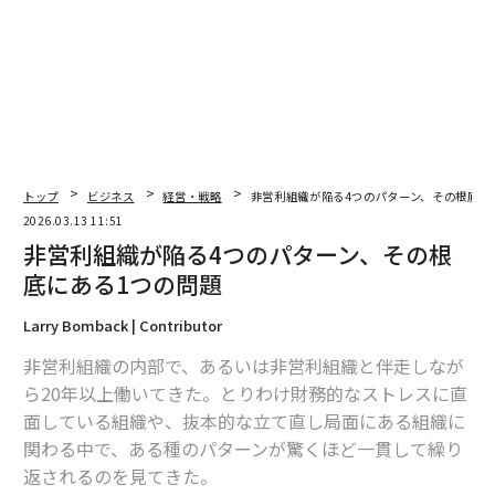
法人の口座が、資産管理のみに用いられる多額の資本を
保有し、この「
受動的所得
」が約50%を超える場合、ア
ルゴリズムはその事業体を受動的NFEへと再分類し得
る。すると「
ルックスルー
」原則が作動し、銀行は最終
受益者（UBO）を特定し、居住地の税務当局とデータを
交換することを求められる。
トップ
ビジネス
経営・戦略
非営利組織が陥る4つのパターン、その根底に
透明性そのものが敵なのではない。危険なのは、資本を
2026.03.13 11:51
留保する合理性を説明できない構造であり、精査に直面
非営利組織が陥る4つのパターン、その根
したとき所有者が発言権を持てなくなることである。
底にある1つの問題
デジタル資産：「グレーゾーン」の終わり
Larry Bomback | Contributor
デジタル資産もまた、主流の規制の視野に入った。OEC
非営利組織の内部で、あるいは非営利組織と伴走しなが
Dの
暗号資産報告枠組み（CARF）
と、
EUのDAC8
指令が
ら20年以上働いてきた。とりわけ財務的なストレスに直
稼働したことで、暗号資産サービスプロバイダー（CAS
面している組織や、抜本的な立て直し局面にある組織に
P）は、従来の銀行と同様にユーザーデータを報告しな
関わる中で、ある種のパターンが驚くほど一貫して繰り
ければならない。
返されるのを見てきた。