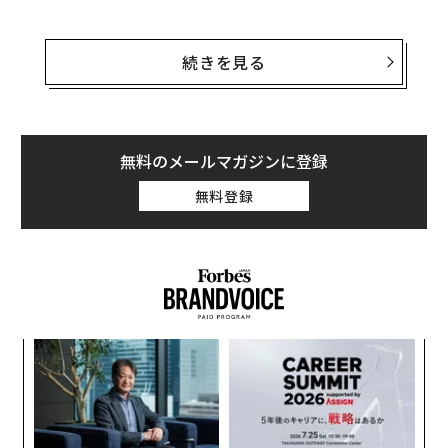
デジタル資産はいまや制度化された。デジタル資産は、
いま私が目にしている4つのパターンを挙げる。いずれ
盲点ではなく、グローバルな資産配分におけるコンプラ
も中核に同じ問題を抱えている。
続きを見る
イアンス準拠の構成要素として捉える必要がある。
1. 小規模な組織ほど会議が増える（減るのでは
構造的レジリエンスの構築
なく）
無料のメールマガジンに登録
不透明性がもはや戦略ではない以上、2026年における安
直感に反するが、非営利組織は規模が小さいほど、委員
全への道は、構造化されたコンプライアンスだと私は考
会や理事会の会議が多くなる傾向がある。これはたいて
無料登録
える。
い職員のキャパシティが限られていることに由来する。
職員数が少ないと、ガバナンスとマネジメントの境界が
商業的実体の強化：
「導管」的な事業体を超えなければ
曖昧になりやすい。理事が善意で手伝いに入り、やがて
ならない。特定の法域を活用する際、組織が真のオペレ
職員の延長のような存在になっていく。
ーション拠点を確立することが重要である。すなわち、
物理的なオフィス、従業員、そして実際の商取引の流れ
問題は構造にある。理事の数が少ないと、同じ人が複数
ア
だ。企業が能動的NFEとして認定されるなら、法人レベ
の委員会を兼ねることになる。職員は財務、執行、監
の
ルで資産を保有することには商業的合理性が生まれる。
た
査、理事会本会議といった場で、同じ情報を繰り返し説
目
グローバル化は、真の事業運営と事業拡大のためにあ
明する羽目になる。月に何度も同じことを伝えた末に、
の
る。
結局何も決まらないことさえある。結果として、会議過
ン