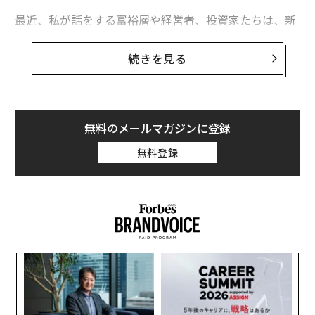
最近、私が話をする富裕層や経営者、投資家たちは、新
たな不安を抱えてやってくる。彼らの問いはもはや「ど
の市民権が最も優れたグローバルアクセスを提供する
続きを見る
か」ではない。「包括的なオフショア構造を整えている
にもかかわらず、なぜ自分の口座がコンプライアンス上
の凍結に直面しているのか」という問いである。
無料のメールマガジンに登録
5年前であれば、こうしたジレンマは不運や、各金融機
無料登録
関におけるリスクプロトコルの変動に帰されていたかも
しれない。だが2026年、リーダーと組織が向き合うべき
は、マクロの現実である。
共通報告基準（CRS）
を軸と
するグローバルな金融透明性のインフラは、完全に成熟
した。「ブラックボックス」の時代は、グローバル・ガ
バナンスの「標準化の時代」へと主導権を明け渡した。
ア
の
今年1月にOECDの第2の柱（Pillar Two）ルールの
導入
た
が進み、グローバル最低税率が大規模多国籍企業の法人
目
の