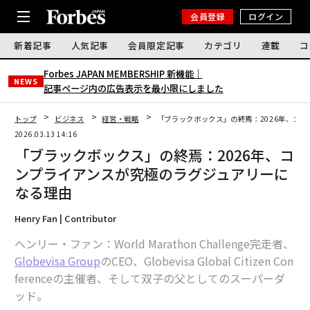
会員登録
ログイン
新着記事
人気記事
会員限定記事
カテゴリ
連載
コ
Forbes JAPAN MEMBERSHIP 新機能｜
NEWS
記事ページ内の広告表示を最小限にしました
トップ
ビジネス
経営・戦略
「ブラックボックス」の終焉：2026年、コ
2026.03.13 14:16
「ブラックボックス」の終焉：2026年、コ
ンプライアンスが究極のラグジュアリーに
なる理由
Henry Fan | Contributor
ヘンリー・ファン：World Marathon Challenge完走者、
Globevisa Group
のCEO、Globevisa Global Citizen Con
ferenceの主催者、そして双子の父としてのスーパーダ
ッド。