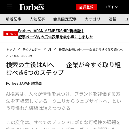
会員登録
ログイン
新着記事
人気記事
会員限定記事
カテゴリ
連載
コ
Forbes JAPAN MEMBERSHIP 新機能｜
NEWS
記事ページ内の広告表示を最小限にしました
トップ
テクノロジー
AI
検索の主役はAIへ──企業が今すぐ取り組むべき6
2026.03.13 09:59
検索の主役はAIへ──企業が今すぐ取り組
むべき6つのステップ
Forbes JAPAN 編集部
AI検索は、人々が情報を見つけ、ブランドを評価する方
法を再構築している。クエリからウェブサイトへ、とい
う見慣れた導線は消えつつある。
この変化は、すべてのブランドに新たな可視性の課題を