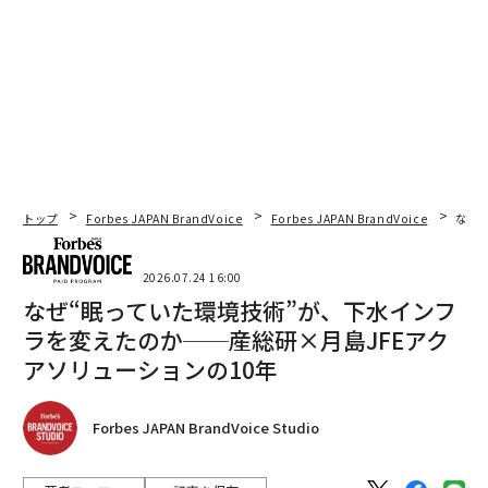
トップ
Forbes JAPAN BrandVoice
Forbes JAPAN BrandVoice
なぜ
2026.07.24 16:00
なぜ“眠っていた環境技術”が、下水インフ
ラを変えたのか──産総研×月島JFEアク
アソリューションの10年
Forbes JAPAN BrandVoice Studio