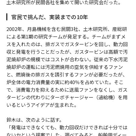
土木研究所が民間各社を集めて開いた研究会だった。
官民で挑んだ、実装までの10年
2002年、月島機械を含む民間3社、土木研究所、産総研
による第1期の研究チームが発足する。チームがまずメ
スを入れたのは、排ガスでガスタービンを回し、動力回
収と発電を行うことだったが、ガスタービンは高額で汚
泥焼却炉の規模ではコストが合わない。従来の下水汚泥
焼却炉の運転には汚泥燃焼用の空気を供給するファン
と、燃焼後の排ガスを誘引するファンが必要だったが、
炉全体の電力消費量の実に約40％を占めていた。そこ
で、消費電力を抑えるために送風ファンをなくし、ガス
タービンの代わりにターボチャージャー（過給機）を用
いるというアイデアが生まれた。
鈴木は、次のように話す。
「発電はできなくても、動力回収だけできれば十分では
ないかという提案でした。調べてみると、船舶用ディー