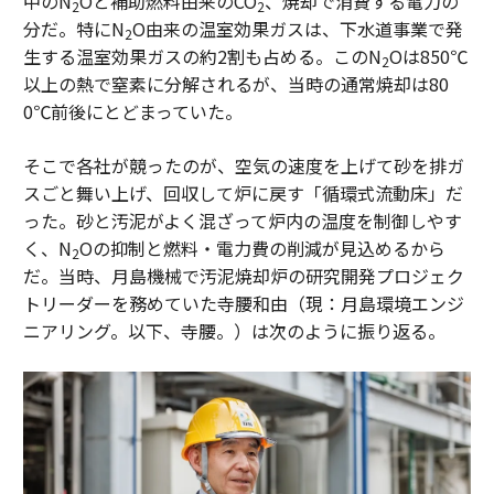
中のN
Oと補助燃料由来のCO
、焼却で消費する電力の
2
2
分だ。特にN
O由来の温室効果ガスは、下水道事業で発
2
生する温室効果ガスの約2割も占める。このN
Oは850℃
2
以上の熱で窒素に分解されるが、当時の通常焼却は80
0℃前後にとどまっていた。
そこで各社が競ったのが、空気の速度を上げて砂を排ガ
スごと舞い上げ、回収して炉に戻す「循環式流動床」だ
った。砂と汚泥がよく混ざって炉内の温度を制御しやす
く、N
Oの抑制と燃料・電力費の削減が見込めるから
2
だ。当時、月島機械で汚泥焼却炉の研究開発プロジェク
トリーダーを務めていた寺腰和由（現：月島環境エンジ
ニアリング。以下、寺腰。）は次のように振り返る。