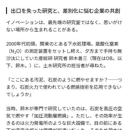
出口を失った研究と、差別化に悩む企業の共創
イノベーションは、最先端の研究室ではなく、思いがけ
ない場所から生まれることがある。
2000年代初頭、関東のとある下水処理場。亜酸化窒素
（N
O）の測定装置をセットし終え、夕方まで手持ち無
2
沙汰にしていた産総研 研究者 鈴木善三（現在はOB。以
下、鈴木。）に、土木研究所の担当者が尋ねた。
「ここにある汚泥、石炭のように燃やせますか？──つ
まり、石炭火力で使われている燃焼技術を応用できない
でしょうか」
当時、鈴木が専門で研究していたのは、石炭を高圧の空
気で燃やす「加圧流動層燃焼」。ただし、その効率が生
きるのは火力発電所のような巨大設備で、目の前にある