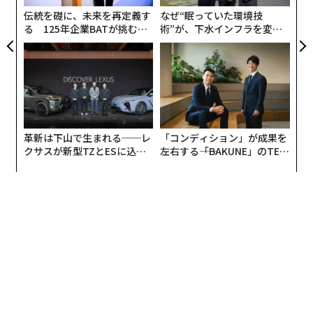
していることを明らかにした。
伝統を礎に、未来を再定義す
なぜ“眠っていた環境技
る 125年企業BATが挑むス
術”が、下水インフラを変え
モークレスな未来
たのか──産総研×月島JFE
ChatGPTや同様のLLMへの依存が強まっていることは、
アクアソリューションの10年
その変化を映している。これらのモデルは現在、毎日数
百万件のクエリを解決しており、ユーザーがブラウザを
開くことを検討する前に完結することも少なくない。
青いリンクから会話型の回答へ
革新は下山で生まれる──レ
「コンディション」が成果を
クサスが新型TZとESに込め
左右する――「BAKUNE」のTEN
検索とはリンクをスクロールすることを意味していた時
た「DISCOVER」の哲学
TIALが支える「挑戦者の明
代があった。その時代は薄れつつある。
日」
Googleは2014年、注目スニペットが従来の結果の上で
質問に答え始めたことで、その方向性を示唆していた。
だが決定的な転換は2023年に訪れた。ChatGPTが統合型
のリトリーバルを導入し、GoogleはSearch Generative
Experienceを開始、Bingは結果に会話型インテリジェン
スを追加した。検索はページの一覧のように振る舞うの