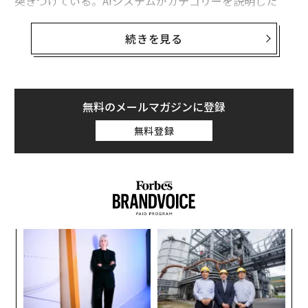
突きつけている。AIシステムがカテゴリーを説明した
り、代替案を列挙したりする際に自社ブランド名が挙が
らなければ、カスタマージャーニーは始まる前に終わっ
続きを見る
てしまうのだ。
予想もしなかった検索革命
無料のメールマガジンに登録
初めて、検索は主要な出発点として従来型エンジンから
離れつつある。この動きは数年前から始まっていた。注
無料登録
目スニペット、音声アシスタント、モバイルの回答表示
が、質問から回答までの距離を短縮していったのであ
る。
この変化は、私が「The Internet Is 40% AI & You're Co
mpeting With Robots Now（インターネットの40%はA
〜
Iで、あなたはいまロボットと競っている）」というライ
金
個
ブセッションで提示した検索履歴の内訳で明確になっ
「
ェ
た。私は自社データを示し、ユーザーの行動がリンクの
─
ら
一覧ではなく「完成した答え」を返すシステムへと移行