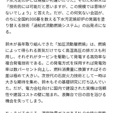
下水汚泥の炉とは規模が桁違いだった。そのため鈴木は
「技術的には可能だと思いますが、この規模では意味が
ないでしょう」と答えた。だが、この何気ない会話が、
のちに全国約300基を数える下水汚泥焼却炉の常識を塗
り替える技術「過給式流動燃焼システム」の出発点にな
る。
鈴木が長年取り組んできた「加圧流動層燃焼」は、燃焼
によって得られる蒸気だけでなく高温高圧の排ガスも利
用し、それぞれがタービンを駆動して発電する高効率な
複合発電技術である。この発電方式を採用すれば発電効
率は数パーセント向上し、燃料消費量に換算すればその
差は極めて大きい。次世代の石炭火力技術として一時は
大きな期待を集め、鈴木もその基礎研究に打ち込んでい
た。だが、電力会社向けに国内で建設された実機は信頼
性や建設コストの壁に阻まれ、表舞台で日の目を浴びる
機会を失ってしまう。