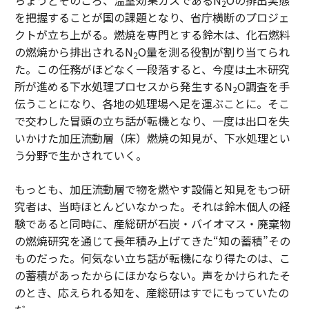
ちょうどそのころ、温室効果ガスであるN
Oの排出実態
2
を把握することが国の課題となり、省庁横断のプロジェ
クトが立ち上がる。燃焼を専門とする鈴木は、化石燃料
の燃焼から排出されるN
O量を測る役割が割り当てられ
2
た。この任務がほどなく一段落すると、今度は土木研究
所が進める下水処理プロセスから発生するN
O調査を手
2
伝うことになり、各地の処理場へ足を運ぶことに。そこ
で交わした冒頭の立ち話が転機となり、一度は出口を失
いかけた加圧流動層（床）燃焼の知見が、下水処理とい
う分野で生かされていく。
もっとも、加圧流動層で物を燃やす設備と知見をもつ研
究者は、当時ほとんどいなかった。それは鈴木個人の経
験であると同時に、産総研が石炭・バイオマス・廃棄物
の燃焼研究を通じて長年積み上げてきた“知の蓄積”その
ものだった。何気ない立ち話が転機になり得たのは、こ
の蓄積があったからにほかならない。声をかけられたそ
のとき、応えられる知を、産総研はすでにもっていたの