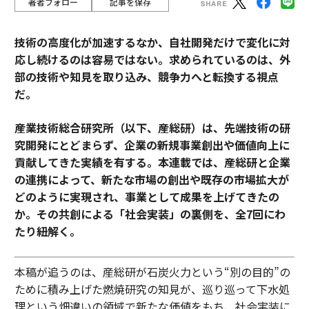
著者フォロー
記事を保存
技術の高度化が加速するなか、自社開発だけで変化に対
応し続けるのは容易ではない。求められているのは、外
部の技術や知見を取り込み、競争力へと転換する視点
だ。
産業技術総合研究所（以下、産総研）は、先端技術の研
究開発にとどまらず、企業の新規事業創出や価値向上に
貢献してきた実績を有する。本連載では、産総研と企業
の連携によって、新たな市場の創出や既存の市場拡大が
どのように実現され、事業として成果を上げてきたの
か。その共創による「社会実装」の裏側を、全7回にわ
たり紐解く。
本稿が追うのは、産総研が石炭火力という“別の目的”の
ために積み上げた燃焼研究の知見が、巡り巡って下水処
理という畑違いの領域で新たな価値をもち、社会実装に