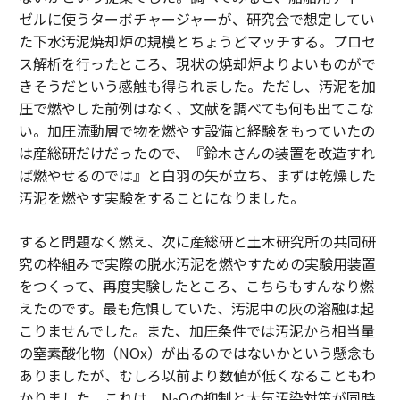
ゼルに使うターボチャージャーが、研究会で想定してい
た下水汚泥焼却炉の規模とちょうどマッチする。プロセ
ス解析を行ったところ、現状の焼却炉よりよいものがで
きそうだという感触も得られました。ただし、汚泥を加
圧で燃やした前例はなく、文献を調べても何も出てこな
い。加圧流動層で物を燃やす設備と経験をもっていたの
は産総研だけだったので、『鈴木さんの装置を改造すれ
ば燃やせるのでは』と白羽の矢が立ち、まずは乾燥した
汚泥を燃やす実験をすることになりました。
すると問題なく燃え、次に産総研と土木研究所の共同研
究の枠組みで実際の脱水汚泥を燃やすための実験用装置
をつくって、再度実験したところ、こちらもすんなり燃
えたのです。最も危惧していた、汚泥中の灰の溶融は起
こりませんでした。また、加圧条件では汚泥から相当量
の窒素酸化物（NOx）が出るのではないかという懸念も
ありましたが、むしろ以前より数値が低くなることもわ
かりました。これは、N
Oの抑制と大気汚染対策が同時