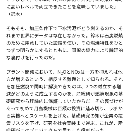
2
に高いレベルで両立できたことを意味していました」
（鈴木）
そもそも、加圧条件下で下水汚泥がどう燃えるのか、そ
れまで世界にデータは存在しなかった。鈴木は石炭燃焼
のために用意していた設備を使い、その燃焼特性をひと
つずつ明らかにするとともに、同僚の協力により論理的
な裏付けを行ったのだ。
プラント開発において、N
OとNOxは一方を抑えれば他
2
方が増えるという、相反する難題として知られる。それ
を加圧燃焼で同時に解決できたのは、2つの対立する増
減がどのように成立するのかを、産総研が燃焼現象の基
礎研究から理論的に保証していたからだ。その裏づけが
あって初めて月島機械は巨額の投資に踏み切り、ラボか
ら実機へとスケールを上げた。基礎研究の知が企業の投
資リスクを下げ、研究を社会実装まで運ぶ。これが、産
総研がこのプロジェクトで果たした役割だった。