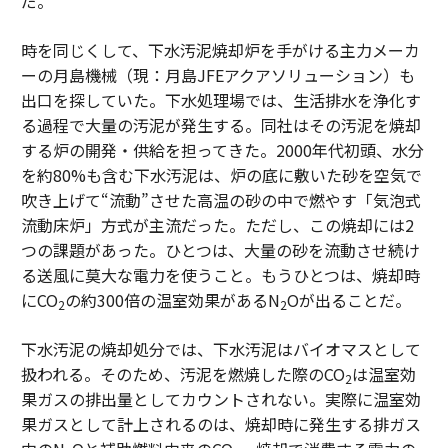
だ。
時を同じくして、下水汚泥焼却炉を手がける主力メーカ
ーの月島機械（現：月島JFEアクアソリューション）も
出口を探していた。下水処理場では、生活排水を浄化す
る過程で大量の汚泥が発生する。同社はその汚泥を焼却
する炉の開発・供給を担ってきた。2000年代初頭、水分
を約80%も含む下水汚泥は、炉の底に敷いた砂を空気で
吹き上げて“流動”させた高温の砂の中で燃やす「気泡式
流動床炉」方式が主流だった。ただし、この焼却には2
つの課題があった。ひとつは、大量の砂を流動させ続け
る送風に莫大な電力を使うこと。もうひとつは、焼却時
にCO
の約300倍の温室効果があるN
Oが出ることだ。
2
2
下水汚泥の焼却処分では、下水汚泥はバイオマスとして
扱われる。そのため、汚泥を燃焼した際のCO
は温室効
2
果ガスの排出量としてカウントされない。実際に温室効
果ガスとして計上されるのは、焼却時に発生する排ガス