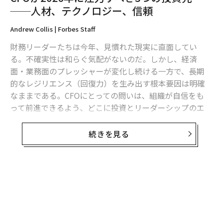
と、加盟店は課題に自信をもって対応し、品質を維持
──人材、テクノロジー、信頼
し、成長を持続できるようになる。
Andrew Collis | Forbes Staff
加盟店のマインドセットと組織の関与の双方に注目する
財務リーダーたちは今年、見慣れた現実に直面してい
ことで、レジリエンスは、ブランド、事業、そしてサー
る。不確実性は和らぐ気配がないのだ。しかし、経済
ビス提供先のコミュニティを強化する「共有の強み」に
面・業務面のプレッシャーが変化し続ける一方で、長期
なり得る。
的なレジリエンス（回復力）を生み出す根本要因は明確
なままである。CFOにとっての問いは、組織が自信をも
レジリエンスを無視するコスト
って前進できるよう、どこに投資とリーダーシップのエ
ネルギーを集中させるべきかということだ。
レジリエンスを高めることは、加盟店とシステム全体の
双方を強くし、課題を成長とイノベーションの機会へと
続きを見る
私の会社では、持続可能な成功は単発の施策で得られる
変える。公立プレK（就学前教育）を支援する官民連携
ものではないと学んできた。それは、働き方、顧客への
を構築する、顧客の声を聞いてサービスや営業時間を拡
提供価値、そして次に何が起きても備えられる状態を強
充する、親を労働市場に呼び戻すために柔軟な勤務シフ
化する領域への、継続的な投資から生まれる。私たちの
トを用意する──こうした取り組みによって、加盟店は
場合、その中心にあるのは3つのテーマ──人材、テク
人員不足、入園者数の変動、規制変更といった一時的な
ノロジー、信頼である。
混乱を、長期的な後退にせずに乗り切れる。