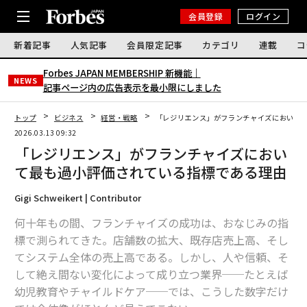
会員登録
ログイン
新着記事
人気記事
会員限定記事
カテゴリ
連載
コ
Forbes JAPAN MEMBERSHIP 新機能｜
NEWS
記事ページ内の広告表示を最小限にしました
トップ
ビジネス
経営・戦略
「レジリエンス」がフランチャイズにおいて
2026.03.13 09:32
「レジリエンス」がフランチャイズにおい
て最も過小評価されている指標である理由
Gigi Schweikert | Contributor
何十年もの間、フランチャイズの成功は、おなじみの指
標で測られてきた。店舗数の拡大、既存店売上高、そし
てシステム全体の売上高である。しかし、人や信頼、そ
して絶え間ない変化によって成り立つ業界──たとえば
幼児教育やチャイルドケア──では、こうした数字だけ