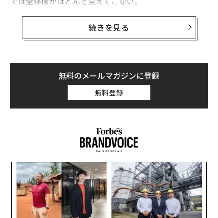
では全体像がほとんど見えてこない。
好調な加盟店と苦戦する加盟店を本当に分けるのは、状
続きを見る
況が変化したときにどれだけうまく適応できるかであ
る。人員不足、規制変更、入園者数の変動、景気の不確
実性は避けられないが、すべてのフランチャイズシステ
ムがそれに耐えられるよう設計されているわけではな
無料のメールマガジンに登録
い。
無料登録
だからこそ、レジリエンス──オペレーターが混乱を吸
収し、一貫した品質提供を継続する能力──は、今日の
フランチャイズにおいて最も見過ごされがちな指標の1
つである。長期的なブランドの強さに焦点を当てるフラ
ンチャイザーにとって、レジリエンスは戦略的優位であ
伝
り、システムに意図的に組み込まなければならない。
る
モ
フランチャイズシステムでレジリエンスが見過
〜
金
ごされがちな理由
個