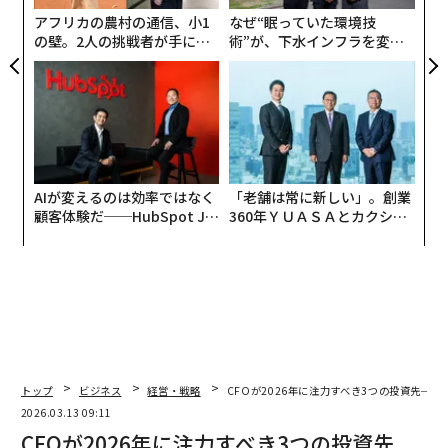
ェ
レジリエンスはフランチャイズシステムの長期的成功を
アフリカの農村の通信、小1
なぜ“眠っていた環境技
予測する重要な要因であるにもかかわらず、ダッシュボ
の壁。2人の挑戦者が手にし
術”が、下水インフラを変え
た「次なる武器」
たのか──産総研×月島JFE
ードに表示されるとは限らないため、しばしば見落とさ
アクアソリューションの10年
れる。レジリエンスの高い加盟候補者は、適応力があ
り、解決志向で、学ぶ姿勢を持つ。成長マインドセット
で課題に向き合い、つまずきを改善の機会と捉える。
しかし、真のレジリエンスは、フランチャイザーが提供
AIが変えるのは効率ではなく
「老舗は常に新しい」。創業
する仕組み、支援、そして文化によって強化される。売
顧客体験だ──HubSpot Ja
360年ＹＵＡＳＡとカクシン
上や店舗数拡大といった指標だけでなく、新たに生まれ
panが語る「Grow Better」
CEO田尻望が語る、AIを超え
な組織のつくり方
る人の価値
るトレンドを追い、加盟店の声に耳を傾けながら積極的
に関与している組織は、ストレスや機会の初期シグナル
を捉え、先回りして対応できる。
労働集約的で規制が多く、人間関係に深く依存する幼児
教育とチャイルドケアでは、こうしたシステムレベルの
トップ
ビジネス
経営・戦略
CFOが2026年に注力すべき3つの投資先─
支援が不可欠である。思慮深い研修、仲間のコミュニテ
2026.03.13 09:11
ィ、柔軟な運営構造を通じてレジリエンスが育まれる
CFOが2026年に注力すべき3つの投資先