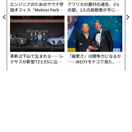
給与と引き換えに、ゆとりがあり
健全なリモート文化
を
安定した純利益を生み出している。
エンジニアのためのサウナ併
アフリカの農村の通信、小1
望む有能な人材を惹きつけ、つなぎとめやすくなる。
予測可能なキャッシュフローを生み出している。
設オフィス「Mobius Park」
の壁。2人の挑戦者が手にし
がオープン──タマディック
た「次なる武器」
文書化された仕組み（システム）で運用されている。
が健康経営を徹底する理由
3. 活気あるオンライン上の存在感の欠如
オーナーが中心にいなくても機能する。
評価（バリュエーション）に耐えうるほど財務諸表が整
最後に商品を購入した時のことを思い出してほしい。お
っている。
そらく最初にオンラインで調べたはずだ。レビューを読
売上だけでは企業価値は生まれない。予測可能性が生
んで価格を確認するためにインターネットを見たり、お
む。利益率の強さが生む。オペレーションの独立性が生
気に入りのSNSインフルエンサーにアドバイスを求めた
革新は下山で生まれる──レ
「誠実さ」は競争力になるか
クサスが新型TZとESに込め
──WEOYモナコで見た、く
む。
りしたのではないだろうか。だからこそ、すべての中小
た「DISCOVER」の哲学
ら寿司の経営哲学
企業は、デジタル上の足跡と発信力を持つためにも、オ
顧客との関係、意思決定、承認のすべてがあなたを経由
ンライン上の存在感を常に整えておく必要がある。
しているなら、その会社にレバレッジはなく、譲渡可能
な価値もない。
とはいえ、Small Business Majorityの報告によれば、
中小企業全体のおよそ3分の1はウェブサイトを持ってい
1. 利益は「願う」ものではなく「設計」するものだ
ない
。ウェブサイトがなければ、サービスや商品をデジタル
資産型のビジネスは、偶然ではなく構造として利益が出
で探している消費者にとって、実質的に見えない存在に
る。
なってしまう。