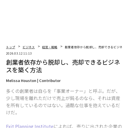
オンライン研修プロバイダーのCourseraは、従業員の理
解不足により顧客体験でつまずく企業にとって、十分に
活用されていないことが多いリソースである。「人手不
足で、まだ立ち上げ途中だ」という言い訳は、コミュニ
ケーションが不均一になってよい理由にはならない。誰
でも、トップの専門家から、顧客対応の改善を迅速に、
トップ
ビジネス
経営・戦略
創業者依存から脱却し、売却できるビジネス
しかも手頃な価格で学べる時代だからだ。ここでの要点
2026.03.12 11:13
は、利用可能なツールやテクノロジーが数多くある以
創業者依存から脱却し、売却できるビジネ
上、企業規模を問わず、顧客対応のワークフローを効率
スを築く方法
化し、より多くの人を満足させ、売上獲得につなげられ
Melissa Houston | Contributor
るということである。
多くの創業者は自らを「事業オーナー」と呼ぶ。だが、
2. 硬直的な働き方
少し現場を離れただけで売上が鈍るのなら、それは資産
を所有しているのではない。過酷な仕事を抱えているだ
2020年のパンデミックから、世界はすでに5年以上が過
けだ。
ぎた。その結果、多くの企業が
従業員をオフィスに戻し始めている
。当然ながら、そう
Exit Planning Institute
によれば、売りに出された企業の