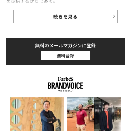
を提供するからである。
同時に、創業者なら誰もが、小さな組織であるほど事業
続きを見る
を維持するのが難しいことを知っている。5年の節目を
超えた長寿の中小企業でさえ、生き残るには機敏さと創
意工夫が欠かせない。ましてや規模拡大となればなおさ
らだ。そして、多くのリーダーが有効に活用している生
無料のメールマガジンに登録
存戦略として私が見てきたのが、収益源にあるギャップ
無料登録
を塞ぐことである。
ビジネスごとに固有のギャップはあるが、普遍的なもの
（そして往々にして目に入りにくいもの）もある。損益
に直結する機会として、3つが思い当たる。
1. 分断され、一貫性を欠く顧客コミュニケーシ
キ
内
か。
グ
ョン
キャ
実
「
R S
全
コミュニケーションは、これまで以上に重要である。な
左右
ぜなら、多くの消費者は二度目の機会を与えないから
T