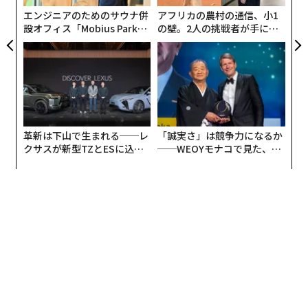
日
だ。実際、
57%
の人が、1回の悪い顧客体験で離脱する
エンジニアのためのサウナ併
アフリカの農村の通信、小1
と答えている。私自身、中小企業とのコミュニケーショ
設オフィス「Mobius Park」
の壁。2人の挑戦者が手にし
がオープン──タマディック
た「次なる武器」
ンで何度失望させられたかわからない。不十分なフォロ
が健康経営を徹底する理由
ーアップから完全な音信不通まで、そうした体験は驚き
と苛立ちを残した。結局のところ、人材の余力が限られ
る小規模企業でも、明確なコミュニケーションの責任所
在とテクノロジー解決策を組み合わせることで、営業や
サービスの品質を整える方法を見つけている。
革新は下山で生まれる──レ
「誠実さ」は競争力になるか
クサスが新型TZとESに込め
──WEOYモナコで見た、く
実際、AIベースの支援を提供しつつ、顧客とのあらゆる
た「DISCOVER」の哲学
ら寿司の経営哲学
やり取りを単一の保管場所に集約できるシステムに投資
するだけでも、エンゲージメントは高まる。例えば、
Quoのような製品
を使えば、チームは連絡先とのすべて
の接点を1カ所で確認できる。このシステムはZapierやH
ubSpotといった一般的なツールからデータを取り込
み、全コミュニケーションを中央で同期する。同時に、
営業時間外や繁忙時のリードを拾えるAIアシスタントも
備えている。