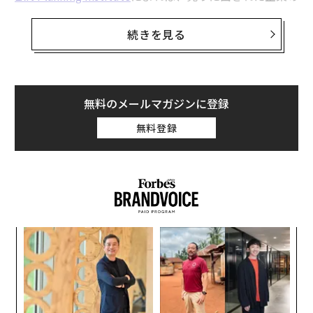
した企業の多くはAT&TやAmazonのような知名度の高い
およそ80%は結局売れない。多くの場合、利益が出てい
大企業である。しかし、中小企業もそれに倣いたくなる
ないからではない。譲渡可能な形になっていないから
続きを見る
かもしれない──だが、それは賢明な事業判断ではない
だ。創業者への依存度が高すぎるのである。
可能性がある。
この違いは重要だ。所得は生活を支える。資産は純資産
週5日の出社を義務づける問題は、すでに定着した「柔
を築く。
無料のメールマガジンに登録
軟なスケジュール」への欲求に逆行する点にある。すべ
ての職種がリモートでできるわけではないが、多くは可
無料登録
目標が「好調な1年」ではなく長期の資産形成にあるな
能だ。そして、多くの労働者が
福利厚生
として求めてい
ら、あなたのビジネスは、日々の関与を超えても稼働
るのは、パートタイムのリモート勤務の選択肢である。
し、
利益を生み出し
、価値を保てるように設計されなけ
2025年のギャラップ調査では、
ればならない。
ハイブリッド勤務が依然として強い希望
であることが、
世代を問わず示されている。
その方法を示す。
キ
内
利益率が薄い中小企業にとって、採用と研修を絶えず繰
か。
グ
ビジネスが「資産」になる条件
り返すことは、利益を大きく削りかねない。ハイブリッ
キャ
実
「
R S
全
ドや、別の柔軟型の働き方（例：週4日勤務、「勤務
ビジネスが資産になるのは、次を満たすときだ。
左右
中」の時間帯を流動的にするなど）を提供すれば、高い
T
日