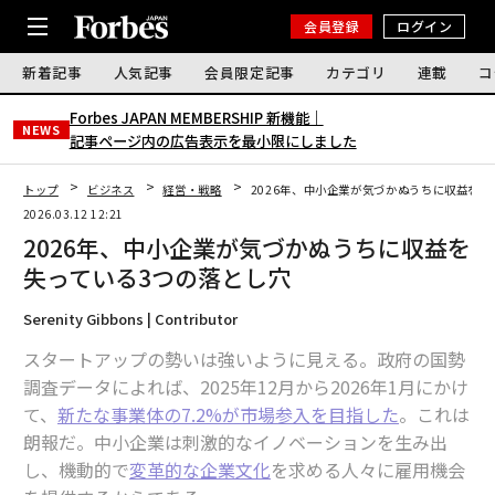
会員登録
ログイン
新着記事
人気記事
会員限定記事
カテゴリ
連載
コ
Forbes JAPAN MEMBERSHIP 新機能｜
NEWS
記事ページ内の広告表示を最小限にしました
トップ
ビジネス
経営・戦略
2026年、中小企業が気づかぬうちに収益を失
2026.03.12 12:21
2026年、中小企業が気づかぬうちに収益を
失っている3つの落とし穴
Serenity Gibbons | Contributor
スタートアップの勢いは強いように見える。政府の国勢
調査データによれば、2025年12月から2026年1月にかけ
て、
新たな事業体の7.2%が市場参入を目指した
。これは
朗報だ。中小企業は刺激的なイノベーションを生み出
し、機動的で
変革的な企業文化
を求める人々に雇用機会