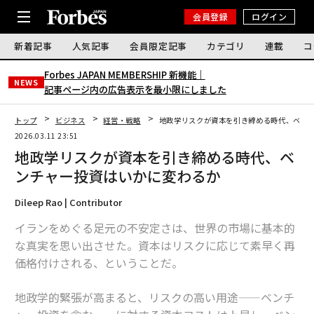
会員登録
ログイン
新着記事
人気記事
会員限定記事
カテゴリ
連載
コ
Forbes JAPAN MEMBERSHIP 新機能｜
NEWS
記事ページ内の広告表示を最小限にしました
トップ
ビジネス
経営・戦略
地政学リスクが資本を引き締める時代、ベン
2026.03.11 23:51
地政学リスクが資本を引き締める時代、ベ
ンチャー投資はいかに変わるか
Dileep Rao | Contributor
イランをめぐる足元の不安定さは、世界の市場に基本的
な真実を思い出させた。資本はリスクに応じて素早く再
価格付けされる、ということだ。
地政学的緊張が高まると、リスクの高い用途——ベンチ