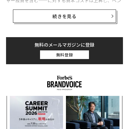
ャー投資を含む——に対する資本コストは上昇し、ベン
チャーファイナンスはより選別的になる。
続きを見る
起業家、投資家、そして世界各地の経済エコシステムに
とって、その変化は「誰が資金を得るのか」「どのベン
チャーが生き残るのか」を変えてしまう。
無料のメールマガジンに登録
ベンチャー資金は景気循環の影響を受けやすい
無料登録
アーリーステージのベンチャーキャピタルは、そもそも
最もリスクの高い資産クラスの1つである。リターンは
流動性、想定されるエグジット時の評価額、有利な株式
公開市場に大きく左右される。不確実性がディスカウン
ト・レートを押し上げれば、上場市場のバリュエーショ
ンはそれに応じて調整され、リスク・プレミアムは上昇
「
する。やがてプライベート市場も追随する。エグジット
左右
T
倍率が締まるにつれ、
ベンチャーのリターンは達成しに
な
日
くくなる。
術
た