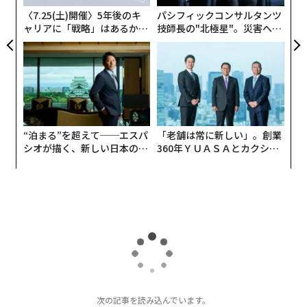
ア
資本は消滅するのではなく、集中する。ファンドは実績
〈7.25(土)開催〉5年後のキ
パシフィックコンサルタンツ
あるトラックレコード、リピート創業者、確立されたネ
ャリアに「戦略」はあるか。
技師長の"北極星"。災害への
トップエグゼクティブのキャ
無力感を乗り越え見つけた、
ットワークを優先する。バリュエーションの規律は強ま
リアに触れる1日│CAREER S
防災一筋20年の答え
り、交渉上のレバレッジは資本提供者側へ移る。
UMMIT 2026
継続的な資金調達ラウンドへの依存は、起業家にとって
も構造面でも脆弱性になり得る
上場市場は地政学リスクをほぼ即座に再価格付けする。
“泊まる”を超えて──エスパ
「老舗は常に新しい」。創業
プライベートの評価額はより緩慢に調整されるため、創
シオが描く、新しい日本のラ
360年ＹＵＡＳＡとカクシン
グジュアリー（前編）
CEO田尻望が語る、AIを超え
業者がその「引き締め」を実感するのは、最初のショッ
る人の価値
クからかなり後になってからだ。
より大きな問い：資本コストは構造的に上昇し
ているのか
短期的な地政学ショックを超えて、より大きな資本をめ
ぐる問いが浮上している。
次の記事を読み込んでいます。