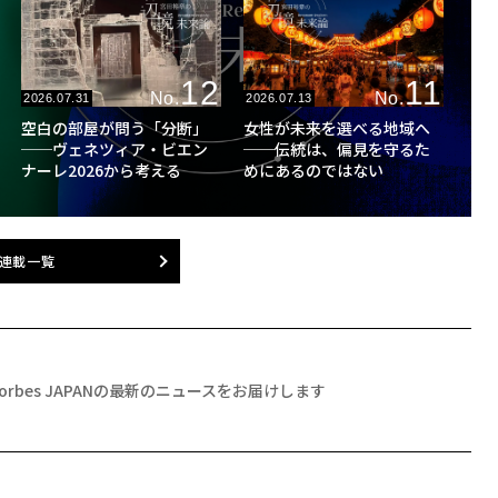
12
11
No.
No.
2026.07.31
2026.07.13
空白の部屋が問う「分断」
女性が未来を選べる地域へ
──ヴェネツィア・ビエン
──伝統は、偏見を守るた
ナーレ2026から考える
めにあるのではない
連載一覧
Forbes JAPANの最新のニュースをお届けします