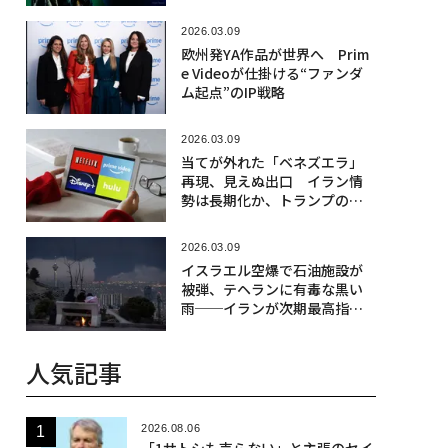
2026.03.09
欧州発YA作品が世界へ Prim
e Videoが仕掛ける“ファンダ
ム起点”のIP戦略
2026.03.09
当てが外れた「ベネズエラ」
再現、見えぬ出口 イラン情
勢は長期化か、トランプの描
くシナリオは？
2026.03.09
イスラエル空爆で石油施設が
被弾、テヘランに有毒な黒い
雨──イランが次期最高指導
者の候補選出
人気記事
2026.08.06
「1サトシも売らない」と主張のセイ