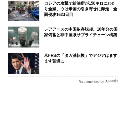
ロシアの攻撃で給油所が150キロにわた
り全滅、ウは米国の引き寄せに奔走 全
面侵攻1623日目
レアアースの中国依存脱却。10年分の国
家備蓄と非中国系サプライチェーン構築
米FRBの「タカ派転換」でアジアはます
ます苦境に
Recommended by