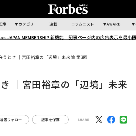
記事
カテゴリ
連載
コラムニスト
AWARD
rbes JAPAN MEMBERSHIP 新機能｜
記事ページ内の広告表示を最小
会うとき ｜宮田裕章の「辺境」未来論 第3回
き ｜宮田裕章の「辺境」未来
著者フォロー
記事を保存