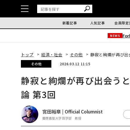
新着記事
人気記事
会員限定
Fo
NEWS
トップ
経済・社会
その他
静寂と絢爛が再び出
その他
2026.03.12 11:15
静寂と絢爛が再び出会うと
論 第3回
宮田裕章 | Official Columnist
慶應義塾大学 医学部 教授