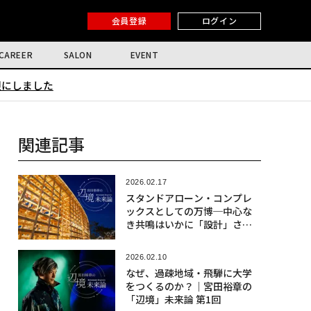
会員登録
ログイン
CAREER
SALON
EVENT
限にしました
関連記事
2026.02.17
スタンドアローン・コンプレ
ックスとしての万博─中心な
き共鳴はいかに「設計」され
たのか｜宮田裕章の「辺境」
未来論 第2回
2026.02.10
なぜ、過疎地域・飛騨に大学
をつくるのか？｜宮田裕章の
「辺境」未来論 第1回