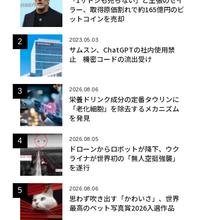
ラー、取得原価割れで約165億円のビ
ットコインを売却
2023.05.03
サムスン、ChatGPTの社内使用禁
止 機密コードの流出受け
2026.08.06
栄養ドリンク成分の定番タウリンに
「老化細胞」を除去するメカニズム
を発見
2026.08.05
ドローンからロボットが降下、ウク
ライナが世界初の「無人空挺強襲」
を遂行
2026.08.06
思わず吹き出す「かわいさ」、世界
最高のペット写真賞2026入選作品