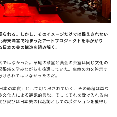
語られる。しかし、そのイメージだけでは捉えきれない
北野天満宮で始まったアートプロジェクトを手がかり
る日本の美の構造を読み解く。
式ではなかった。草庵の茶室と黄金の茶室は同じ文化の
緊張感を孕みながらも往還していた。生命の力を誇示す
分けられてはいなかったのだ。
「日本の本質」として切り出されていく。その過程は単な
や文化人による翻訳的言説、そしてそれを受け入れる内
侘び寂びは日本美の代名詞としてのポジションを獲得し