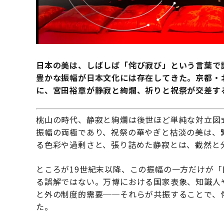
日本の美は、しばしば「侘び寂び」という言葉で
豊かな振幅が日本文化には存在してきた。京都・
に、宮田裕章が静寂と絢爛、祈りと祝祭が交差す
桃山の時代、静寂と絢爛は後世ほど単純な対立図
振幅の両極であり、祝祭の華やぎと枯淡の美は、
る色彩や過剰さと、張り詰めた静寂とは、截然と
ところが19世紀末以降、この振幅の一方だけが
る誤解ではない。万博における国家表象、知識人
と外の制度的需要──それらが共振することで、
た。