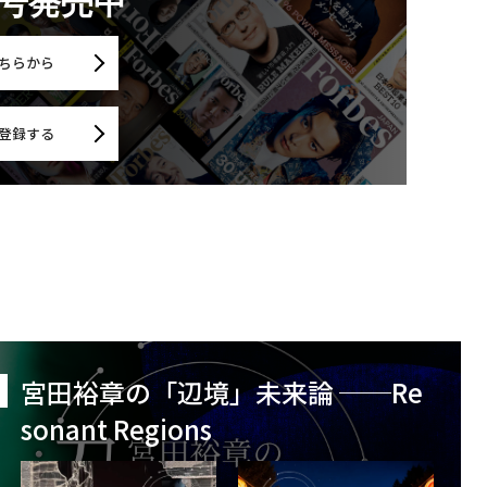
月号発売中
ちらから
登録する
宮田裕章の「辺境」未来論 ──Re
sonant Regions