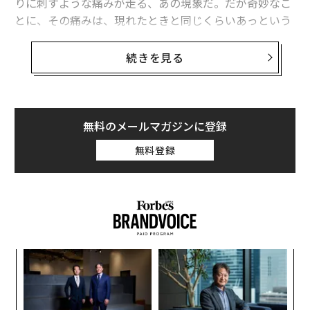
りに刺すような痛みが走る、あの現象だ。だが奇妙なこ
とに、その痛みは、現れたときと同じくらいあっという
まに消え去る。
続きを見る
すぐに消えるその性質ゆえに、ランダムに生じる生理作
用の気まぐれのように思えるかもしれないが、この頭痛
は実際のところ、進化と神経科学によって形作られてき
た、独特かつ複雑な生物学的メカニズムだ。
無料のメールマガジンに登録
無料登録
神経科学者の研究によりこの現象は、もとをたどれば、
特定の神経回路と血管反応に行きつくことがわかってい
る。以下では、生物学研究をもとに、アイスクリーム頭
痛の一時的な痛みの裏にあるプロセスを解説しよう。
果を
エ
EN
設オ
明
が
“
が
シ