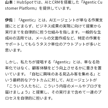
山本
：HubSpotでは、AIとCRMを搭載した『Agentic Cu
stomer Platform』を提供しています。
伊佐
：「Agentic」とは、AIエージェントが単なる作業支
援にとどまらず、ビジネス成果の実現に向けて提案から
実行までを自律的に担う仕組みを指します。一般的な生
成AIの活用では、メールの文面作成など、特定の作業を
サポートしてもらうタスク単位のアウトプットが多いと
思います。
しかし、私たちが提唱する「Agentic」とは、単なる効
率化ではなく、顧客体験をどう向上させるかに重きを置
いています。「自社に興味のある見込み客を集める」と
いう最終的なアウトカムに対して、AIエージェントが
「こういう人たちに、こういう内容のメールやブログを
届けましょう」と提案し、その実行まで含めて一連のプ
ロセスを自律的に担います。