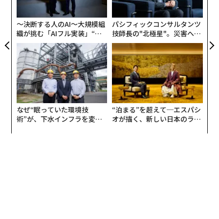
グ
〜決断する人のAI〜大規模組
パシフィックコンサルタンツ
織が挑む「AIフル実装」“使
技師長の"北極星"。災害への
う”企業から“動く”企業へ【N
無力感を乗り越え見つけた、
TTドコモビジネス×PwC】
防災一筋20年の答え
なぜ“眠っていた環境技
“泊まる”を超えて─エスパシ
術”が、下水インフラを変え
オが描く、新しい日本のラグ
たのか──産総研×月島JFE
ジュアリー（中編）
アクアソリューションの10年