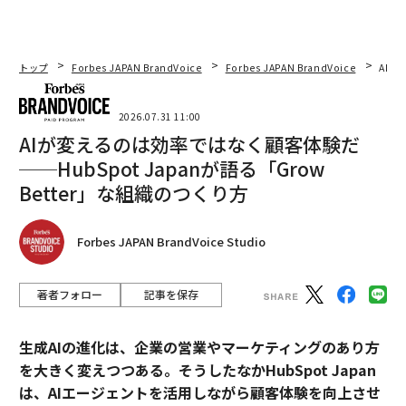
トップ
Forbes JAPAN BrandVoice
Forbes JAPAN BrandVoice
AIが
2026.07.31 11:00
AIが変えるのは効率ではなく顧客体験だ
──HubSpot Japanが語る「Grow
Better」な組織のつくり方
Forbes JAPAN BrandVoice Studio
著者フォロー
記事を保存
生成AIの進化は、企業の営業やマーケティングのあり方
を大きく変えつつある。そうしたなかHubSpot Japan
は、AIエージェントを活用しながら顧客体験を向上させ