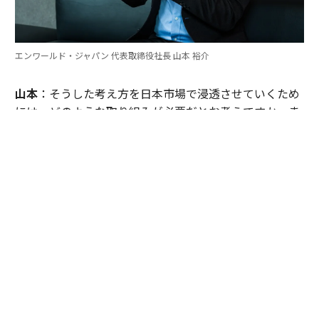
エンワールド・ジャパン 代表取締役社長 山本 裕介
山本
：そうした考え方を日本市場で浸透させていくため
には、どのような取り組みが必要だとお考えですか。ま
たグローバル本社と日本市場の間で「橋渡し役」を務め
るなかで感じることも聞かせてください。
伊佐
：日本企業がどうすれば「顧客の成功」を起点にGr
ow Betterできるか──それを今でも考え続けていま
す。環境が変わればGrow Betterの実現の仕方も変わる
し、必要なツールも変わる。「どうするべきなんだろ
う」と問い続けることが大切だと思っていて、それが私
をここに留めている理由です。
外資系企業でよくあるのは、本社側がグローバルで成功