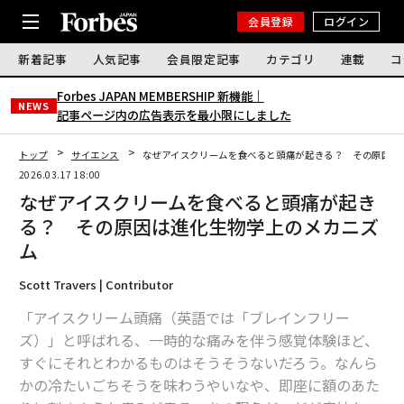
会員登録
ログイン
新着記事
人気記事
会員限定記事
カテゴリ
連載
コ
Forbes JAPAN MEMBERSHIP 新機能｜
NEWS
記事ページ内の広告表示を最小限にしました
トップ
サイエンス
なぜアイスクリームを食べると頭痛が起きる？ その原因は
2026.03.17 18:00
なぜアイスクリームを食べると頭痛が起き
る？ その原因は進化生物学上のメカニズ
ム
Scott Travers | Contributor
「アイスクリーム頭痛（英語では「ブレインフリー
ズ）」と呼ばれる、一時的な痛みを伴う感覚体験ほど、
すぐにそれとわかるものはそうそうないだろう。なんら
かの冷たいごちそうを味わうやいなや、即座に額のあた