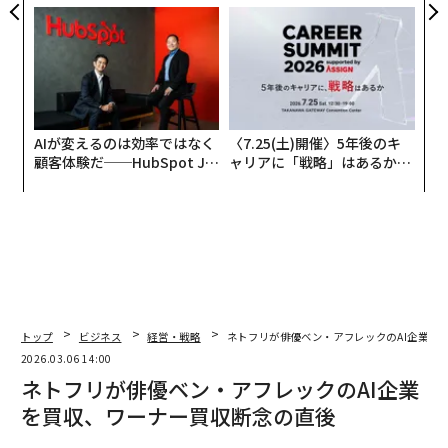
た「DISCOVER」の哲学
モークレスな未来
AIが変えるのは効率ではなく
〈7.25(土)開催〉5年後のキ
顧客体験だ──HubSpot Ja
ャリアに「戦略」はあるか。
panが語る「Grow Better」
トップエグゼクティブのキャ
な組織のつくり方
リアに触れる1日│CAREER S
UMMIT 2026
トップ
ビジネス
経営・戦略
ネトフリが俳優ベン・アフレックのAI企業を
2026.03.06 14:00
ネトフリが俳優ベン・アフレックのAI企業
を買収、ワーナー買収断念の直後