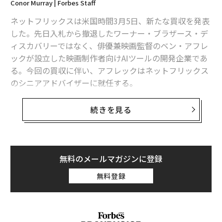
Conor Murray | Forbes Staff
ネットフリックスは米国時間3月5日、新たな買収を発表
した。先日入札から撤退したワーナー・ブラザース・デ
ィスカバリーではなく、俳優兼映画監督のベン・アフレ
ックが設立した映画制作者向けAIツールの開発企業であ
る。今回の買収に伴い、アフレックはネットフリックス
のシニアアドバイザーに就任する。
今回ネットフリックスが
買収した
のはインターポジティ
続きを見る
ブ（InterPositive）という名のテクノロジー企業だ。ア
フレックによれば、同社は「人間の創造性とそれを支え
る人々の力を守る」ための映画制作AIツールを開発する
ために設立された。
無料のメールマガジンに登録
無料登録
インターポジティブのAIモデルは、制作中の映画のショ
ットを読み込ませることで、そのプロジェクトの視覚的
スタイルやトーンを学習する。学習後は、照明やカラー
リング、視覚効果（VFX）の調整のほか、欠落したショ