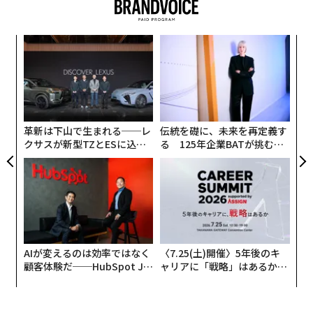
ットの補完や背景要素の修正などに活用できる。
スパ
な
のラ
術
た
エ
ア
チ
ェ
革新は下山で生まれる──レ
伝統を礎に、未来を再定義す
クサスが新型TZとESに込め
る 125年企業BATが挑むス
た「DISCOVER」の哲学
モークレスな未来
AIが変えるのは効率ではなく
〈7.25(土)開催〉5年後のキ
顧客体験だ──HubSpot Ja
ャリアに「戦略」はあるか。
panが語る「Grow Better」
トップエグゼクティブのキャ
な組織のつくり方
リアに触れる1日│CAREER S
UMMIT 2026