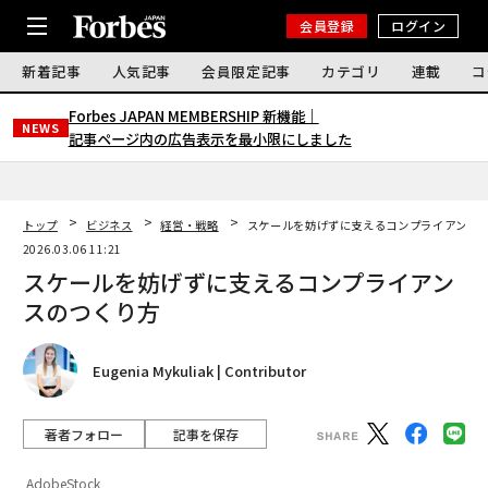
会員登録
ログイン
新着記事
人気記事
会員限定記事
カテゴリ
連載
コ
Forbes JAPAN MEMBERSHIP 新機能｜
NEWS
記事ページ内の広告表示を最小限にしました
トップ
ビジネス
経営・戦略
スケールを妨げずに支えるコンプライアンス
2026.03.06 11:21
スケールを妨げずに支えるコンプライアン
スのつくり方
Eugenia Mykuliak | Contributor
著者フォロー
記事を保存
AdobeStock