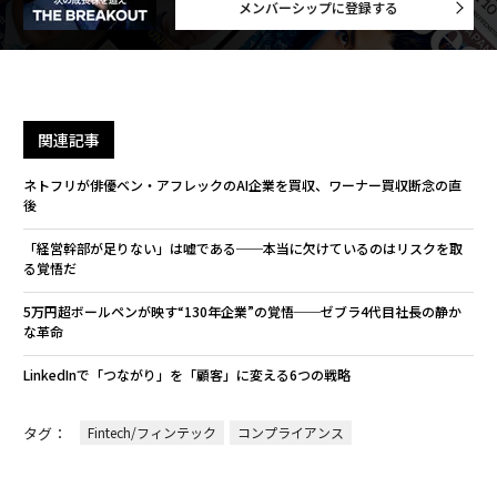
メンバーシップに登録する
関連記事
ネトフリが俳優ベン・アフレックのAI企業を買収、ワーナー買収断念の直
後
「経営幹部が足りない」は嘘である──本当に欠けているのはリスクを取
る覚悟だ
5万円超ボールペンが映す“130年企業”の覚悟──ゼブラ4代目社長の静か
な革命
LinkedInで「つながり」を「顧客」に変える6つの戦略
タグ：
Fintech/フィンテック
コンプライアンス