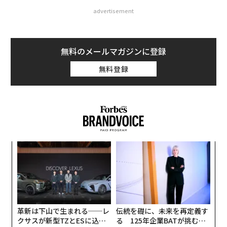
advertisement
無料のメールマガジンに登録
無料登録
スパ
な
のラ
術
た
エ
ア
チ
ェ
革新は下山で生まれる──レ
伝統を礎に、未来を再定義す
クサスが新型TZとESに込め
る 125年企業BATが挑むス