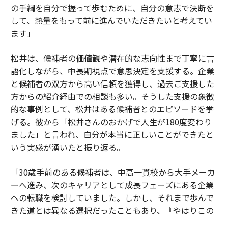
の手綱を自分で握って歩むために、自分の意志で決断を
して、熱量をもって前に進んでいただきたいと考えてい
ます」
松井は、候補者の価値観や潜在的な志向性まで丁寧に言
語化しながら、中長期視点で意思決定を支援する。企業
と候補者の双方から高い信頼を獲得し、過去ご支援した
方からの紹介経由での相談も多い。そうした支援の象徴
的な事例として、松井はある候補者とのエピソードを挙
げる。彼から「松井さんのおかげで人生が180度変わり
ました」と言われ、自分が本当に正しいことができたと
いう実感が湧いたと振り返る。
「30歳手前のある候補者は、中高一貫校から大手メーカ
ーへ進み、次のキャリアとして成長フェーズにある企業
への転職を検討していました。しかし、それまで歩んで
きた道とは異なる選択だったこともあり、『やはりこの
ままでいいのではないか』と何度も迷われていました。