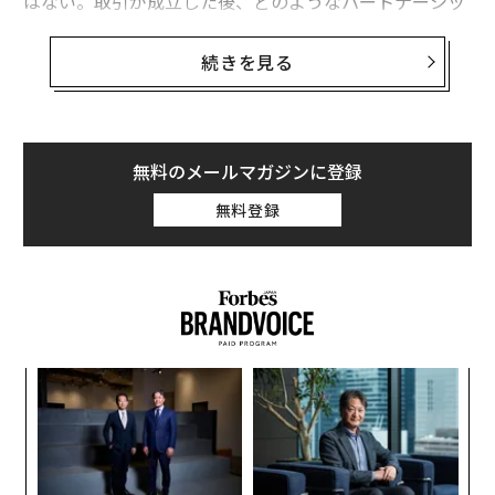
はない。取引が成立した後、どのようなパートナーシッ
プになるのかという、より根源的な問いを創業者が発す
るケースが増えている。
続きを見る
この変化により、主として取引志向のプラットフォーム
と、真に創業者中心のプラットフォームとの区別が、よ
り明確になった。ブランディングの問題ではなく、運営
無料のメールマガジンに登録
哲学の問題としてである。
無料登録
創業者中心は「創業者依存」を意味しない
創業者中心のプラットフォームとは、すべてを以前のま
まに保つプラットフォームではない。
築き上げてきたものを尊重することと、それを固定化し
果を
エ
てしまうことの違いを理解しているプラットフォームで
EN
設オ
明
が
ある。目標は、継続性に進化を伴わせることだ。
“
が
シ
創業者中心のオーナーシップは、創業者が事業をさらに
グ