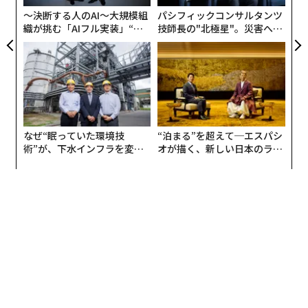
成長させたいという野心を支えつつ、単一の個人への不
〜決断する人のAI〜大規模組
パシフィックコンサルタンツ
要な依存を段階的に減らしていく。企業は静止するので
織が挑む「AIフル実装」“使
技師長の"北極星"。災害への
う”企業から“動く”企業へ【N
無力感を乗り越え見つけた、
はなく、より強くなる。
TTドコモビジネス×PwC】
防災一筋20年の答え
オーナーシップより先にパートナーシップ
創業者中心のプラットフォームは、買収を取引の終着点
ではなく、パートナーシップの始まりとして捉える傾向
がある。
なぜ“眠っていた環境技
“泊まる”を超えて─エスパシ
術”が、下水インフラを変え
オが描く、新しい日本のラグ
たのか──産総研×月島JFE
ジュアリー（中編）
それは早い段階から表れる。対話の焦点は、条件の仕組
アクアソリューションの10年
みよりも先に、共有する目標、将来の役割、長期的な方
向性に置かれる。関係性は、支配ではなく協働を軸に設
計される。
創業者にとって、これは重要だ。会社の売却は、純粋に
資金面の判断であることは稀である。次の章を誰ととも
に形づくるのかという決断でもある。