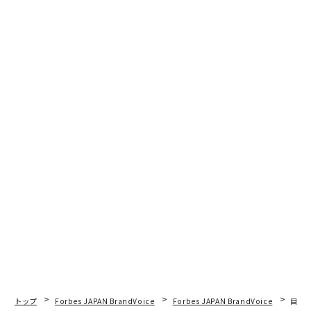
advertisement
トップ
Forbes JAPAN BrandVoice
Forbes JAPAN BrandVoice
目先