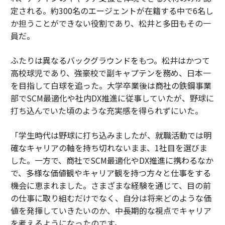
定される。約300名のエージェントが在籍する中で6名し
か担うことができない役割であり、松井と多田もその一
員だ。
ふたりは異なるバックグラウンドをもつ。松井はかつて
高校球児であり、強豪校で副キャプテンを務め、日本一
を目指して白球を追った。大学卒業後は商社の鉄鋼事業
部でSCM最適化や社内DX推進に従事していたが、野球に
打ち込んでいた頃のような充実感を得られずにいた。
「学生時代は野球に打ち込みましたが、就職活動では明
確なキャリアの軸を持ち切れないまま、1社目を選びま
した。一方で、商社でSCM最適化やDX推進に携わるなか
で、多様な価値観やキャリア観を持つ方々と仕事をする
機会に恵まれました。さまざまな経験を通じて、目の前
の仕事に取り組むだけでなく、自分は将来どのような価
値を発揮していきたいのか、中長期的な視点でキャリア
を考えるようになったのです。