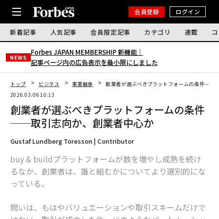
会員登録
ログイン
新着記事
人気記事
会員限定記事
カテゴリ
連載
コ
Forbes JAPAN MEMBERSHIP 新機能｜
NEWS
記事ページ内の広告表示を最小限にしました
トップ
ビジネス
事業継承
創業者が選ぶべきプラットフォームの条件──
2026.03.06 10:13
創業者が選ぶべきプラットフォームの条件
──取引志向か、創業者中心か
Gustaf Lundberg Toresson | Contributor
buy & buildプラットフォームが数を増やし成熟を続け
るなか、創業者は、誰と組むかについてより選別的にな
っている。
問いは、もはやバリュエーションや取引スキームだけで