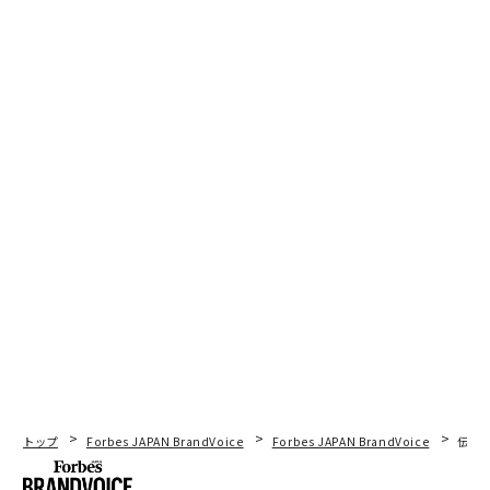
トップ
Forbes JAPAN BrandVoice
Forbes JAPAN BrandVoice
伝統