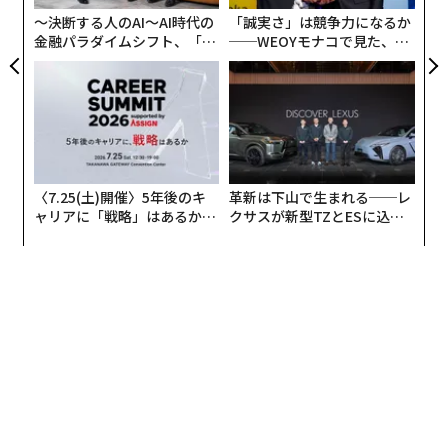
ア
〜決断する人のAI〜AI時代の
「誠実さ」は競争力になるか
金融パラダイムシフト、「超
──WEOYモナコで見た、く
個別化」の核心 【MUFG×ウ
ら寿司の経営哲学
ェルスナビ×PwC】
〈7.25(土)開催〉5年後のキ
革新は下山で生まれる──レ
ャリアに「戦略」はあるか。
クサスが新型TZとESに込め
トップエグゼクティブのキャ
た「DISCOVER」の哲学
リアに触れる1日│CAREER S
UMMIT 2026