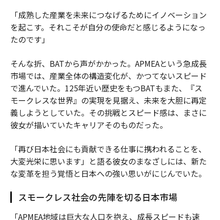
「成熟した産業を未来につなげるためにイノベーション
を起こす。それこそが自分の使命だと感じるようになっ
たのです」
そんな折、BATから声がかかった。APMEAという急成長
市場では、産業全体の構造変化が、かつてないスピード
で進んでいた。125年近い歴史をもつBATもまた、『ス
モークレスな世界』の実現を見据え、未来を大胆に再定
義しようとしていた。その挑戦とスピード感は、まさに
彼女が描いていたキャリアそのものだった。
「再び日本社会にも貢献できる仕事に携われることを、
大変光栄に思います」と語る彼女のまなざしには、新た
な変革を担う覚悟と日本への強い思いがにじんでいた。
スモークレス社会の先陣を切る日本市場
「APMEA地域は巨大な人口を抱え、成長スピードも速