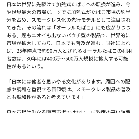
日本は世界に先駆けて加熱式たばこへの転換が進み、今
や世界最大の市場だ。すでに加熱式がたばこ市場の約半
分を占め、スモークレス化の先行モデルとして注目され
てきた。その流れは「オーラルたばこ」にも広がりつつ
ある。煙もニオイも出ないパウチ型の製品で、世界的に
市場が拡大しており、日本でも普及が進む。同社によれ
ば、25年時点で約90万人とされるオーラルたばこの利用
者数は、30年には400万～500万人規模に拡大する可能
性があるという。
「日本には他者を思いやる文化があります。周囲への配
慮や調和を重視する価値観は、スモークレス製品の普及
とも親和性があると考えています」
日本市場は単なる販売市場ではない。成熟度の高い消費
者の期待水準が企業に絶え間ない進化を促している。細
部へのこだわりや品質への妥協のない姿勢が、新しい製
品やサービスを磨き上げる場となっている。そこで培わ