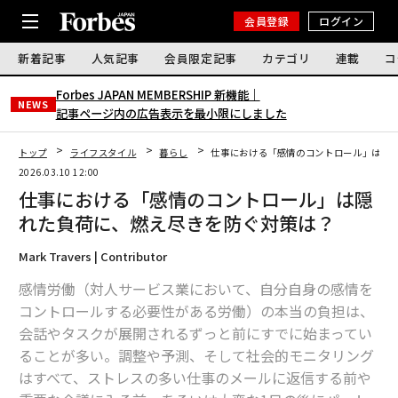
会員登録
ログイン
新着記事
人気記事
会員限定記事
カテゴリ
連載
コ
Forbes JAPAN MEMBERSHIP 新機能｜
NEWS
記事ページ内の広告表示を最小限にしました
トップ
ライフスタイル
暮らし
仕事における「感情のコントロール」は隠
2026.03.10 12:00
仕事における「感情のコントロール」は隠
れた負荷に、燃え尽きを防ぐ対策は？
Mark Travers | Contributor
感情労働（対人サービス業において、自分自身の感情を
コントロールする必要性がある労働）の本当の負担は、
会話やタスクが展開されるずっと前にすでに始まってい
ることが多い。調整や予測、そして社会的モニタリング
はすべて、ストレスの多い仕事のメールに返信する前や