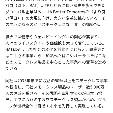
バコ（以下、BAT）。煙とともに長い歴史を歩んできた
グローバル企業は今、「A Better Tomorrow™（より良
い明日）」の実現に向け、大きな変革に挑んでいる。そ
の中心にあるのが「スモークレスな世界」の構築だ。
世界では健康やウェルビーイングへの関心が高まり、
人々のライフスタイルや価値観も大きく変化している。
BATはそうした社会の変化を前向きにとらえ、紙巻きた
ばこ中心の事業から、加熱式たばこやオーラルたばこな
どのスモークレス製品を中心とした事業への変革を進め
ている。
同社は2035年までに収益の50％以上をスモークレス事業
へ転換し、同社スモークレス製品のユーザー数5,000万
人の達成を掲げる。その戦略を牽引するのが日本市場
だ。すでに収益の半数をスモークレス製品が占め、グル
ープが世界全体で目指す未来を先行して実現している。