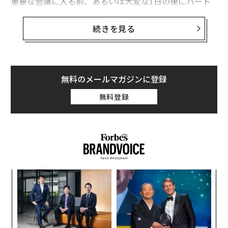
重要な会議に入る前、あるいは大変な1日の後にパート
ナーにあいさつする前から心に重くのしかかっている。
続きを見る
実際、多くの人は「その時」が訪れる前に、すでに少な
くとも1回は感情的な労働を行っている。相手の口調を
評価し、自分の表情を調整している。また、相手の反応
を予測し、先んじて自分の接し方を和らげ、これから起
無料のメールマガジンに登録
こるであろう状況に合わせて自分のエネルギーを調整し
無料登録
ている。この目に見えない努力こそが、心理学者が感情
労働と呼ぶものだ。そしてその大半はひと言目を発する
前に起こっている。
感情労働という言葉は、社会学者アーリー・ホックシー
ルドが職業上の期待に沿うために気持ちや感情表現を管
ィン
“
理するプロセスを説明しようと最初に用いた。その後、
ズが
シ
心理学者たちはこの概念を広げ、職場だけでなく人間関
ムの
グ
なく
な
係にも適用するようになった。
Ja
術
er」
た