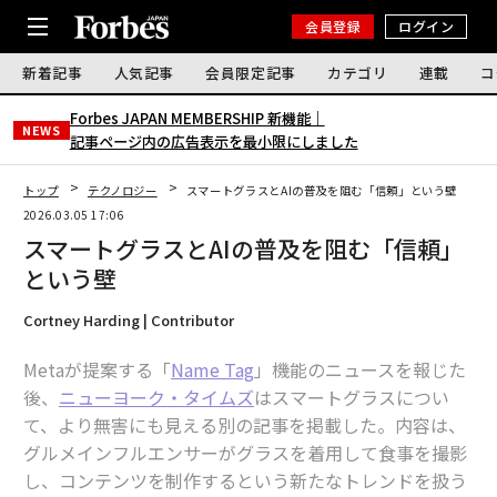
会員登録
ログイン
新着記事
人気記事
会員限定記事
カテゴリ
連載
コ
Forbes JAPAN MEMBERSHIP 新機能｜
NEWS
記事ページ内の広告表示を最小限にしました
トップ
テクノロジー
スマートグラスとAIの普及を阻む「信頼」という壁
2026.03.05 17:06
スマートグラスとAIの普及を阻む「信頼」
という壁
Cortney Harding | Contributor
Metaが提案する「
Name Tag
」機能のニュースを報じた
後、
ニューヨーク・タイムズ
はスマートグラスについ
て、より無害にも見える別の記事を掲載した。内容は、
グルメインフルエンサーがグラスを着用して食事を撮影
し、コンテンツを制作するという新たなトレンドを扱う