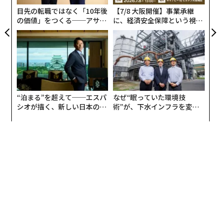
局面に沈み込んでいる。その信頼欠如が、いまやプラッ
目先の転職ではなく「10年後
【7/8 大阪開催】事業承継
トフォームやデバイスとの関係へと波及し始めた。企業
の価値」をつくる──アサイ
に、経済安全保障という視点
側が信頼回復に取り組まなければ、状況はあっという間
ンの長期伴走型支援とは
が加わるとき──経営者が問
われる新たな判断軸
に悪化しかねない。
「元CEOでテック企業の創業者として、私は不完全な情
報のもとで意思決定をすることにキャリアを費やしてき
ました。だから不確実性は怖くありませんでした」と語
“泊まる”を超えて──エスパ
なぜ“眠っていた環境技
るのは、未来学者でAIの基調講演者でもある
シオが描く、新しい日本のラ
術”が、下水インフラを変え
アナト・バロン
だ。「怖かったのは、自分の判断がどこ
グジュアリー（前編）
たのか──産総研×月島JFE
アクアソリューションの10年
で終わり、機械の確信がどこから始まるのか、常に見分
けられるとは限らないと気づいたことでした。LLMと毎
日向き合う数カ月の間に、確実そうで、説得力があり、
洗練された口ぶりのシステムに囲まれていることに気づ
きました。しかも、しばしば間違っている。不安を覚え
たのは、AIが私を置き換えると思ったからではなく、
『放棄』でした。自分より賢そうに聞こえる答えが返っ
てくると、機械と議論するのをやめてしまう、あの静か