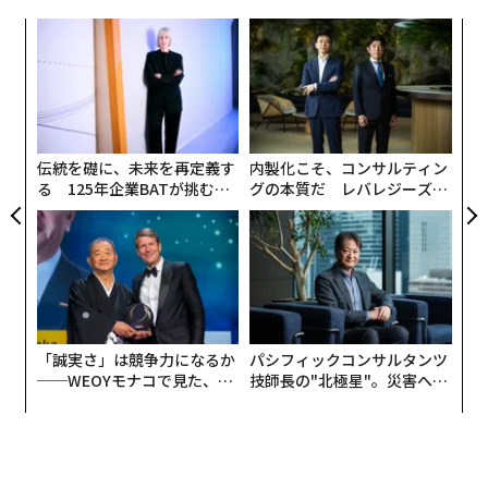
規模に展開されているAIモデルとあわせて詳しく見てい
「信頼せよ、しかし検証せよ」というレーガン流の考え
A
こう。
方は、復活の機運にある。
顧客
pa
「Chromeのアップデートは、そのたびにWeb
もう1つの解決策は、多くの場合、スマートグラスをい
〜
な
織
を安全にしている」
つ・どのようにコンテンツ制作に使っているのかを、
う
人々が透明性をもって示すことである。録画ライトをよ
T
私は以前から、どんなコードベースであれ、そこで見つ
伝統を礎に、未来を再定義す
内製化こそ、コンサルティン
り明るくする、許可を求めることを徹底する、1対1で相
かり、そして何より修正される脆弱性が多いことは、弱
る 125年企業BATが挑むス
グの本質だ レバレジーズが
手を録画する場合は開示する――といった行動はベストプラ
モークレスな未来
実践する、次世代ファームの
さではなく強さのしるしだと論じてきた。それがもっと
クティスだ。おそらく法制化は難しいが、公共キャンペ
全貌
もはっきり表れているのがGoogle Chrome、より正確に
ーンを通じて規範として定着させることはできるだろ
言えば、世界でもっとも使われているこのWebブラウザ
う。「インターネットの彼氏」ことハドソン・ウィリア
を支えるChromiumのコードベースだろう。
ムズは最近のパーティーで、この点についての
ベストプラクティスを実演
した。スマートフォンで写真
たとえば直近のChromeセキュリティ更新は370件の脆弱
「誠実さ」は競争力になるか
パシフィックコンサルタンツ
を撮るときに友人へひと言伝えるのと同様に、グラスを
性に対処し、そのすべてを、攻撃者による実際の悪用が
──WEOYモナコで見た、く
技師長の"北極星"。災害への
使うことも伝えるのが当たり前になるべきだ。
確認される前に修正している。これは良いことだ。すで
ら寿司の経営哲学
無力感を乗り越え見つけた、
防災一筋20年の答え
に報じたとおり、こうした欠陥を、脅威をもたらす側よ
バロンの「Human + AI Equation（人間＋AIの方程
り先にグーグルが把握するほうがはるかに良く、悪用さ
式）」フレームワークは、明確な決定権の割り当てを主
れる前に、できるだけ早くすべてに修正を行き渡らせる