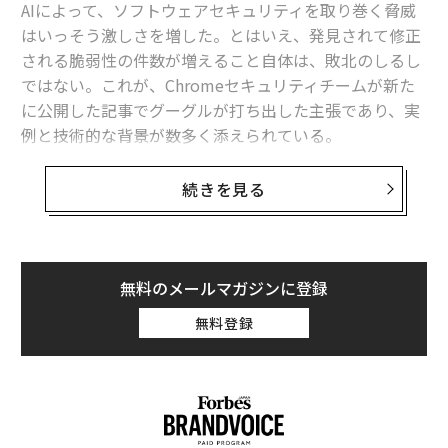
AIによって、ソフトウェアセキュリティを取り巻く脅威
ットの配管のような基盤になっていく。そしてそれこそ
はいっそう激しさを増した。とはいえ、発見されて修正
が、スマートグラスの価値を大きく押し上げ得る要素で
される脆弱性の件数が増えること自体は、敗北のしるし
もある。好ましい未来像はこうだ。リアルタイムで文脈
ではない。これが、Chromeセキュリティチームが新た
に即した情報が、あなたの眼前に直接届けられる。うま
に公開した記事でグーグルが打ち出した主張であり、実
くいけば革命的だろう。だが、すでに信頼が低い時代
例と技術的な背景が数多く添えられている。
に、人々はその一歩を踏み出すだろうか。
ただ、この記事が出たのは、OpenAIとHugging Face（A
「信頼を得るには、入力とガードレールを監視する、名
続きを見る
Iモデルを公開・共有するための世界的なプラットフォー
前のある人間の責任者が必要です」とバロンは言う。
ム）のセキュリティ事案の直後だった。
「AIが介在していても、重要な意思決定には必ず人間の
オーナーが必要なのです」
制御を外れたとされるAIが、何も知らない第三者企業に
無料のメールマガジンに登録
侵入しうることを具体的に示した一件である。そのた
では、信頼を修復し、これらの技術が長期的に私たちの
無料登録
め、セキュリティにおいてAIは味方なのか敵なのかとい
利益となるようにするには何ができるのか。第一歩は、
う議論が、ネット上で盛んに交わされている。もちろん
人間と同様にLLMも誤ると認めることだ。そのうえで、
実際には、そのどちらでもありうる。そこで、Chrome
可能な限り人間が誤りを発見し、修正する責任を負うワ
のセキュリティ更新はブラウザだけでなくWeb全体を安
ークフローを設計する必要がある。一次情報を常に確認
全にしている、というグーグルの主張を、その裏側で大
する習慣は、AIが広く普及する以前から有益だった。