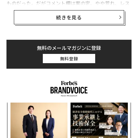
ものだった。だがコメント欄は案の定、やや荒れ、レス
トランにグラスを禁止するよう求める声や、着用者への
続きを見る
暴力を示唆する脅しまで飛び出した。同じ店からスマー
トフォンや防犯カメラも禁止すべきだと示唆するコメン
トは、驚くほど少なかった。
無料のメールマガジンに登録
同じ週、筆者はこれまで何とか避けてきた初歩的なミス
を個人的に犯した。LLM（大規模言語モデル）が提示し
無料登録
た情報を、再確認せず事実として信じてしまったのだ。
LinkedInの投稿を作成しており、手早くデータが必要だ
ったところ、LLMが古い情報を返してきた。結果として
大ごとにはならなかったが、コメントで指摘され、確か
に恥ずかしかった。以後は必ず再確認し、調査には別の
LLMも使うと誓った。
エ
設オ
一見、無関係に思えるこの2つの出来事は、より大きな
が
挑
が
何かを示している。そして新興技術の普及を左右しかね
よっ
ない問題でもある。私たちはすでに制度への信頼が低い
PA