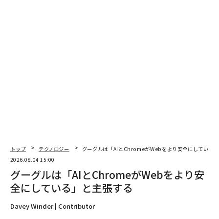
な瞬間です。私は出力を再確認する以上に、自分の直感
を再確認している自分に気づきました。私にとって、そ
れは赤信号の点滅でした。究極のリスクは置き換えでは
なく、責任の放棄なのです」
多くの人がLLMに情報を提示されると、ただ信じてしま
う理由の一部は、LLMがあまりにも自信満々に聞こえる
からだ。バロンはこれを「権威のドリフト（漂流）」と
呼ぶ。AIが権威を獲得したからではなく、確実性を投影
することで意思決定を形づくり始める瞬間のことだ。
「AIはあれほど自信に満ち、明瞭で、自分の答えを主張
トップ
テクノロジー
グーグルは「AIとChromeがWebをより安全にしている
してくるから、あなたは信じてしまう。信じなくなるま
2026.08.04 15:00
では」とバロンは言う。「だからこそ、非常に魅惑的な
グーグルは「AIとChromeがWebをより安
のです」
全にしている」と主張する
現在、多くのLLMはアプリ内に閉じているか、検索結果
Davey Winder | Contributor
の中で明示されている。しかし将来、LLMはインターネ