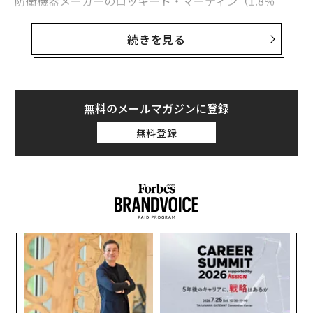
防衛機器メーカーのロッキード・マーティン（1.8％
安）、ノースロップ・グラマン（1.7％安）、L3ハリ
ス・テクノロジーズ（2.4％安）の各銘柄は、米国時間3
続きを見る
月3日の取引開始直後にそれぞれ下落した。3月2日には
それぞれ2.8％、6％、3.8％の上昇を記録していた。
パランティアの株価は、3月2日に5.8％の急騰したもの
無料のメールマガジンに登録
の、1.6％下落した。RTXの株価も3月3日は1.6％下落し
無料登録
た。前日に4.7％上昇していたもののマイナスに転じた形
だ。
るか
「
、く
左右
T
目
日
の
ン