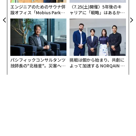
エンジニアのためのサウナ併
〈7.25(土)開催〉5年後のキ
設オフィス「Mobius Park」
ャリアに「戦略」はあるか。
がオープン──タマディック
トップエグゼクティブのキャ
が健康経営を徹底する理由
リアに触れる1日│CAREER S
UMMIT 2026
パシフィックコンサルタンツ
挑戦は個から始まり、共創に
技師長の"北極星"。災害への
よって加速する NORQAIN JA
無力感を乗り越え見つけた、
PAN 特別座談会
防災一筋20年の答え