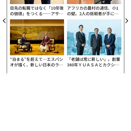
防
目先の転職ではなく「10年後
アフリカの農村の通信、小1
の価値」をつくる──アサイ
の壁。2人の挑戦者が手にし
ンの長期伴走型支援とは
た「次なる武器」
“泊まる”を超えて─エスパシ
「老舗は常に新しい」。創業
オが描く、新しい日本のラグ
360年ＹＵＡＳＡとカクシン
ジュアリー（中編）
CEO田尻望が語る、AIを超え
る人の価値
2026年9月号発売中