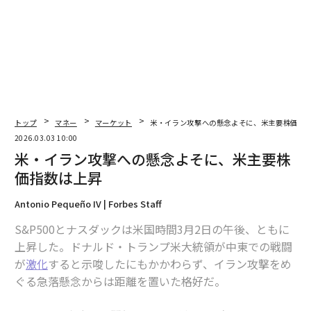
2026年9月号発売中
最新号の購入はこちらから
メンバーシップに登録する
トップ
マネー
マーケット
米・イラン攻撃への懸念よそに、米主要株価指
2026.03.03 10:00
米・イラン攻撃への懸念よそに、米主要株
価指数は上昇
関連記事
Antonio Pequeño IV | Forbes Staff
米・イラン戦争への懸念よそに、米主要株価指数は上昇
S&P500とナスダックは米国時間3月2日の午後、ともに
カタール、LNG生産を停止 世界の供給量が2割減しガス価格が急騰
上昇した。ドナルド・トランプ米大統領が中東での戦闘
が
激化
すると示唆したにもかかわらず、イラン攻撃をめ
原油・天然ガス先物が急騰、エネルギー関連株は上昇し旅行関連に打撃
ぐる急落懸念からは距離を置いた格好だ。
「従業員を半分削減」ジャック・ドーシーのブロック、株価は19％急騰で