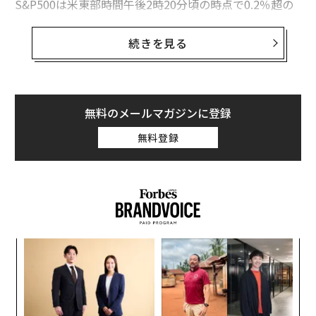
S&P500は米東部時間午後2時20分頃の時点で0.2％超の
反応
上昇となり、市場開始後に約0.8％下落した米国時間3月
ワーナー買収撤退のネットフリックス株が急騰、勝者のパラマウント株も
2日朝の低調なスタートから回復した。
続きを見る
上昇
米国時間3月2日の上昇率ではナスダックが主要指数をリ
ロッキード・マーティン
アメリカ
投資/投資家
イラン
ードし、0.5％超上昇した。一方、ダウ工業株30種平均
軍事
Palantir/パランティア・テクノロジーズ
タグ：
は0.1％未満の上昇にとどまった。
無料のメールマガジンに登録
資産運用/資産形成
米国株
ノースロップ・グラマン
防衛関連企業
無料登録
advertisement
ィン
「
ズが
左右
ムの
T
パ
日
技
無