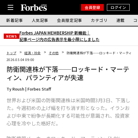
会員登録
ログイン
新着記事
人気記事
会員限定記事
カテゴリ
連載
コ
Forbes JAPAN MEMBERSHIP 新機能｜
NEWS
記事ページ内の広告表示を最小限にしました
トップ
経済・社会
その他
防衛関連株が下落──ロッキード・マーティン、
2026.03.04 09:00
防衛関連株が下落──ロッキード・マーテ
ィン、パランティアが失速
Ty Roush | Forbes Staff
世界および米国の防衛関連株は米国時間3月3日、下落し
た。今週初めの上げ幅を打ち消す形となった。イランお
よび中東で紛争が長期化する可能性が意識され、投資家
心理を冷やした格好だ。