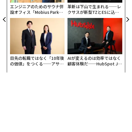
防
指標が測れるもの、測れないもの
エンジニアのためのサウナ併
革新は下山で生まれる──レ
設オフィス「Mobius Park」
クサスが新型TZとESに込め
がオープン──タマディック
た「DISCOVER」の哲学
指標は、ブランドの認知度に関する有益な示唆を与えて
が健康経営を徹底する理由
くれる。これらの数字を通じて、ブランドはどのコンテ
ンツが見られているのか、そしてオーディエンスがどう
反応しているのかを理解できる。パフォーマンス重視の
キャンペーンは、成功の度合いを判断するためにこれら
の数字に大きく依存している。
目先の転職ではなく「10年後
AIが変えるのは効率ではなく
の価値」をつくる──アサイ
顧客体験だ──HubSpot Ja
ンの長期伴走型支援とは
panが語る「Grow Better」
しかし、データは一定の期間内で取得されるため、指標
な組織のつくり方
はパズルの一片にすぎない。注目の獲得や初期のインパ
クトは測れるが、影響力は測れない。
単一の投稿が、特定のフォーマットに沿っている場合、
数千の「いいね」やコメントを集めることがある。たと
えば、強いフックを持つソーシャルメディア動画は、注
目を集める定型の方程式に従っているため、バイラル化
し得る。タイミングも重要だ。ピーク時間に投稿すれ