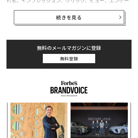
れる。インプレッション、クリック、ビュー、エンゲー
ジメント率といった指標が、ブランドのパフォーマンス
を測る主要な基準となりがちだ。グラフやチャートがそ
続きを見る
の日どう見えるかによって、数字は祝杯の理由にも、パ
ニックの引き金にもなる。
指標が重要であることに変わりはない。データに裏付け
無料のメールマガジンに登録
られた結果は、何がうまくいっていて何がうまくいって
無料登録
いないかを把握する上で有用だ。しかし、データを見る
ことが良い一方で、データに過度に固執することはPRに
おける大きな失策になりうる。指標が真実のすべてを語
ることはめったにない。多くの成功したブランドはデジ
タル空間を席巻していなくても、ロイヤルな顧客、メデ
ィア露出の機会、長期的な信用を引き寄せ続けている。
模組
〜
“使
金
ここでブランドが取るべきは、測れるものと測れないも
【N
個
ののバランスである。クリックか、カルチュラル・キャ
パ
C】
ェ
技
ピタル（文化的資本）か。
無