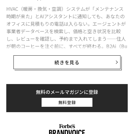
PRが目指すのは、短期の定量的な結果以上に長期性であ
HVAC（暖房・換気・空調）システムが「メンテナンス
る。その目的は、ブランドがどう理解され、どう信頼さ
時期が来た」とAIアシスタントに通知しても、あなたの
れ、どう記憶され、どうつながりを生むかを形づくるこ
オフィスに見積もりの電話は入らない。エージェントが
とにある。
事業者データベースを検索し、価格と空き状況を比較
し、レビューを確認し、予約まで入れてしまう——住人
（
forbes.com 原文
）
が朝のコーヒーを注ぐ前に、すべてが終わる。B2Ai（Bu
siness-to-AI）へようこそ。ここでは、最高の営業担当者
は人間ですらない。
続きを見る
2026年9月号発売中
B2Aiコマースは、サービス企業が顧客を獲得する方法を
根本から作り替えつつある。ChatGPTやClaude、Googl
最新号の購入はこちらから
eのGemini、AppleのSiriといったAIエージェントは、単
無料のメールマガジンに登録
なる検索アシスタントから自律的な購買エージェントへ
無料登録
と進化している。サービス事業者にとって、次の顧客は
メンバーシップに登録する
シリコンベースかもしれないということだ。
AIコマースの3つのフェーズ