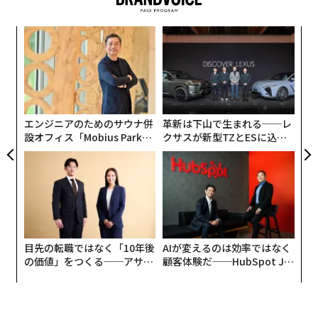
いま私たちは、AI主導のコマースが3つの明確なフェーズ
関連記事
を加速的に移行していくのを目の当たりにしている。各
模組
〜
フェーズで必要となる事業戦略は異なる。
“使
金
AIファーストの世界では、最高の営業担当者は自社の社員ではない
【N
個
パ
C】
ェ
フェーズ1は、まさにいま起きている。
消費者はAIチャッ
予算縮小時代のB2Cマーケティング：エージェンシーのプロが教える成長
技
のヒント
無
トボットを使ってサービスを調べ、選択肢を比較し、推
防
薦を得る。住宅所有者がChatGPTに「配管会社を選ぶ際
エンジニアのためのサウナ併
革新は下山で生まれる──レ
マーケティングの「常識」はどう変わったか──専門家が捨てた信念とそ
に何を見ればいい？」と尋ねると、AIは何千もの情報源
設オフィス「Mobius Park」
クサスが新型TZとESに込め
の理由
がオープン──タマディック
た「DISCOVER」の哲学
から情報を統合し、条件を満たす選択肢を提示する。あ
が健康経営を徹底する理由
マイクロチーム時代の幕開け──マーケティング採用はなぜ変わったのか
なたが競っているのは、Googleの検索結果1ページ目で
はなく、AIが生成した候補リストの中での「選ばれやす
高級ブランドの顧客離れが深刻化、ロイヤルティを再構築する3つの方法
さ」だ。
フェーズ2は急速に立ち上がっている。
タグ：
SNS/ソーシャルメディア
マーケティング
ブランディング
GoogleのUCP（ユニバーサル・コマース・プロトコル）
目先の転職ではなく「10年後
AIが変えるのは効率ではなく
などの類似の取り組みは、AIエージェントが取引全体を
の価値」をつくる──アサイ
顧客体験だ──HubSpot Ja
ンの長期伴走型支援とは
panが語る「Grow Better」
仲介するためのプロトコル層として構築されつつある。
な組織のつくり方
advertisement
ただし少なくとも当初は、実行前に人間の承認を待つと
見てよい。AmazonのAlexaはすでにこれを行っている。