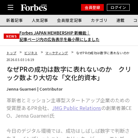
会員登録
ログイン
新着記事
人気記事
会員限定記事
カテゴリ
連載
コ
Forbes JAPAN MEMBERSHIP 新機能｜
NEWS
記事ページ内の広告表示を最小限にしました
トップ
ビジネス
マーケティング
なぜPRの成功は数字に表れないのか ク
2026.03.03 16:19
なぜPRの成功は数字に表れないのか クリ
ック数より大切な「文化的資本」
Jenna Guarneri | Contributor
革新者とミッション主導型スタートアップ企業のための
受賞歴あるPR会社、
JMG Public Relations
の創業者兼CE
O、Jenna Guarneri氏
今日のデジタル環境では、成功はしばしば数字で判断さ