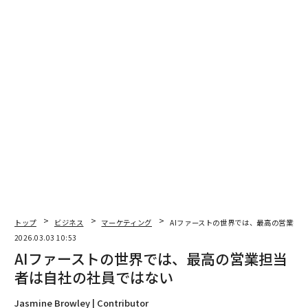
思決定に対するオーディエンスの反応を評価することに
ある。意思決定が指標に左右されるブランドは、バイラ
ル性のためにコンテンツを作るという罠に陥りがちで、
その過程でコアのアイデンティティを失ってしまう。こ
れは時間の経過とともに、オーディエンスの疲弊や信頼
の喪失を招きうる。
指標から意味へと移行するブランドは、優先順位を理解
している。指標に対する見方を早く切り替えるほど、ブ
ランドはより良く受け止められる。
信頼性をクリックさせる
トップ
ビジネス
マーケティング
AIファーストの世界では、最高の営業担
「いいね」やリアクションなどのパフォーマンス指標は
2026.03.03 10:53
上下する。プラットフォーム自体にも盛衰がある。しか
AIファーストの世界では、最高の営業担当
し、評判と信頼性の根は深く、パブリック・リレーショ
者は自社の社員ではない
ンズの仕事はそこを中心に据えている。
Jasmine Browley | Contributor