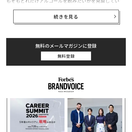
もそもどれだけアルコールを飲みたいかを見直してい
る。
続きを見る
それにもかかわらず、躊躇なく高級ワインを購入したい
と考え、その余裕がある人々にとって、そのワインがど
のように栽培されているかに無関心でいることは、ます
ます時代遅れに感じられる。ラグジュアリーに関して、
無料のメールマガジンに登録
評価基準は変化した。ボトル価格はステータスの一要素
無料登録
を示すかもしれないが、透明性と持続可能性が、今や高
級ワインを定義する中心的要素となっている。
フランスのモンペリエ市で開催される国際見本市、ミレ
ジム・ビオは、1500以上の職人生産者を一堂に集め、ま
さにそうした価値観を求めるバイヤーに彼らを紹介して
“
いる。認証オーガニック農法は、出展者の参加要件であ
シ
る。
グ
目
の
これは、オーガニック生産に焦点を当てたワイン専門家
ン