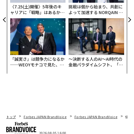
向けの世界有数の市場であり、シードル、ビール、スピ
〈7.25(土)開催〉5年後のキ
挑戦は個から始まり、共創に
リッツにとっても重要な役割を果たしている。1月下旬
ャリアに「戦略」はあるか。
よって加速する NORQAIN JA
の3日間で、9000人近いフランス国内外の来場者が会場
トップエグゼクティブのキャ
PAN 特別座談会
を訪れ、全員が目の肥えた飲み手の心に響くストーリー
リアに触れる1日│CAREER S
UMMIT 2026
と倫理観を持つ職人生産者を探していた。
ミレジム・ビオ委員会の委員長であるジャン・ファーブ
ル氏は、「新世代はストーリーを必要としている。彼ら
「誠実さ」は競争力になるか
〜決断する人のAI〜AI時代の
は自分が何を飲んでいるのかを理解したいのだ。これは
──WEOYモナコで見た、く
金融パラダイムシフト、「超
私たちと次世代のオーガニック生産者にとって本当に有
ら寿司の経営哲学
個別化」の核心 【MUFG×ウ
利である。なぜなら、私たちには隠すべきことが全くな
ェルスナビ×PwC】
いからだ」と述べている。
南フランスは依然として見本市の自然な拠点であるが、
その範囲ははるかに広い。生産者はフランス全土から、
ロワールからアルザス、ローヌから大西洋岸まで集ま
トップ
Forbes JAPAN BrandVoice
Forbes JAPAN BrandVoice
伝統
り、スペイン、イタリア、ドイツ、オーストリアからも
多数参加している。彼らは合わせて数百のアペラシオン
2026.08.05 16:00