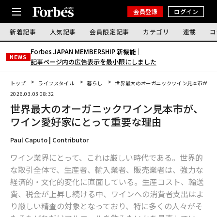
会員登録
ログイン
新着記事
人気記事
会員限定記事
カテゴリ
連載
コ
Forbes JAPAN MEMBERSHIP 新機能｜
NEWS
記事ページ内の広告表示を最小限にしました
トップ
ライフスタイル
暮らし
世界最大のオーガニックワイン見本市が、
2026.03.03 08:32
世界最大のオーガニックワイン見本市が、
ワイン愛好家にとって重要な理由
Paul Caputo | Contributor
ワイン業界にとって、これは厳しい時代である。世界的
な取引全体で、生産者、輸入業者、販売業者は、強力な
経済的・文化的変化に直面している。生産コスト、輸送
費、税金が上昇し続ける中、ワインへの消費者支出はよ
り厳しい精査の対象となっており、特に多くの人々がそ