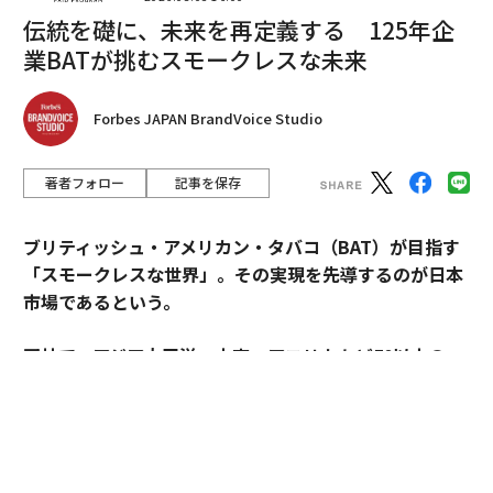
を代表しており、新たな発見の素晴らしい機会を提供し
伝統を礎に、未来を再定義する 125年企
ている。
業BATが挑むスモークレスな未来
アンドレア・コスタ氏は、参加するためにイタリアのピ
エモンテから訪れた。彼のワイナリーは、ブラケット・
Forbes JAPAN BrandVoice Studio
ダックイやモスカート・ビアンコなどの芳香品種と、ス
テヴィの希少な甘口ワインを専門としている。この見本
著者フォロー
記事を保存
市は彼にとって重要な場所であり、「私たちのような小
規模生産者にとって、この見本市は不可欠だ」と述べて
ブリティッシュ・アメリカン・タバコ（BAT）が目指す
いる。「ここのバイヤーはすでにオーガニック農法を理
「スモークレスな世界」。その実現を先導するのが日本
解しており、量ではなく、アイデンティティを持つワイ
市場であるという。
ンを探している」
同社で、アジア太平洋・中東・アフリカなど50以上の
一貫した価値観を超えて、この見本市の成功は、独立系
国・地域を擁するAPMEA地域のディレクターを務めるパ
ワインメーカーへの焦点にある。予算とマージンは重要
スカル・ムルメステールに戦略を聞いた。
である。多くの人にとって、ワイン・パリやプロヴァイ
ンのような巨大な展示会は、高額な出費となっており、
特に資金力のある国際ブランドと露出を競う際、これら
来年125周年を迎えるブリティッシュ・アメリカン・タ