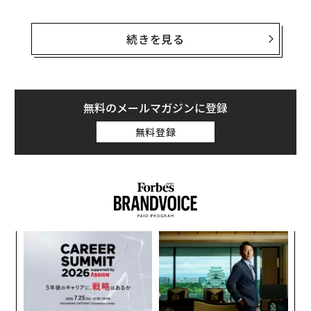
限定的な運航再開が米国時間3月2日に見込まれている
が、全面再開はまだ見通せない。富裕層の旅行者はドバ
続きを見る
イから脱出しようとオマーンやサウジアラビアの空港へ
向かっている。
プライベートジェット仲介のJetVIP（ジェットビップ）
無料のメールマガジンに登録
の広報担当アルタイ・クラによると、プライベートジェ
無料登録
ット需要が高まっている一方で、中東での運航を引き受
ける事業者の数は急減しているという。
るか
挑
、く
よっ
PA
目
の
ン