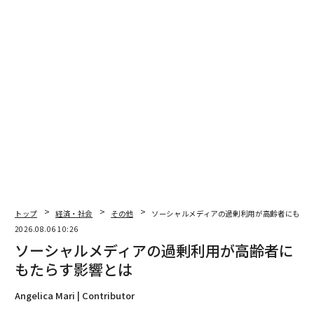
2026年9月号発売中
最新号の購入はこちらから
メンバーシップに登録する
イスラエル
ドバイ
紛争/戦争
アメリカ
飛行機
タグ：
イラン
サウジアラビア
空港
プライベートジェット
アラブ首長国連邦/UAE
軍事
オマーン
富裕層
トップ
経済・社会
その他
ソーシャルメディアの過剰利用が高齢者にもた
2026.08.06 10:26
ソーシャルメディアの過剰利用が高齢者に
もたらす影響とは
advertisement
Angelica Mari | Contributor