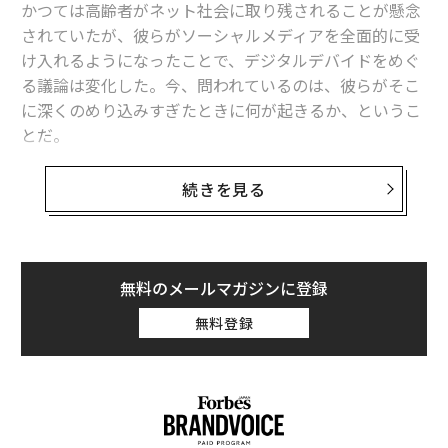
かつては高齢者がネット社会に取り残されることが懸念
されていたが、彼らがソーシャルメディアを全面的に受
け入れるようになったことで、デジタルデバイドをめぐ
る議論は変化した。今、問われているのは、彼らがそこ
に深くのめり込みすぎたときに何が起きるか、というこ
とだ。
現在、高齢者は世界的にソーシャルメディアにおいて最
続きを見る
も急速に成長しているデモグラフィック（属性）の一つ
である。米国では50歳以上の利用率が急上昇しており、
AARPのデータによると、その90％がこうしたプラット
フォームを利用しており、高齢者のほぼ半数がFaceboo
無料のメールマガジンに登録
kやYouTubeなどのプラットフォームで毎日1時間以上を
無料登録
過ごしている。
同様のパターンは他の国でも見られる。インターネット
接続率が非常に高いブラジルでは、ブラジル地理統計院
（IBGE）のデータによると、60歳以上のソーシャルメデ