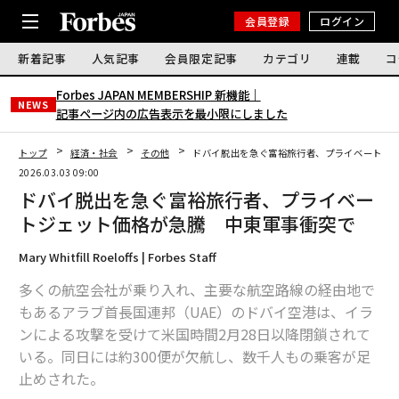
会員登録
ログイン
新着記事
人気記事
会員限定記事
カテゴリ
連載
コ
Forbes JAPAN MEMBERSHIP 新機能｜
NEWS
記事ページ内の広告表示を最小限にしました
トップ
経済・社会
その他
ドバイ脱出を急ぐ富裕旅行者、プライベートジ
2026.03.03 09:00
ドバイ脱出を急ぐ富裕旅行者、プライベー
トジェット価格が急騰 中東軍事衝突で
Mary Whitfill Roeloffs | Forbes Staff
多くの航空会社が乗り入れ、主要な航空路線の経由地で
もあるアラブ首長国連邦（UAE）のドバイ空港は、イラ
ンによる攻撃を受けて米国時間2月28日以降閉鎖されて
いる。同日には約300便が欠航し、数千人もの乗客が足
止めされた。