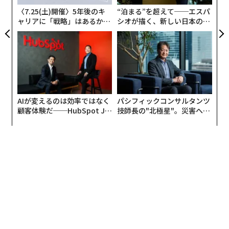
〈7.25(土)開催〉5年後のキ
“泊まる”を超えて──エスパ
ャリアに「戦略」はあるか。
シオが描く、新しい日本のラ
トップエグゼクティブのキャ
グジュアリー（前編）
リアに触れる1日│CAREER S
UMMIT 2026
AIが変えるのは効率ではなく
パシフィックコンサルタンツ
顧客体験だ──HubSpot Ja
技師長の"北極星"。災害への
panが語る「Grow Better」
無力感を乗り越え見つけた、
な組織のつくり方
防災一筋20年の答え
翻訳＝溝口慈子