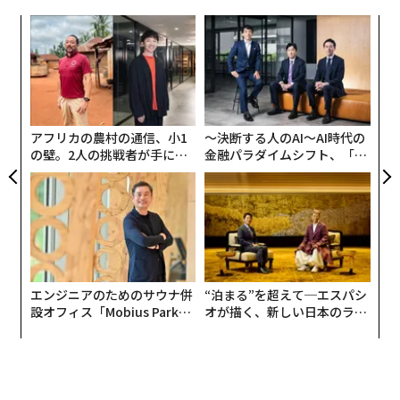
ィアユーザーの割合が2019年の44.8％から2024年には6
キ
パ
9.4％へと急増した。
か。
技
キャ
無
多くの高齢者がパンデミック時の孤立の中でデジタルな
な
R S
防
術
つながりを見出し、そのままログアウトしなくなった。
た
ソーシャルメディアの利用が、ウェルビーイングの向上
ア
アフリカの農村の通信、小1
〜決断する人のAI〜AI時代の
や社会的支援、コミュニティ意識といった好影響をもた
の壁。2人の挑戦者が手にし
金融パラダイムシフト、「超
らすことを明らかにした研究は少なくない。
た「次なる武器」
個別化」の核心 【MUFG×ウ
ェルスナビ×PwC】
一方で、これまでの研究は主に若いユーザーに焦点を当
ててきた。しかし、主要経済国で高齢化が急速に進むな
か、議論はソーシャルメディア利用のデメリット、特に
それが「過剰」に行われた場合の影響へと移りつつあ
エンジニアのためのサウナ併
“泊まる”を超えて─エスパシ
る。
設オフィス「Mobius Park」
オが描く、新しい日本のラグ
がオープン──タマディック
ジュアリー（中編）
では、高齢者におけるソーシャルメディアの「異常な利
が健康経営を徹底する理由
用」とは何を指し、どのような結果をもたらす可能性が
あるのだろうか。