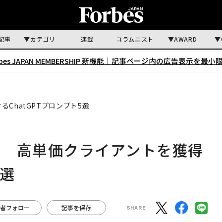
記事
カテゴリ
連載
コラムニスト
AWARD
rbes JAPAN MEMBERSHIP 新機能｜
記事ページ内の広告表示を最小
ChatGPTプロンプト5選
る 高単価クライアントを獲得
5選
者フォロー
記事を保存