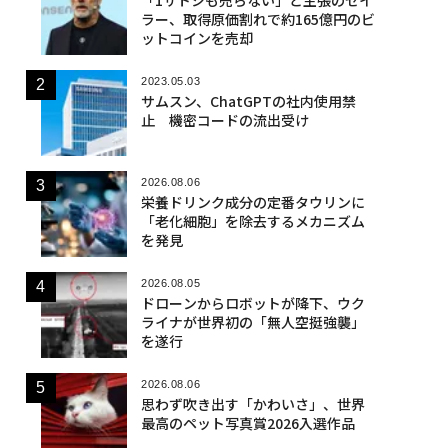
ラー、取得原価割れで約165億円のビ
ットコインを売却
2023.05.03
サムスン、ChatGPTの社内使用禁
止 機密コードの流出受け
2026.08.06
栄養ドリンク成分の定番タウリンに
「老化細胞」を除去するメカニズム
を発見
2026.08.05
ドローンからロボットが降下、ウク
ライナが世界初の「無人空挺強襲」
を遂行
2026.08.06
思わず吹き出す「かわいさ」、世界
最高のペット写真賞2026入選作品