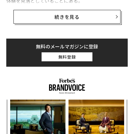
体験を見落としていることにある。
インフラの文脈における人間中心設計（HCD）とは、シ
続きを見る
ステムそのものから始めるのではなく、そのシステムを
利用し、体験し、ともに暮らす人々から出発する考え方
である。個人やコミュニティが日常の中でどのように空
間を移動し、サービスにアクセスし、環境と相互作用し
無料のメールマガジンに登録
ているかを、リーダーに問いかける。
無料登録
このマインドセットは、いまやエンジニアリングや計画
策定の企業にとって不可欠だ。コミュニティは老朽化し
たインフラ、気候変動の圧力、制約のある予算、そして
透明性と参画への期待の高まりに直面している。公共の
信頼を得ることは以前より難しい。人間中心設計は、意
A
思決定を「生活者としての実感」に根ざしたものにし、
顧客
機能的でレジリエントな解決策を導く。
pa
な
な
術
現実のプロジェクトで「人」を中心に据える
た