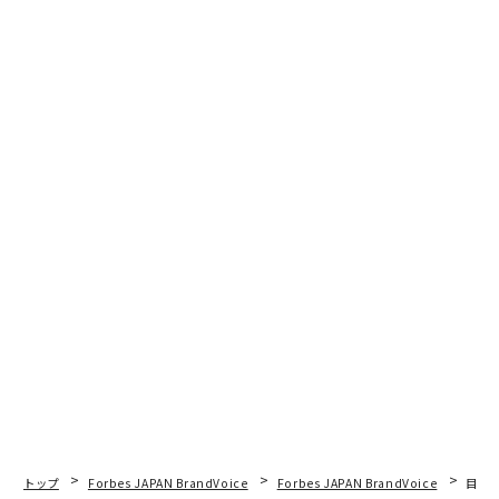
トップ
Forbes JAPAN BrandVoice
Forbes JAPAN BrandVoice
目先