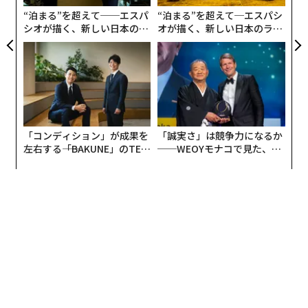
ア
実務においてHCDは、プロジェクトを実際のシステム利
“泊まる”を超えて──エスパ
“泊まる”を超えて─エスパシ
用を軸に再定義する。多くの場合、それは傾聴から始ま
シオが描く、新しい日本のラ
オが描く、新しい日本のラグ
グジュアリー（前編）
ジュアリー（中編）
る。ステークホルダーに早期から関与し、日々の行動パ
ターンを理解し、技術的な分析だけでは見えない障壁を
特定するのだ。
OHM Advisorsの顕著な例として、デトロイトのルーズベ
ルト・パークの変貌がある。長らくミシガン・セントラ
「コンディション」が成果を
「誠実さ」は競争力になるか
ルの「前庭」として知られてきたこの公園は、いまや都
左右する――「BAKUNE」のTEN
──WEOYモナコで見た、く
TIALが支える「挑戦者の明
ら寿司の経営哲学
市の象徴的な玄関口に位置している。分断していた高速
日」
道路を撤去し、面積を13エーカーへ拡張し、2つの地域
を一体化させるコミュニティ重視の集いの場を創出した
ことで、ルーズベルト・パークは来訪者と住民双方にと
っての目的地となった。
しかし、かつてはそうではなかった。ミシガン・セント
ラルは1913年から1988年に閉鎖されるまで鉄道のハブ
として機能した。ニューヨーク市のグランド・セントラ