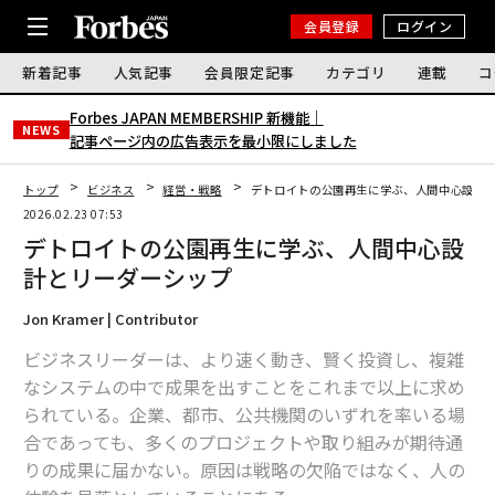
会員登録
ログイン
新着記事
人気記事
会員限定記事
カテゴリ
連載
コ
Forbes JAPAN MEMBERSHIP 新機能｜
NEWS
記事ページ内の広告表示を最小限にしました
トップ
ビジネス
経営・戦略
デトロイトの公園再生に学ぶ、人間中心設計
2026.02.23 07:53
デトロイトの公園再生に学ぶ、人間中心設
計とリーダーシップ
Jon Kramer | Contributor
ビジネスリーダーは、より速く動き、賢く投資し、複雑
なシステムの中で成果を出すことをこれまで以上に求め
られている。企業、都市、公共機関のいずれを率いる場
合であっても、多くのプロジェクトや取り組みが期待通
りの成果に届かない。原因は戦略の欠陥ではなく、人の