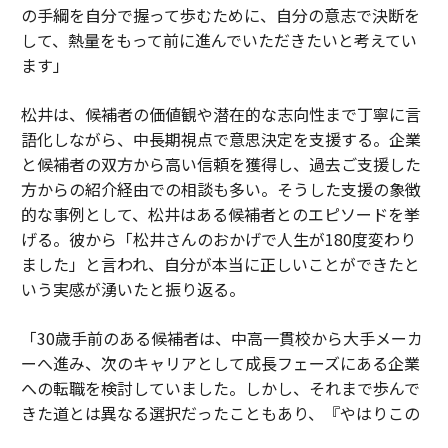
の手綱を自分で握って歩むために、自分の意志で決断を
して、熱量をもって前に進んでいただきたいと考えてい
ます」
松井は、候補者の価値観や潜在的な志向性まで丁寧に言
語化しながら、中長期視点で意思決定を支援する。企業
と候補者の双方から高い信頼を獲得し、過去ご支援した
方からの紹介経由での相談も多い。そうした支援の象徴
的な事例として、松井はある候補者とのエピソードを挙
げる。彼から「松井さんのおかげで人生が180度変わり
ました」と言われ、自分が本当に正しいことができたと
いう実感が湧いたと振り返る。
「30歳手前のある候補者は、中高一貫校から大手メーカ
ーへ進み、次のキャリアとして成長フェーズにある企業
への転職を検討していました。しかし、それまで歩んで
きた道とは異なる選択だったこともあり、『やはりこの
ままでいいのではないか』と何度も迷われていました。