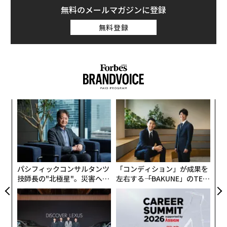
2位はVTuber、3位はアイドル、などなど。順位に多少の
無料のメールマガジンに登録
雇用の95%が医療分野から──雇用統計が示す「働き方の未来」
違いがあるが、小学生と中学生とで内容に差はほとんど
無料登録
見られない。そのほか、YouTuber、歌い手、ミュージ
LinkedInで仕事を呼び込む フリーランス必見の投稿タイプ6選
シャン、声優、小説家、スポーツ選手など、クリエイテ
ィブで華やかな世界にあこがれるのは昔も今も変わらな
フォード・モーター
い。
タグ：
キャリア/キャリアアップ/キャリアパス/キャリア戦略
メンター
教育
自動車
賃金/給与
人材/人材育成
ア
の
た
advertisement
挑
よっ
PA
パシフィックコンサルタンツ
「コンディション」が成果を
技師長の"北極星"。災害への
左右する――「BAKUNE」のTEN
無力感を乗り越え見つけた、
TIALが支える「挑戦者の明
防災一筋20年の答え
日」