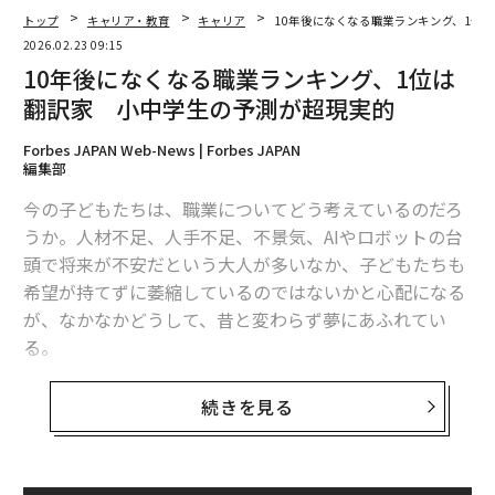
トップ
キャリア・教育
キャリア
10年後になくなる職業ランキング、1位
2026年9月号発売中
2026.02.23 09:15
10年後になくなる職業ランキング、1位は
翻訳家 小中学生の予測が超現実的
最新号の購入はこちらから
Forbes JAPAN Web-News | Forbes JAPAN
編集部
メンバーシップに登録する
今の子どもたちは、職業についてどう考えているのだろ
うか。人材不足、人手不足、不景気、AIやロボットの台
頭で将来が不安だという大人が多いなか、子どもたちも
希望が持てずに萎縮しているのではないかと心配になる
関連記事
が、なかなかどうして、昔と変わらず夢にあふれてい
る。
10年後になくなる職業ランキング、1位は翻訳家 小中学生の予測が超現実
的
ニフティが運営する子どものためのポータルサイト「ニ
続きを見る
2026年に雇用主が重視することと「Ticket to Work」が役立つ理由
フティキッズ」は、同サイトを訪問した小中学生を対象
に、仕事に関するイメージを調査した（有効回答数246
節約だけでは不十分、スキマ時間で稼ぐマイクロ副業「6つのメリット」と
9）。なりたい職業を聞くと、1位はイラストレーター、
おすすめの仕事