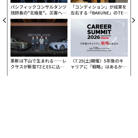
整備士不足が続く原因は、あまりにも多くの雇用主が共
パシフィックコンサルタンツ
「コンディション」が成果を
同教育者としての責任を回避していることにある
技師長の"北極星"。災害への
左右する――「BAKUNE」のTEN
と判明した。多くのフォードおよびリンカーンの販売店
無力感を乗り越え見つけた、
TIALが支える「挑戦者の明
が、研修生を長期的に働く高技能整備士へと育成するた
防災一筋20年の答え
日」
めに必要な、サポート体制の整った構造的なメンターシ
ップを提供できていない。
販売店でのメンターシップの質は、ASSET学生が6桁の
革新は下山で生まれる──レ
〈7.25(土)開催〉5年後のキ
「フラットレート」（出来高制）報酬を得られるかどう
クサスが新型TZとESに込め
ャリアに「戦略」はあるか。
かを左右する最も重要な要素である。成功事例には必
た「DISCOVER」の哲学
トップエグゼクティブのキャ
ず、早い段階で明確な期待と目標を伝え、診断の論理を
リアに触れる1日│CAREER S
UMMIT 2026
詳しく説明し、一貫したフィードバックを提供する優れ
たメンターの存在がある。残念ながら、現在の経済的イ
ンセンティブは適切に設計されていない。フラットレー
ト制度の下では、メンターを務める整備士は教育を負担
と見なしがちだ。「時間との競争」であり、教育に費や
す時間は「自分の懐から出ていく金」なのである。その
結果、多くの上級研修生は技術的なローテーションでは