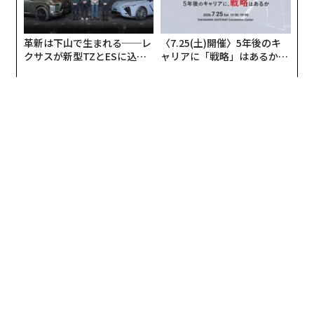
革新は下山で生まれる──レ
〈7.25(土)開催〉5年後のキ
クサスが新型TZとESに込め
ャリアに「戦略」はあるか。
た「DISCOVER」の哲学
トップエグゼクティブのキャ
リアに触れる1日│CAREER S
UMMIT 2026