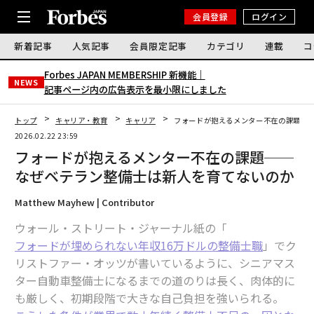
会員登録
ログイン
新着記事
人気記事
会員限定記事
カテゴリ
連載
コ
Forbes JAPAN MEMBERSHIP 新機能｜
NEWS
記事ページ内の広告表示を最小限にしました
トップ
キャリア・教育
キャリア
フォードが抱えるメンター不在の課題─
2026.02.22 23:59
フォードが抱えるメンター不在の課題──
なぜベテラン整備士は新人を育てないのか
Matthew Mayhew | Contributor
ウォール・ストリート・ジャーナル紙の「
フォードが埋められない年収16万ドルの整備士職
」でク
リストファー・オッツが書いているように、シニアマス
ター自動車整備士になるまでの道のりは長く、肉体的に
も厳しく、初期段階で大きな自己負担を強いられる。