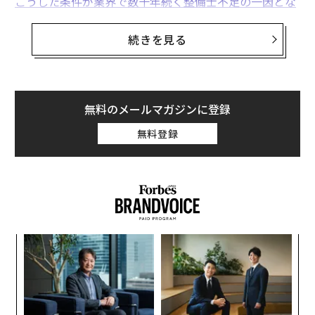
こうした条件が業界で数十年続く整備士不足の一因とな
ってきた
。しかし、問題の本質は別のところにある。研修インフ
続きを見る
ラはすでに数十の米国コミュニティカレッジに整備され
ているが、インターンシップのパートナーである販売店
──整備士を切実に必要としている当の販売店──が、
その責任を果たしていないのだ。
無料のメールマガジンに登録
無料登録
筆者らが
カレッジ・インパクト・ラボ
でフォード・モー
ター・カンパニーと共に
数年にわたり
混合研究手法
で進
めてきた調査から、米国の41のコミュニティカレッジが
フォードASSET（Automotive Student Service Educati
onal Training）
プログラムを通じて、整備士への道をより短く、より手
ア
頃なものにしていることが明らかになった。この2年制
の
の準学士課程プログラムは、毎年数百人のフォード認定
た
挑
マスター整備士を輩出している。400人以上のASSET学
よっ
生およびスタッフへのインタビューから、
PA