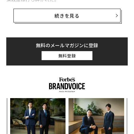
米連邦最高裁判所、トランプ関税に反対する判
続きを見る
決
判事らは賛成6対反対3（違法6対合法3）でトランプ関税
に反対する判決を下した。トランプが関税発動の根拠と
無料のメールマガジンに登録
した国際緊急経済権限法（IEEPA）は、大統領に包括的
な関税を課す権限を与えていないと結論づけた。
無料登録
IEEPAは国家緊急事態の際に経済制裁を科す広範な権限
を大統領に与えているが、その権限に関税の賦課が含ま
れるとは明記していない。最高裁は、同法を関税に適用
できると解釈することはできないと判断した。さらに少
数の判事は、トランプがこの法律を用いて関税を課そう
A
としたことは「大統領の『正当な権限の範囲』を超えて
顧客
pa
いる」とも指摘した。
な
な
術
た