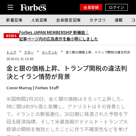
会員登録
ログイン
新着記事
人気記事
会員限定記事
カテゴリ
連載
コ
Forbes JAPAN MEMBERSHIP 新機能｜
NEWS
記事ページ内の広告表示を最小限にしました
トップ
マネー
マーケット
金と銀の価格上昇、トランプ関税の違法判決と
2026.02.21 10:00
金と銀の価格上昇、トランプ関税の違法判
決とイラン情勢が背景
Conor Murray | Forbes Staff
米国時間2月20日、金と銀の価格はそろって上昇した。
特に銀は約9％高と急騰し、アナリストはその背景とし
て、イランとの緊張激化、20日朝に発表された予想を下
回る経済指標、そして米最高裁がドナルド・トランプ大
統領の関税を無効としたことに伴う不確実性などを挙げ