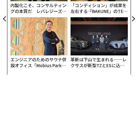
ア
内製化こそ、コンサルティン
「コンディション」が成果を
グの本質だ レバレジーズが
左右する――「BAKUNE」のTEN
実践する、次世代ファームの
TIALが支える「挑戦者の明
全貌
日」
エンジニアのためのサウナ併
革新は下山で生まれる──レ
設オフィス「Mobius Park」
クサスが新型TZとESに込め
がオープン──タマディック
た「DISCOVER」の哲学
が健康経営を徹底する理由