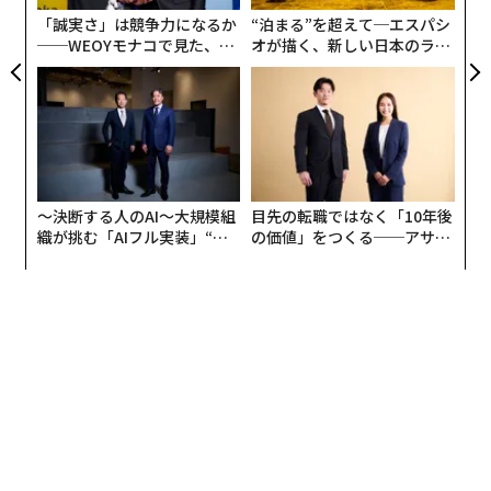
「誠実さ」は競争力になるか
“泊まる”を超えて─エスパシ
──WEOYモナコで見た、く
オが描く、新しい日本のラグ
ら寿司の経営哲学
ジュアリー（中編）
〜決断する人のAI〜大規模組
目先の転職ではなく「10年後
織が挑む「AIフル実装」“使
の価値」をつくる──アサイ
う”企業から“動く”企業へ【N
ンの長期伴走型支援とは
TTドコモビジネス×PwC】
翻訳＝江津拓哉
2026年9月号発売中