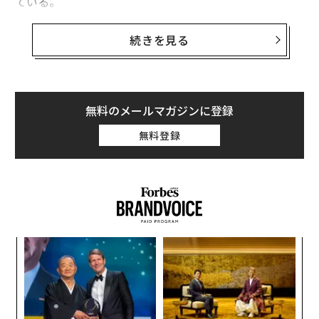
ている。
米東部時間20日午後3時40分の時点で、銀の価格は約9％
続きを見る
高の84.43ドルと、過去1週間以上における最高値を付け
た。
また、金の価格も同時点で約2％高の5108.40ドルとなっ
無料のメールマガジンに登録
ている。
無料登録
挑
よっ
PA
伝
る
モ