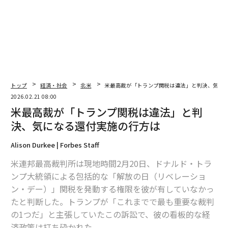
トップ
経済・社会
北米
米最高裁が「トランプ関税は違法」と判決、気に
2026.02.21 08:00
米最高裁が「トランプ関税は違法」と判
決、気になる還付実施の行方は
Alison Durkee | Forbes Staff
米連邦最高裁判所は現地時間2月20日、ドナルド・トラ
ンプ大統領による包括的な「解放の日（リベレーショ
ン・デー）」関税を発動する権限を彼が有していなかっ
たと判断した。トランプが「これまでで最も重要な裁判
の1つだ」と主張していたこの訴訟で、彼の看板的な経
済政策は打ち砕かれた。