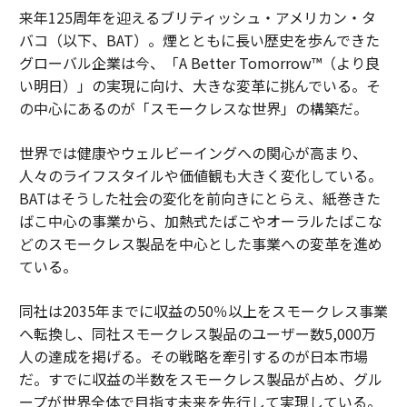
来年125周年を迎えるブリティッシュ・アメリカン・タ
バコ（以下、BAT）。煙とともに長い歴史を歩んできた
グローバル企業は今、「A Better Tomorrow™（より良
い明日）」の実現に向け、大きな変革に挑んでいる。そ
の中心にあるのが「スモークレスな世界」の構築だ。
世界では健康やウェルビーイングへの関心が高まり、
人々のライフスタイルや価値観も大きく変化している。
BATはそうした社会の変化を前向きにとらえ、紙巻きた
ばこ中心の事業から、加熱式たばこやオーラルたばこな
どのスモークレス製品を中心とした事業への変革を進め
ている。
同社は2035年までに収益の50％以上をスモークレス事業
へ転換し、同社スモークレス製品のユーザー数5,000万
人の達成を掲げる。その戦略を牽引するのが日本市場
だ。すでに収益の半数をスモークレス製品が占め、グル
ープが世界全体で目指す未来を先行して実現している。