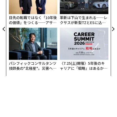
ことことは叶わない。しかし幸いにして私たちは、そ
「超
る
の“踊り”の軌跡をいまもって紙というメディアから辿っ
×ウ
モ
ていくことができる。
目先の転職ではなく「10年後
革新は下山で生まれる──レ
の価値」をつくる──アサイ
クサスが新型TZとESに込め
ンの長期伴走型支援とは
た「DISCOVER」の哲学
パシフィックコンサルタンツ
〈7.25(土)開催〉5年後のキ
技師長の"北極星"。災害への
ャリアに「戦略」はあるか。
無力感を乗り越え見つけた、
トップエグゼクティブのキャ
防災一筋20年の答え
リアに触れる1日│CAREER S
UMMIT 2026
「音会」（1971）での集合写真／フライヤーより
＊