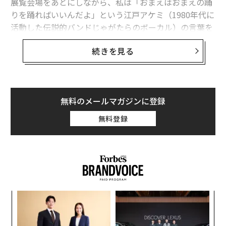
展覧会場をあとにしながら、私は「おまえはおまえの踊
りを踊ればいいんだよ」という江戸アケミ（1980年代に
活動した伝説的バンドじゃがたらのボーカル）の言葉を
思い出していた。
続きを見る
時代も場所も異なれど、1970年を前後して長野の諏訪に
集ったアーティストたちがいた。彼らは真剣に、あるい
はがむしゃらに──諏訪の地に漂う性と死の匂いを本能
無料のメールマガジンに登録
的に嗅ぎとりながら──無我夢中になってそれぞれ
の“自分の踊り”を踊っていたのではないか、そう思えて
無料登録
ならなかった。
結果として何か明確なものが残ったわけではないかもし
れない。しかし、共鳴するように自然発生的に集まって
きた彼らが表現し、目指そうとした場所とは一体どのよ
うなものだったのだろうか。
るか
A
、く
顧客
過ぎ去り消えてしまった活動そのものを、再び目にする
pa
代の
伝
な