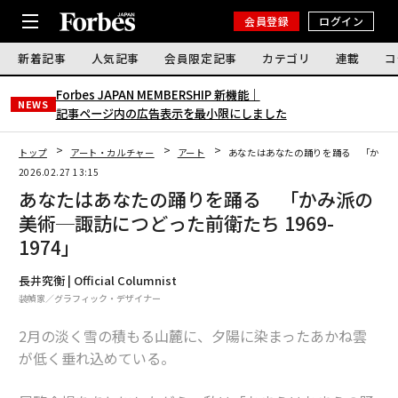
会員登録
ログイン
新着記事
人気記事
会員限定記事
カテゴリ
連載
コ
Forbes JAPAN MEMBERSHIP 新機能｜
NEWS
記事ページ内の広告表示を最小限にしました
トップ
アート・カルチャー
アート
あなたはあなたの踊りを踊る 「かみ派の
2026.02.27 13:15
あなたはあなたの踊りを踊る 「かみ派の
美術─諏訪につどった前衛たち 1969-
1974」
長井究衡 | Official Columnist
装幀家／グラフィック・デザイナー
2月の淡く雪の積もる山麓に、夕陽に染まったあかね雲
が低く垂れ込めている。