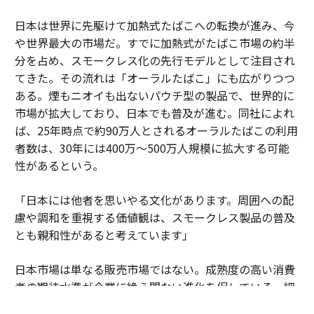
日本は世界に先駆けて加熱式たばこへの転換が進み、今
や世界最大の市場だ。すでに加熱式がたばこ市場の約半
分を占め、スモークレス化の先行モデルとして注目され
てきた。その流れは「オーラルたばこ」にも広がりつつ
ある。煙もニオイも出ないパウチ型の製品で、世界的に
市場が拡大しており、日本でも普及が進む。同社によれ
ば、25年時点で約90万人とされるオーラルたばこの利用
者数は、30年には400万～500万人規模に拡大する可能
性があるという。
「日本には他者を思いやる文化があります。周囲への配
慮や調和を重視する価値観は、スモークレス製品の普及
とも親和性があると考えています」
日本市場は単なる販売市場ではない。成熟度の高い消費
者の期待水準が企業に絶え間ない進化を促している。細
部へのこだわりや品質への妥協のない姿勢が、新しい製