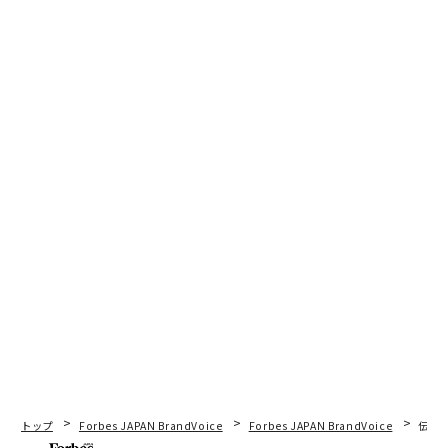
アニメや映画が続々舞台に選ぶ「諏訪」の磁力と、知られざる「異能」の
芸術家
文化への投資がもたらす収益：C-Suite向けブランド・アーティスト協業の
戦略
文化は「自ら現れ出る」 LVMHによるマイアミでのアート取り組みとは
美術館で出会う「ストリートカルチャー」の再定義｜アートな数字
世界屈指の「アートの集積地」へ、アブダビ・サディヤット文化地区の進
化
タグ：
アート/美術品
長野県
advertisement
トップ
Forbes JAPAN BrandVoice
Forbes JAPAN BrandVoice
伝統