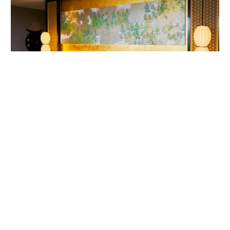
客室内ベッドルームの唐紙アート。作家は1624年から京都で続く唐紙屋
「唐長」初代の名を受け継いだ千田長右衛門。