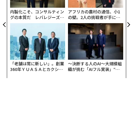
無
防
内製化こそ、コンサルティン
アフリカの農村の通信、小1
グの本質だ レバレジーズが
の壁。2人の挑戦者が手にし
実践する、次世代ファームの
た「次なる武器」
全貌
患者が伝えられない理由は、どう伝えていいかわからな
い、時間を取ってはいけない、医師が忙しそうだったか
「老舗は常に新しい」。創業
〜決断する人のAI〜大規模組
360年ＹＵＡＳＡとカクシン
織が挑む「AIフル実装」“使
ら、など。しかし、その無用な気遣いが、医師が望む短
CEO田尻望が語る、AIを超え
う”企業から“動く”企業へ【N
時間での効率的な診察を阻害している。
る人の価値
TTドコモビジネス×PwC】
伝えきれなかった内容を具体的に聞くと、もっとも多い
のが症状に対する不安や心配だった。続いて､症状の詳
細、治療方針や内容に関する希望、日常生活での困りご
となどがあげられた。これに対して、患者がうまく説明
できていないと医師が感じる事柄は、症状の詳細、持病
や服用中の薬の情報、症状に対する不安、治療方針の希