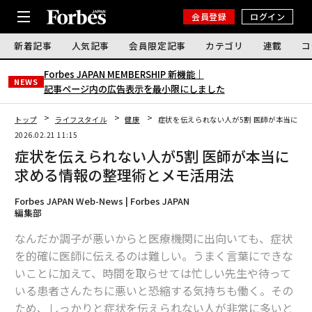
会員登録
ログイン
新着記事
人気記事
会員限定記事
カテゴリ
連載
コ
Forbes JAPAN MEMBERSHIP 新機能｜
NEWS
記事ページ内の広告表示を最小限にしました
トップ
ライフスタイル
健康
症状を伝えられない人が5割 医師が本当に求
2026.02.21 11:15
症状を伝えられない人が5割 医師が本当に
求める情報の整理術とメモ活用法
Forbes JAPAN Web-News | Forbes JAPAN
編集部
なんだか調子が悪いからと医療機関に出向いても、症状
を的確に医師に伝えるのは難しい。うまく言葉にできな
いことに加えて、時間を取らせては忙しい先生や待って
いる患者さんたちに悪いと恐縮する気持ちも働く。その
ため、しっかりと症状を伝えられない人が非常に多いと