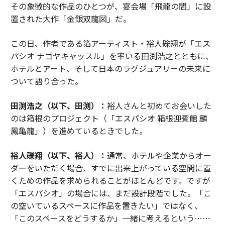
その象徴的な作品のひとつが、宴会場「飛龍の間」に設
置された大作「金銀双龍図」だ。
この日、作者である箔アーティスト・裕人礫翔が「エス
パシオ ナゴヤキャッスル」を率いる田渕浩之とともに、
ホテルとアート、そして日本のラグジュアリーの未来に
ついて語り合った。
田渕浩之（以下、田渕）：
裕人さんと初めてお会いした
のは箱根のプロジェクト（「エスパシオ 箱根迎賓館 麟
鳳亀龍」）を進めているときでした。
裕人礫翔（以下、裕人）：
通常、ホテルや企業からオー
ダーをいただく場合、すでに出来上がっている空間に置
くための作品を求められることがほとんどです。ですが
「エスパシオ」の場合には、まだ設計段階でした。「こ
の空いているスペースに作品を置きたい」ではなく、
「このスペースをどうするか」一緒に考えるという……