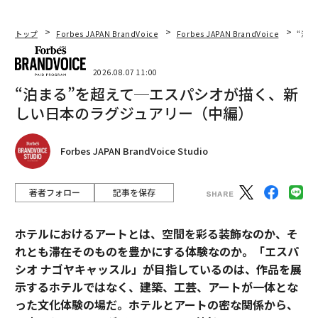
トップ
Forbes JAPAN BrandVoice
Forbes JAPAN BrandVoice
“泊
2026.08.07 11:00
“泊まる”を超えて─エスパシオが描く、新
しい日本のラグジュアリー（中編）
Forbes JAPAN BrandVoice Studio
著者フォロー
記事を保存
ホテルにおけるアートとは、空間を彩る装飾なのか、そ
れとも滞在そのものを豊かにする体験なのか。「エスパ
シオ ナゴヤキャッスル」が目指しているのは、作品を展
示するホテルではなく、建築、工芸、アートが一体とな
った文化体験の場だ。ホテルとアートの密な関係から、