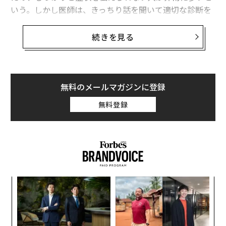
いう。しかし医師は、きっちり話を聞いて適切な診断を
したいと考えている。そのギャップをどう埋めたらいい
のだろうか。
続きを見る
医師とエンジニアが創業したヘルステックスタートアッ
プUbie（ユビー）は、全国の20〜60歳代の男女1000人
と、医師339人を対象に、医療アクセスに関する実態調
無料のメールマガジンに登録
査を実施した。それによると、患者の約50パーセント
無料登録
が、受診の際に症状やそれにともなう不安などを医師に
十分に伝えきれなかった経験を持つことがわかった。一
方、患者が自身の症状などをうまく伝えられていないと
感じている医師は約80パーセントにのぼる。
目
の
ン
パ
技