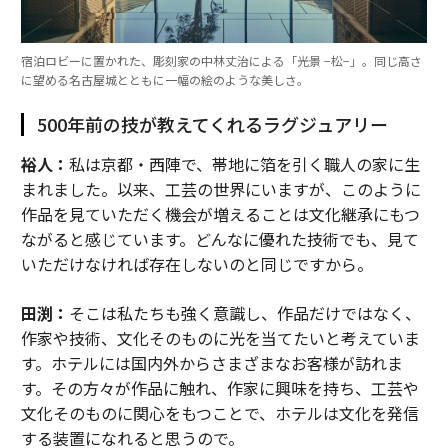
宿泊ロビーに置かれた、彫刻家の中林丈治による「光景 −松−」。同じ高さ
に望める名古屋城とともに一幅の絵のような美しさ。
500年前の技が教えてくれるラグジュアリー
裕人：
私は京都・西陣で、帯地に箔を引く職人の家に生
まれました。以来、工芸の世界にいますが、このように
作品を見ていただく機会が増えることは文化継承にもつ
ながると感じています。どんなに優れた技術でも、見て
いただけなければ存在しないのと同じですから。
田渕：
そこは私たちも強く意識し、作品だけではなく、
作家や技術、文化そのものに光を当てたいと考えていま
す。ホテルには国内外からさまざまなお客様が訪れま
す。その方々が作品に触れ、作家に興味を持ち、工芸や
文化そのものに関心をもつことで、ホテルは文化を発信
する装置になれると思うので。