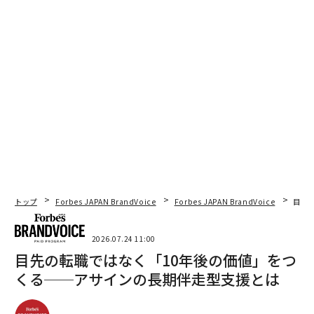
トップ
Forbes JAPAN BrandVoice
Forbes JAPAN BrandVoice
目先
2026.07.24 11:00
目先の転職ではなく「10年後の価値」をつ
くる──アサインの長期伴走型支援とは