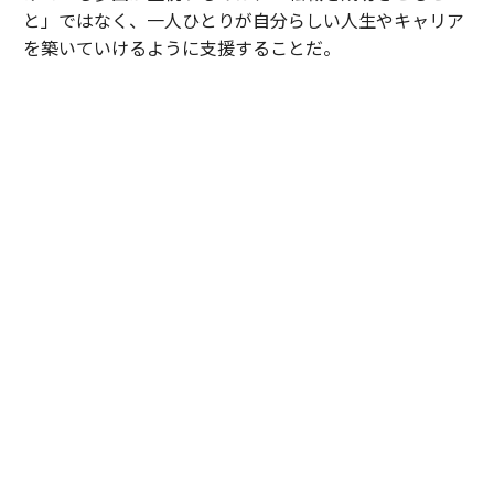
と」ではなく、一人ひとりが自分らしい人生やキャリア
を築いていけるように支援することだ。
「転職はゴールではなく、新たなキャリアのスタートで
す。だからこそ、私たちの役割は内定をお届けすること
では終わりません。入社後に悩みや壁に直面することも
ありますが、そのときに立ち返ることができる価値観や
目標を一緒に整理し、その方らしい選択ができるよう伴
走し続けることが大切だと考えています。
目指しているのは、『この人生を生きているのが自分で
良かった』と感じられるキャリアを築いていただくこと
です。そのために、一つひとつの選択に納得感をもちな
がら歩んでいただけるよう支援したいと考えています」
その考えを象徴する出来事があった。
「先日、転職後の伴走面談を行った方は、当初希望して