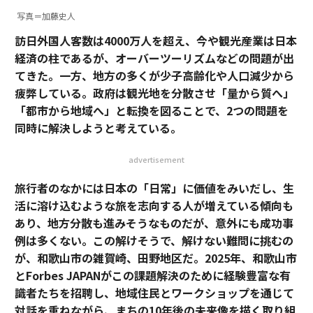
写真＝加藤史人
訪日外国人客数は4000万人を超え、今や観光産業は日本
経済の柱であるが、オーバーツーリズムなどの問題が出
てきた。一方、地方の多くが少子高齢化や人口減少から
疲弊している。政府は観光地を分散させ「量から質へ」
「都市から地域へ」と転換を図ることで、2つの問題を
同時に解決しようと考えている。
advertisement
旅行者のなかには日本の「日常」に価値をみいだし、生
活に溶け込むような旅を志向する人が増えている傾向も
あり、地方分散も進みそうなものだが、意外にも成功事
例は多くない。この解けそうで、解けない難問に挑むの
が、和歌山市の雑賀崎、田野地区だ。2025年、和歌山市
とForbes JAPANがこの課題解決のために経験豊富な有
識者たちを招聘し、地域住民とワークショップを通じて
対話を重ねながら、まちの10年後の未来像を描く取り組