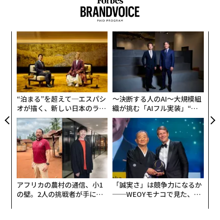
“
シ
グ
な
術
た
ア
“泊まる”を超えて─エスパシ
〜決断する人のAI〜大規模組
オが描く、新しい日本のラグ
織が挑む「AIフル実装」“使
ジュアリー（中編）
う”企業から“動く”企業へ【N
TTドコモビジネス×PwC】
アフリカの農村の通信、小1
「誠実さ」は競争力になるか
の壁。2人の挑戦者が手にし
──WEOYモナコで見た、く
た「次なる武器」
ら寿司の経営哲学