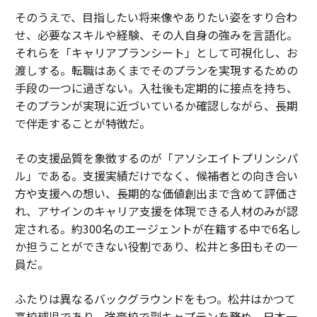
そのうえで、目指したい将来像やありたい姿をすり合わ
せ、必要なスキルや経験、その人自身の強みを言語化。
それらを「キャリアプランシート」として可視化し、お
渡しする。転職はあくまでそのプランを実現するための
手段の一つに過ぎない。入社後も定期的に接点を持ち、
そのプランが実現に近づいているか確認しながら、長期
で伴走することが特徴だ。
その支援品質を象徴するのが「アソシエイトプリンシパ
ル」である。支援実績だけでなく、候補者との向き合い
方や支援への想い、長期的な価値創出まで含めて評価さ
れ、アサインのキャリア支援を体現できる人材のみが認
定される。約300名のエージェントが在籍する中で6名し
か担うことができない役割であり、松井と多田もその一
員だ。
ふたりは異なるバックグラウンドをもつ。松井はかつて
高校球児であり、強豪校で副キャプテンを務め、日本一