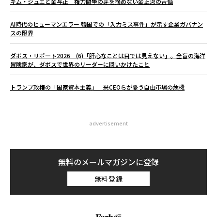
キム・ジュエと金与正 権力闘争の芽を摘めない金正恩の苦悩
AI時代のヒューマンエラー 韓国での「入力ミス事件」が示す企業ガバナン
スの限界
ダボス・リポート2026 (6)「肝心なことは目では見えない」。全盲の海洋
冒険家が、ダボスで世界のリーダーに問いかけたこと
トランプ政権の「国家資本主義」 米CEOらが憂う自由市場の危機
advertisement
無料のメールマガジンに登録
無料登録