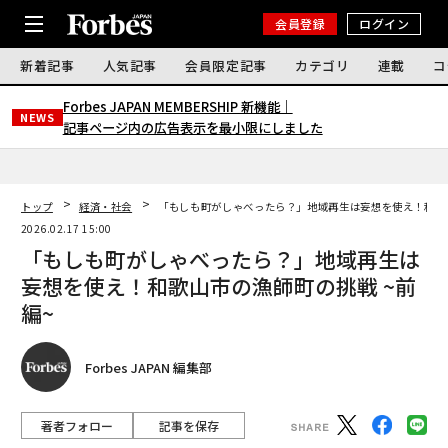
会員登録
ログイン
新着記事
人気記事
会員限定記事
カテゴリ
連載
コ
Forbes JAPAN MEMBERSHIP 新機能｜
NEWS
記事ページ内の広告表示を最小限にしました
トップ
経済・社会
「もしも町がしゃべったら？」地域再生は妄想を使え！和歌山
2026.02.17 15:00
「もしも町がしゃべったら？」地域再生は
妄想を使え！和歌山市の漁師町の挑戦 ~前
編~
Forbes JAPAN 編集部
著者フォロー
記事を保存