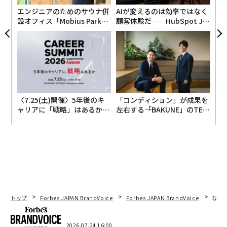
ス「観劇三昧」だ。全国677劇団2540作品を観劇できる
エンジニアのためのサウナ併
AIが変えるのは効率ではなく
独自のサービスが演劇ファンの間で話題を呼び、累計登
設オフィス「Mobius Park」
顧客体験だ──HubSpot Ja
録者数は24万人を突破。演劇に特化した動画配信として
がオープン──タマディック
panが語る「Grow Better」
一定の存在感を築いた。
が健康経営を徹底する理由
な組織のつくり方
一方で動画配信市場は「規模自体は伸びているが、成長
率は年間数％程度にとどまる」と語るのは、「観劇三
昧」を手がけるネクステージ代表の福井学氏。成長を牽
〈7.25(土)開催〉5年後のキ
「コンディション」が成果を
引するのは豊富なコンテンツ群を武器にした大手企業
ャリアに「戦略」はあるか。
左右する――「BAKUNE」のTEN
で、ニッチプレイヤーが同じ土俵で拡大する難しさがあ
トップエグゼクティブのキャ
TIALが支える「挑戦者の明
った。
リアに触れる1日│CAREER S
日」
UMMIT 2026
演劇公演の配信という観点で言えば、コロナ禍では「生
の公演ができない・観られない」という制約が、逆説的
に配信需要を押し上げた。しかし、2023年に感染症が5
類へ移行すると潮目が変わる。劇団・観客ともに“原点
トップ
Forbes JAPAN BrandVoice
Forbes JAPAN BrandVoice
なぜ
回帰”として生の舞台を優先し、ライブ配信は縮小傾向
に向かったという。さらに感染対策などで維持費が上が
2026.07.24 16:00