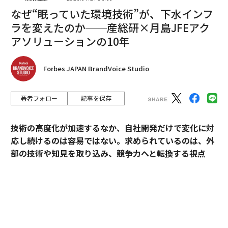
り、近年では物価高も影響してチケット代も上昇する
なぜ“眠っていた環境技術”が、下水インフ
中、劇団側は「まず劇場公演を成立させる」ことにリソ
ラを変えたのか──産総研×月島JFEアク
ースを振り向けざるを得なくなった。こうした環境変化
アソリューションの10年
が、次の一手として生成AIを活用した「NEXIA」開発の
背景にある。
Forbes JAPAN BrandVoice Studio
著者フォロー
記事を保存
技術の高度化が加速するなか、自社開発だけで変化に対
応し続けるのは容易ではない。求められているのは、外
部の技術や知見を取り込み、競争力へと転換する視点
だ。
産業技術総合研究所（以下、産総研）は、先端技術の研
Adobe Stock
究開発にとどまらず、企業の新規事業創出や価値向上に
貢献してきた実績を有する。本連載では、産総研と企業
「好きな席へ移動できる」新たな