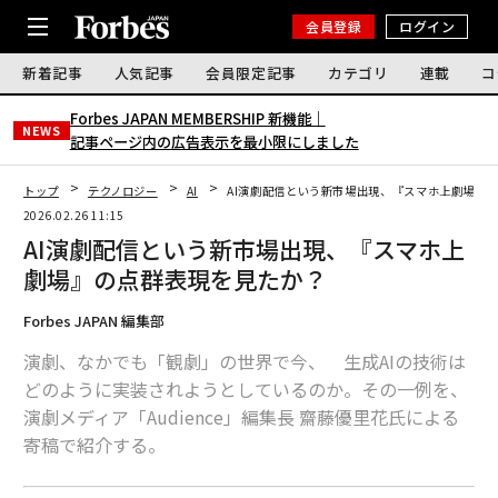
会員登録
ログイン
新着記事
人気記事
会員限定記事
カテゴリ
連載
コ
Forbes JAPAN MEMBERSHIP 新機能｜
NEWS
記事ページ内の広告表示を最小限にしました
トップ
テクノロジー
AI
AI演劇配信という新市場出現、『スマホ上劇場』
2026.02.26 11:15
AI演劇配信という新市場出現、『スマホ上
劇場』の点群表現を見たか？
Forbes JAPAN 編集部
演劇、なかでも「観劇」の世界で今、 生成AIの技術は
どのように実装されようとしているのか。その一例を、
演劇メディア「Audience」編集長 齋藤優里花氏による
寄稿で紹介する。