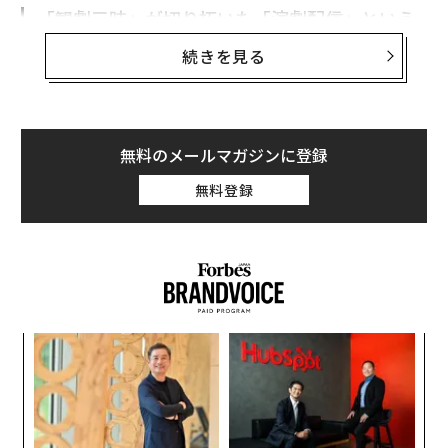
「観劇三昧」が切り拓いた「演劇配信」という
新市場
続きを見る
演劇の生成AI活用は、ともすると「脚本や演出をAIが担
うのか」という議論に収れんしがちだ。だが現場で進み
始めている変化は、創作の置き換えではなく“届き方”の
無料のメールマガジンに登録
再設計にある。
無料登録
演劇動画配信サービス「観劇三昧」を運営してきたネク
ステージ
は現在、生成AIを活用した新サービス「NEXIA
（フリーアングル型動画配信）」の開発を進めている。
狙いは舞台の価値を映像に“置き換える”ことではない。
劇団の創作を尊重しながら、観客が舞台に触れる選択肢
年後
な
を増やし、結果として劇団側に正当な対価が還元される
サイ
術
循環をつくることだという。
た
小1
“
ア
にし
シ
同社の原点は、2013年に開始したオンライン観劇サービ
グ