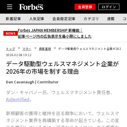
会員登録
ログイン
新着記事
人気記事
会員限定記事
カテゴリ
連載
コ
Forbes JAPAN MEMBERSHIP 新機能｜
NEWS
記事ページ内の広告表示を最小限にしました
トップ
マネー
資産運用
データ駆動型ウェルスマネジメント企業が2026
2026.02.08 19:12
データ駆動型ウェルスマネジメント企業が
2026年の市場を制する理由
Dan Cavanaugh | Contributor
ダン・キャバノー氏、ウェルスマネジメント責任者、
Aidentified
。
新規顧客の獲得と維持を巡る競争において、ウェルスマ
ネジメント業界を再構築する革命が起きている。この変