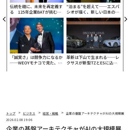
な
フォームが顧客や見込み客を真に理解するためにアドバ
伝統を礎に、未来を再定義す
“泊まる”を超えて──エスパ
イザーが必要とする堅牢で高品質なデータを提供できな
る 125年企業BATが挑むス
シオが描く、新しい日本のラ
モークレスな未来
グジュアリー（前編）
いことが多いためだ。
実際、多くの組織は盲目的に飛行している。最近の流動
性イベント、取締役就任、家族間の資産移転といった重
要な見込み客インサイトは、欠落しているか、古いか、
互いに連携していないツールに埋もれているかのいずれ
「誠実さ」は競争力になるか
革新は下山で生まれる──レ
かである。しかしデータは洞察を生み出す。顧客や見込
──WEOYモナコで見た、く
クサスが新型TZとESに込め
ら寿司の経営哲学
た「DISCOVER」の哲学
み客について理解すればするほど、シグナルと意図をよ
り適切に特定でき、次の最善の行動を導き、超パーソナ
ライズされた意味のあるエンゲージメントを可能にす
る。
データ成熟度とは、静的な記録を超えて、自社のエコシ
ステムに対する生きた、呼吸する理解へと移行すること
トップ
ビジネス
経営・戦略
企業の基盤アーキテクチャがAIの大規模展開
を意味する。それには以下が含まれる。
2026.02.08 19:06
企業の基盤アーキテクチャがAIの大規模展