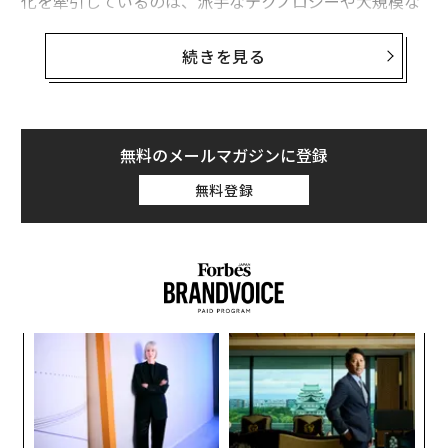
化を牽引しているのは、派手なテクノロジーや大規模な
規制ではなく、はるかに根本的なものだ。それはデータ
である。
続きを見る
2026年、企業はまだ着手していないのであれば、データ
戦略を評価し、成熟させることが賢明だろう。クリーン
で接続され、文脈に即したインテリジェンスを活用でき
無料のメールマガジンに登録
る企業は、断片化されたアナログシステムやサイロ化さ
無料登録
れた知識で運営している企業を、ますます引き離してい
くだろう。勝者と敗者の差は広がり、決定要因となるの
は、電話を取る前に顧客や見込み客をどれだけよく知っ
ているかである。
直感からデータ成熟度へ
「
人間関係はウェルスマネジメントの基盤である。しかし
3
C
多くの企業では、重要な関係性に関する知識は、システ
A
る
ムではなくアドバイザーの頭の中に残っている。CRMの
顧客
pa
導入が遅れているのは、ROIが不明確であり、プラット