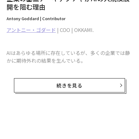
• クリーンで重複排除された記録。見込み客が5つのシス
開を阻む理由
テムに5回、矛盾する情報で表示されないようにする。
Antony Goddard | Contributor
• 接続されたシステム。CRM、マーケティング、オンボ
アントニー・ゴダード
| COO | OKKAMI.
ーディング、コンプライアンスツールを単一の真実の情
報源に統合する。
AIはあらゆる場所に存在しているが、多くの企業では静
• 文脈的インテリジェンス。行動シグナル、ライフイベ
かに期待外れの結果を生んでいる。
ント、ネットワーク全体の関係性でデータを充実させ
る。
ホスピタリティ、不動産、その他の不動産関連業界全体
で、組織は記録的な速さでAIチャットボット、自動応
続きを見る
これらの柱を優先する企業は、顧客に寄り添い、戦略的
答、レコメンデーションエンジン、予測ツールを展開し
に先手を打つことができる。
てきた。その約束は効率性、パーソナライゼーション、
規模拡大だった。しかし多くの経営陣にとっての現実
不良データのコスト
は、はるかに控えめなものとなっている。わずかな改
善、断片化された体験、不明確な投資収益率である。
データ衛生管理の不備がもたらす影響は驚異的である。
SoftServeによると、同社が調査したビジネスリーダー
この期待と結果のギャップは、一部の人々にAIが過大評