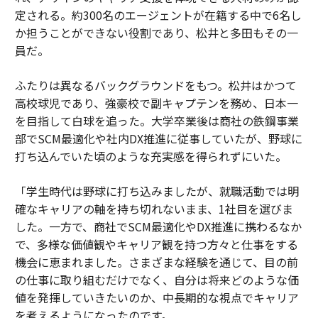
定される。約300名のエージェントが在籍する中で6名し
か担うことができない役割であり、松井と多田もその一
員だ。
ふたりは異なるバックグラウンドをもつ。松井はかつて
高校球児であり、強豪校で副キャプテンを務め、日本一
を目指して白球を追った。大学卒業後は商社の鉄鋼事業
部でSCM最適化や社内DX推進に従事していたが、野球に
打ち込んでいた頃のような充実感を得られずにいた。
「学生時代は野球に打ち込みましたが、就職活動では明
確なキャリアの軸を持ち切れないまま、1社目を選びま
した。一方で、商社でSCM最適化やDX推進に携わるなか
で、多様な価値観やキャリア観を持つ方々と仕事をする
機会に恵まれました。さまざまな経験を通じて、目の前
の仕事に取り組むだけでなく、自分は将来どのような価
値を発揮していきたいのか、中長期的な視点でキャリア
を考えるようになったのです。