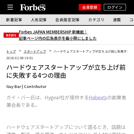
会員登録
ログイン
新着記事
人気記事
会員限定記事
カテゴリ
連載
コ
Forbes JAPAN MEMBERSHIP 新機能｜
NEWS
記事ページ内の広告表示を最小限にしました
トップ
スタートアップ
ハードウェアスタートアップが立ち上げ前に失敗する4
2026.02.08 19:01
ハードウェアスタートアップが立ち上げ前
に失敗する4つの理由
Guy Bar | Contributor
ガイ・バー氏は、Hygear社が提供する
Habeats
の創業者
兼会長である。
ハードウェアスタートアップについて語るとき、話題は