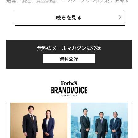
通常、製造、資金調達、エンジニアリング人材に直結す
る。実際には、ほとんどのハードウェア製品は、これら
のいずれかが関連する前に失敗する。製品が物理的なも
続きを見る
のになった時点で、初期の曖昧さが静かに不可逆的で高
コストな意思決定に変わるときに失敗するのだ。
私が最初に想像したハードウェアプロトタイプは、工場
無料のメールマガジンに登録
にもCADファイルにもピッチデックにも存在しなかっ
無料登録
た。それは、製品が現実世界でどのように動作すべきか
という具体的なイメージとしてのみ存在していた。その
初期のメンタルモデルが、その後のすべての意思決定を
形作り、後に行ったどの技術的選択よりも重要だった。
以下は、立ち上げのはるか前にハードウェアスタートア
ア
ップを静かに沈没させる早期の意思決定を回避する4つ
の
の方法である。
た
〈7
ャ
1. プロセスを定義する前に製品を定義する
ト