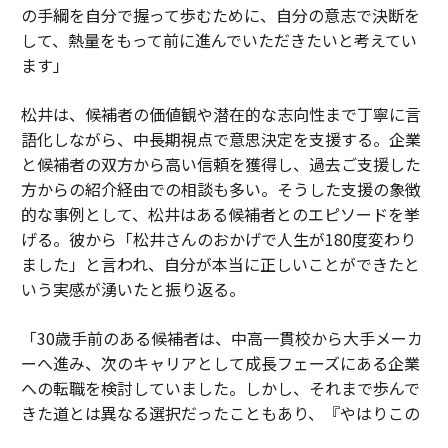
の手綱を自分で握って歩むために、自分の意志で決断を
して、熱量をもって前に進んでいただきたいと考えてい
ます」
松井は、候補者の価値観や潜在的な志向性まで丁寧に言
語化しながら、中長期視点で意思決定を支援する。企業
と候補者の双方から高い信頼を獲得し、過去ご支援した
方からの紹介経由での相談も多い。そうした支援の象徴
的な事例として、松井はある候補者とのエピソードを挙
げる。彼から「松井さんのおかげで人生が180度変わり
ました」と言われ、自分が本当に正しいことができたと
いう実感が湧いたと振り返る。
「30歳手前のある候補者は、中高一貫校から大手メーカ
ーへ進み、次のキャリアとして成長フェーズにある企業
への転職を検討していました。しかし、それまで歩んで
きた道とは異なる選択だったこともあり、『やはりこの
ままでいいのではないか』と何度も迷われていました。