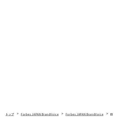
トップ
Forbes JAPAN BrandVoice
Forbes JAPAN BrandVoice
目先