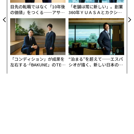
リア
ハードウェアでは、不明確な思考が急速に複雑化する。
目先の転職ではなく「10年後
「老舗は常に新しい」。創業
UM
最終状態が定義されていない場合、すべての下流の意思
の価値」をつくる──アサイ
360年ＹＵＡＳＡとカクシン
ンの長期伴走型支援とは
CEO田尻望が語る、AIを超え
決定が推測になり、推測は長く抽象的なままではいられ
る人の価値
ない。それらは後に再設計、遅延、コスト超過として表
面化する。
まず、製品が現実世界でどのように動作すべきかを正確
に記述することから始める。ユーザーにとって取り除か
「コンディション」が成果を
“泊まる”を超えて──エスパ
れる問題、使用後に何が違って感じられるべきか、理想
左右する――「BAKUNE」のTEN
シオが描く、新しい日本のラ
TIALが支える「挑戦者の明
グジュアリー（前編）
化されたシナリオではなく実際のシナリオにどのように
日」
適合するかに焦点を当てる。この段階では、目標は実現
可能性ではなく、明確性である。
製品定義段階での明確性が、その後のすべての意思決定
の難易度を決定する。最終状態を正確に定義すると、ト
レードオフを行うためのフレームワークが得られる。材
料、機械、ソフトウェア、コストは注目を奪い合うのを
やめ、オープンエンドのリスクではなく解決可能な制約