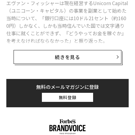
エヴァン・フィッシャーは現在経営するUnicorn Capital
いて書いてきました。率直に言って、こんなに時間がか
（ユニコーン・キャピタル）の事業を副業として始めた
かったことに驚きました」
当時について、「銀行口座には10ドル21セント（約160
0円）しかなく、しかも当時住んでいた国では文字通り
しかし、これは女性だけに影響する問題ではないこと
仕事に就くことができず、『どうやってお金を稼ぐか』
を、ハッチンス氏は知っている。2025年の第1四半期と
を考えなければならなかった」と振り返った。
第2四半期には、ディープフェイク詐欺に起因する金銭
的損失が4億2000万ドルに達したと彼女は語った。AI対
スイスの投資銀行で副社長を務めていたフィッシャーは
続きを見る
応詐欺の前年同期比成長率は400億ドルに達している。2
職を失い、2018年にUpworkで事業計画書を書く仕事を
033年までに、専門家はAI操作コンテンツによる損失が1
するというプロフィールを作った。そして自身が提供す
89億ドルに達すると予測している。
るサービスに対する需要がかなり大きいことがわかり、
最終的には資金調達を目指す有名企業を支援する年間売
ギャップを埋める
無料のメールマガジンに登録
上が100万ドル（約1億6000万円）規模のフルタイム事
無料登録
ニューヨーク州立大学システム──SUNY Oneonta──
業へと成長させた。
を卒業後、ハッチンス氏はExpedia Groupで、パーソナ
ライズされたコンテンツランキングのための機械学習ア
専門的で単価の高い副業のチャンスを最大限に活かして
ルゴリズムを構築する仕事に就いた。彼女はウォルト・
いるのはフィッシャーだけではない。Emergent Researc
ディズニーでも同様の仕事をした。彼女は「開発プロセ
h（エマージェント・リサーチ）の調査によると、米国