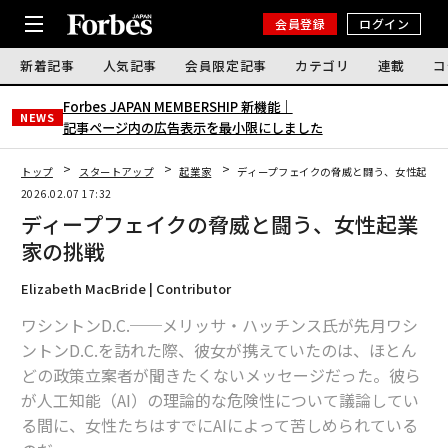
会員登録
ログイン
新着記事
人気記事
会員限定記事
カテゴリ
連載
コ
Forbes JAPAN MEMBERSHIP 新機能｜
NEWS
記事ページ内の広告表示を最小限にしました
トップ
スタートアップ
起業家
ディープフェイクの脅威と闘う、女性起業
2026.02.07 17:32
ディープフェイクの脅威と闘う、女性起業
家の挑戦
Elizabeth MacBride | Contributor
ワシントンD.C.──メリッサ・ハッチンス氏が先月ワシ
ントンD.C.を訪れた際、彼女が携えていたのは、ほとん
どの政策立案者が聞きたくないメッセージだった。彼ら
が人工知能（AI）の理論的な危険性について議論してい
る間に、女性たちはすでにAIによって苦しめられている