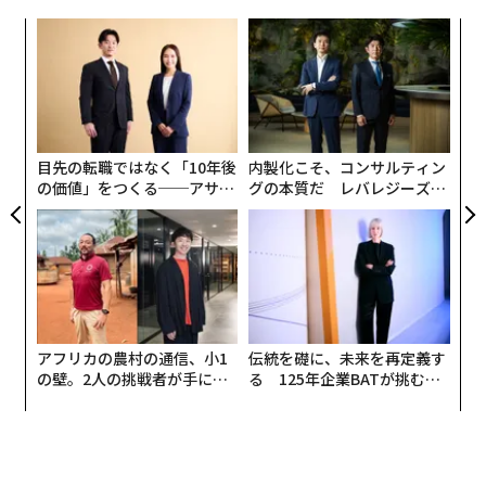
スと製品の構築が大好きでした。データサイエンティス
でフルタイムの仕事を持つ人の約36％、人数にして約58
トのチームを率いることも」と語った。
〈7
00万人が副業を持っている。カリフォルニア州ラファイ
ャ
エットに拠点を置くEmergent Researchの代表スティー
ト
彼女は常に自分の会社を立ち上げたいと思っていた。し
革
ブ・キングは「副業の人が関わっていない職業や業界、
リア
かし、企業の世界で快適になっていた。そして彼女はサ
ク
UM
あるいは仕事を見つけることはできない」と話した。
た「
イバーストーキングの被害に遭い、生成AIが登場し、問
題は無視できないものになった。
目先の転職ではなく「10年後
内製化こそ、コンサルティン
の価値」をつくる──アサイ
グの本質だ レバレジーズが
ンの長期伴走型支援とは
実践する、次世代ファームの
「私はこの分野と、その中のスタートアップを見ていま
全貌
した」と彼女は語った。「それらはすべて似たようなプ
ロフィールに当てはまりました。伝統的な男性、シリコ
ンバレーまたはニューヨーク──この問題に最も影響を
受けている人々を代表する者は誰もいませんでした。彼
らはすべて企業または公人に焦点を当てていました」
アフリカの農村の通信、小1
伝統を礎に、未来を再定義す
の壁。2人の挑戦者が手にし
る 125年企業BATが挑むス
た「次なる武器」
モークレスな未来
誰も一般の女性のために構築していなかった。
ソリューションの立ち上げ