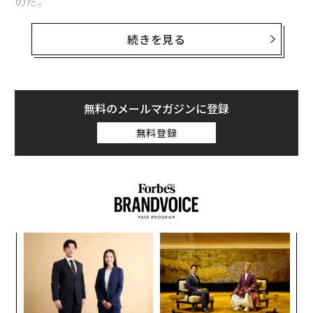
のだ。
ハッチンス氏はこのことを身をもって知っている。彼女
続きを見る
はサバイバーであり、起業家でもある。サイバーストー
キングの被害に遭い、人生を台無しにされかけた経験
が、彼女を起業家へと変えた。
無料のメールマガジンに登録
彼女は、最終的に9年の懲役刑を言い渡された悪質なサ
無料登録
イバーストーカーの被害者となった後、自身の会社Certi
fAIを設立した。この経験により、彼女は、デジタル虐待
から人々を守るための米国のシステムがいかに不十分で
あるかを痛感した。現在、連邦議会と州議会がAIの規制
方法をめぐって議論する中、連邦法のTake It Down Act
（削除法）を含む一部の法律が施行され始めている。ハ
パ
ッチンス氏は、これらの法律を実際に機能させるための
技
インフラを構築することを目指している。
無
革
防
ク
「私の事件が連邦裁判にまで至ったのは、高位の人々に
た「