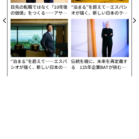
影響が及び始めたからです」とハッチンス氏は私に語っ
目先の転職ではなく「10年後
“泊まる”を超えて─エスパシ
た。彼女のルームメイトのボーイフレンドが、裁判記録
の価値」をつくる──アサイ
オが描く、新しい日本のラグ
によれば彼女に対して「不健全な執着」を抱くようにな
ンの長期伴走型支援とは
ジュアリー（中編）
った。その後、サイバーハラスメントのキャンペーンが
展開され、警察の刑事、連邦判事、検察官を標的とする
までエスカレートした。ストーカーは、偽のプロフィー
ルを作成し、自分自身にメッセージを送るなどして、誰
が責任者なのかについて混乱を引き起こした。
“泊まる”を超えて──エスパ
伝統を礎に、未来を再定義す
シオが描く、新しい日本のラ
る 125年企業BATが挑むス
「私は常に防御モードで、自分がこれをやっていないこ
グジュアリー（前編）
モークレスな未来
とを証明しようとしていました」と彼女は語った。
ハッチンス氏によると、彼女は最近、彼の釈放日が2028
年5月に予定されていることを知った。4年足らず先のこ
とだ。刑期はさまざまな法的な技術的理由により短縮さ
れた。「私はこの時間を使って、自分自身のためのツー
ルキットを確実に用意することにしました」と彼女は語
った。