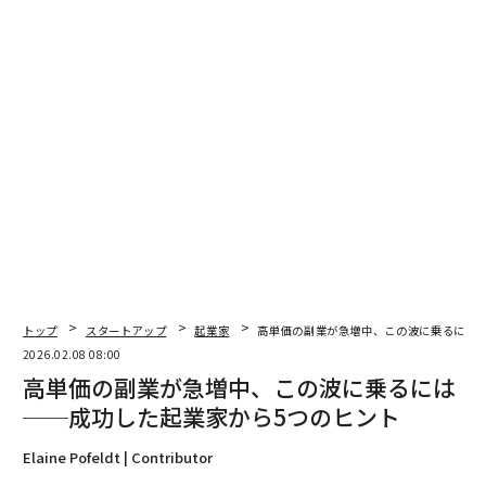
数字で見る危機
CertifAIが取り組んでいる問題に関する統計は驚異的
だ。オンライン上のディープフェイクの95%以上がポル
ノグラフィーであり、そのうち95%以上が女性を標的と
している。これは、
セキュリティ企業Security Heroが作成した、しばしば
引用される統計
だ。
UN Womenによると
、世界中で数億人の女性、世界
の一部地域では最大50%が、何らかの形のオンライン暴
力を経験していると報告している。
トップ
スタートアップ
起業家
高単価の副業が急増中、この波に乗るには─
バイデン政権の短命に終わった偽情報ガバナンス委員会
2026.02.08 08:00
を率いた偽情報研究者のニーナ・ヤンコウィッツ氏は、
高単価の副業が急増中、この波に乗るには
最近The Atlantic誌で、自分が複数のポルノグラフィッ
──成功した起業家から5つのヒント
クなディープフェイク動画に登場していることを発見し
たことについて書いた。「ショックではありませんでし
Elaine Pofeldt | Contributor
た」と彼女はPBSに語った。「私は何年もこのことにつ