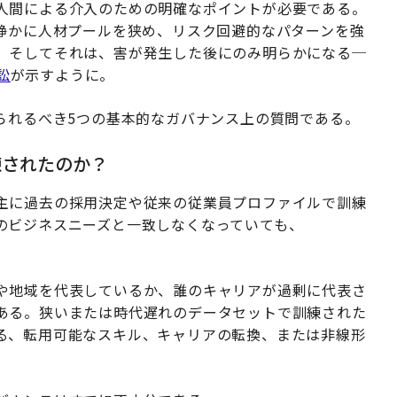
人間による介入のための明確なポイントが必要である。
は静かに人材プールを狭め、リスク回避的なパターンを強
。そしてそれは、害が発生した後にのみ明らかになる─
訴訟
が示すように。
られるべき5つの基本的なガバナンス上の質問である。
練されたのか？
主に過去の採用決定や従来の従業員プロファイルで訓練
のビジネスニーズと一致しなくなっていても、
や地域を代表しているか、誰のキャリアが過剰に代表さ
ある。狭いまたは時代遅れのデータセットで訓練された
る、転用可能なスキル、キャリアの転換、または非線形