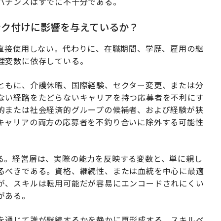
バナンスはすでに不十分である。
ンク付けに影響を与えているか？
を直接使用しない。代わりに、在職期間、学歴、雇用の継
理変数に依存している。
ともに、介護休暇、国際経験、セクター変更、または分
ない経路をたどらないキャリアを持つ応募者を不利にす
的または社会経済的グループの候補者、および経験が狭
キャリアの両方の応募者を不釣り合いに除外する可能性
る。経営層は、実際の能力を反映する変数と、単に親し
るべきである。資格、継続性、または血統を中心に最適
が、スキルは転用可能だが容易にエンコードされにくい
がある。
を通じて誰が継続するかを静かに再形成する。スキルベ