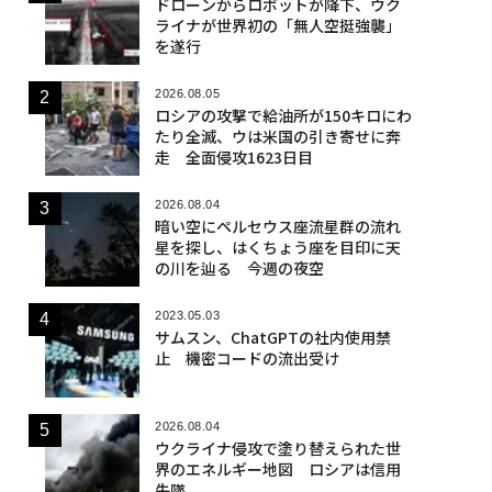
ドローンからロボットが降下、ウク
ライナが世界初の「無人空挺強襲」
を遂行
2026.08.05
ロシアの攻撃で給油所が150キロにわ
たり全滅、ウは米国の引き寄せに奔
走 全面侵攻1623日目
2026.08.04
暗い空にペルセウス座流星群の流れ
星を探し、はくちょう座を目印に天
の川を辿る 今週の夜空
2023.05.03
サムスン、ChatGPTの社内使用禁
止 機密コードの流出受け
2026.08.04
ウクライナ侵攻で塗り替えられた世
界のエネルギー地図 ロシアは信用
失墜