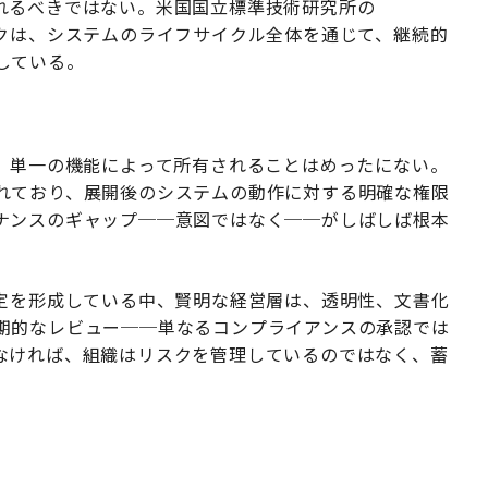
れるべきではない。米国国立標準技術研究所の
クは、システムのライフサイクル全体を通じて、継続的
している。
は、単一の機能によって所有されることはめったにない。
れており、展開後のシステムの動作に対する明確な権限
ナンスのギャップ──意図ではなく──がしばしば根本
決定を形成している中、賢明な経営層は、透明性、文書化
期的なレビュー──単なるコンプライアンスの承認では
なければ、組織はリスクを管理しているのではなく、蓄