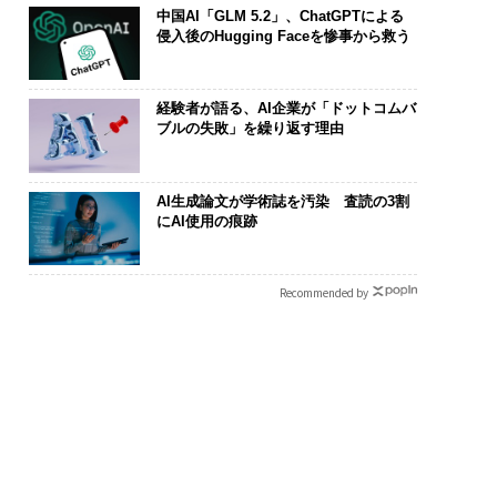
中国AI「GLM 5.2」、ChatGPTによる
侵入後のHugging Faceを惨事から救う
経験者が語る、AI企業が「ドットコムバ
ブルの失敗」を繰り返す理由
AI生成論文が学術誌を汚染 査読の3割
にAI使用の痕跡
Recommended by