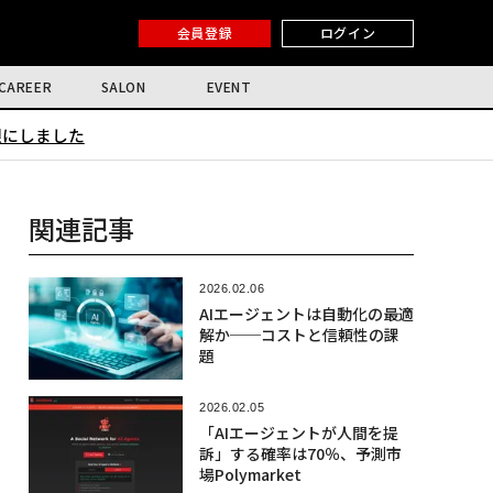
会員登録
ログイン
CAREER
SALON
EVENT
限にしました
関連記事
2026.02.06
AIエージェントは自動化の最適
解か──コストと信頼性の課
題
2026.02.05
「AIエージェントが人間を提
訴」する確率は70％、予測市
場Polymarket