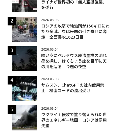
ライナが世界初の「無人空挺強襲」
を遂行
2026.08.05
ロシアの攻撃で給油所が150キロにわ
たり全滅、ウは米国の引き寄せに奔
走 全面侵攻1623日目
2026.08.04
暗い空にペルセウス座流星群の流れ
星を探し、はくちょう座を目印に天
の川を辿る 今週の夜空
2023.05.03
サムスン、ChatGPTの社内使用禁
止 機密コードの流出受け
2026.08.04
ウクライナ侵攻で塗り替えられた世
界のエネルギー地図 ロシアは信用
失墜