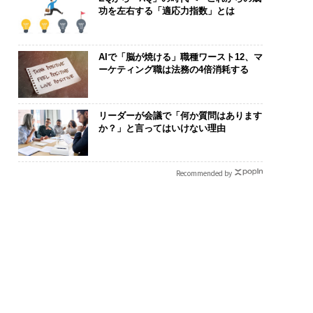
功を左右する「適応力指数」とは
AIで「脳が焼ける」職種ワースト12、マ
ーケティング職は法務の4倍消耗する
リーダーが会議で「何か質問はあります
か？」と言ってはいけない理由
Recommended by