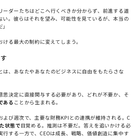
リーダーたちはどこへ行くべきか分からず、前進する道
ない。彼らはそれを望み、可能性を見ているが、本当の
だ」
おける最大の制約に変えてしまう。
出す
とは、あなたやあなたのビジネスに自由をもたらさな
意思決定に直接関与する必要があり、どれが不要か、そ
である
ことから生まれる。
よび週次で、主要な財務KPIとの連携が維持される。C
た状態で
目覚める。推測は不要だ。答えを追いかける必
実行する一方で、CEOは成長、戦略、価値創造に集中す