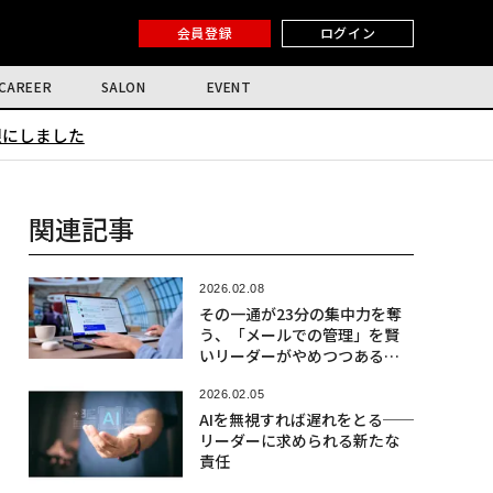
会員登録
ログイン
CAREER
SALON
EVENT
限にしました
関連記事
2026.02.08
その一通が23分の集中力を奪
う、「メールでの管理」を賢
いリーダーがやめつつある理
由
2026.02.05
AIを無視すれば遅れをとる──
リーダーに求められる新たな
責任