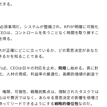
できる。
の必須事項だ。システムが整備され、KPIが明確に可視化
CEOは、コントロールを失うことなく時間を取り戻すこ
を得る。
スが正確にどこに立っているか、どの意思決定があなた
きるかを知ることである。
ば、CEOは日々の対応を止め、
飛翔
し始める。真に針
化、人材の育成、利益率の最適化、長期的価値の創造で
。権限、可視性、戦略的焦点は、強制されたタスクでは
もはや贅沢ではなく、あらゆる意思決定の影響を倍増さ
持ってリードできるようにする
戦略的優位性
なのだ。