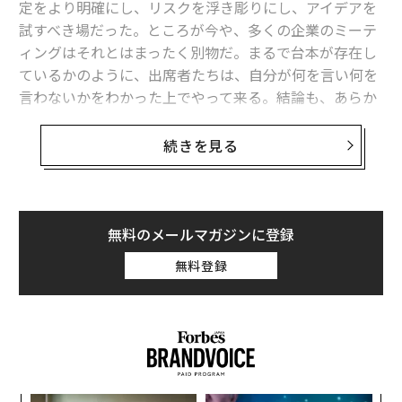
定をより明確にし、リスクを浮き彫りにし、アイデアを
換することは珍しくないと指摘した。新しいソフトウェ
試すべき場だった。ところが今や、多くの企業のミーテ
アのリリースにより、ほぼ完了したプロジェクトが初期
ィングはそれとはまったく別物だ。まるで台本が存在し
段階に戻ることがある。「このようにプロジェクトが頓
ているかのように、出席者たちは、自分が何を言い何を
挫した場合、EQが次に何が起こるかを決定します」とリ
言わないかをわかった上でやって来る。結論も、あらか
ー氏は述べた。計画が混乱した際にフラストレーション
じめ決まっているように見える。
と圧倒感は一般的だが、リーダーからチームに伝わると
続きを見る
潜在的に壊滅的である。
研究
によると、リーダーの感情
こうしたミーティングで繰り広げられるのは、対話では
は伝染病のようにチームの各メンバーに広がる。EQを活
ない。パフォーマンスだ。
用することで、リーダーは自分自身のフラストレーショ
ンと圧倒感を認識し、一歩下がって一時停止し、振り返
こうしたミーティングでは、出席者は問題に向き合うよ
無料のメールマガジンに登録
る。彼らは充電したり、アドバイスを求めて同僚に連絡
りむしろ、印象を管理しようとする。足並みがそろって
したりするかもしれない。そして、この短い一時停止に
無料登録
いることを示し、自分の能力をアピールし、摩擦を避け
より、落ち着きと自信を持ってチームの前に戻ることが
る。出席者はみな、話し合われた内容を書き取ったメモ
できる。
を手にして会議室を出るが、その後に何かが変わること
はほとんどない。ミーティングが開かれても、仕事は先
シニアリーダー：チームメンバーがリスクを取
に進まないのだ。
り、互いに挑戦し、イノベーションを起こす環
境を創造する