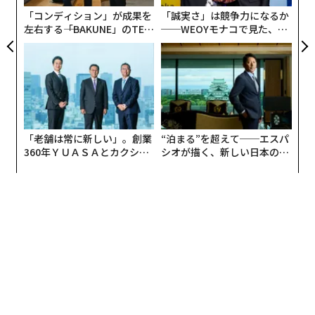
「コンディション」が成果を
「誠実さ」は競争力になるか
学習と人材開発に携わる全ての人にとって、リー氏のア
左右する――「BAKUNE」のTEN
──WEOYモナコで見た、く
プローチが示唆に富んでいるのは、彼のチームが感情的
TIALが支える「挑戦者の明
ら寿司の経営哲学
知性をリーダーが直面する現実的なプレッシャーに明確
日」
に結びつけている点だ。
なぜAIが感情的知性を必要とするのか
AIは単にタスクを自動化するだけではない。仕事の進め
「老舗は常に新しい」。創業
“泊まる”を超えて──エスパ
方を再構築する──多くの場合、感情的な負荷を高める
360年ＹＵＡＳＡとカクシン
シオが描く、新しい日本のラ
CEO田尻望が語る、AIを超え
グジュアリー（前編）
形で。
る人の価値
部門横断的なプロジェクトがより一般的になっている。
不完全な情報で意思決定が行われる。人間がますます高
度化するシステムと協働する中で、役割が曖昧になる。
そして、優先事項が一夜にして変わると、フラストレー
ション、ストレス、不整合が急速に高まる。
「このAI時代において、混乱、不確実性、曖昧さは非常