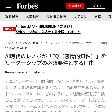
会員登録
ログイン
新着記事
人気記事
会員限定記事
カテゴリ
連載
コ
Forbes JAPAN MEMBERSHIP 新機能｜
NEWS
記事ページ内の広告表示を最小限にしました
トップ
キャリア・教育
リーダーシップ
AI時代のレノボが「EQ（感情的
2026.01.31 09:41
AI時代のレノボが「EQ（感情的知性）」を
リーダーシップの必須要件とする理由
Kevin Kruse | Contributor
シニアリーダーは、同僚同士が互いに挑戦し合い、賢明
なリスクを取る雰囲気をどのように醸成できるのか。ミ
ドルマネージャーは、どのようにして組織の壁を打ち破
ることができるのか。そして、初めてリーダーになった
人物は、各チームメンバーのスタイルを理解し、重要な