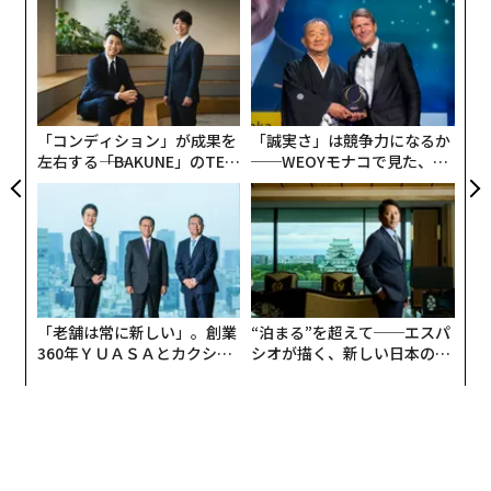
創に
内
 JA
グ
レノボのシニアリーダーは、二重の使命に直面してい
実
る。今日のビジネスを実行しながら、同時にそれを変革
伝
全
することだ。つまり、現在の重要な目標に遅れることな
る
モ
く、非常に多様なチームをリードしてイノベーションを
起こすことを意味する。
「コンディション」が成果を
「誠実さ」は競争力になるか
左右する――「BAKUNE」のTEN
──WEOYモナコで見た、く
TIALが支える「挑戦者の明
ら寿司の経営哲学
「これらのより上級の役割では、心理的安全性が非常に
日」
重要になります」とリー氏は説明した。「人々が発言
し、異議を唱え、リスクを取ることに安全を感じる環境
を作り出していますか」EQ主導のリーダーは、即座に判
断することなく耳を傾け（より静かなメンバーにも彼ら
の視点が聞かれるように呼びかける）、健全な対立が当
「老舗は常に新しい」。創業
“泊まる”を超えて──エスパ
360年ＹＵＡＳＡとカクシン
シオが描く、新しい日本のラ
たり前の環境を作り出し、実行作業を行っている人々の
CEO田尻望が語る、AIを超え
グジュアリー（前編）
視点を求める。「優れたシニアリーダーは、直属の部下
る人の価値
だけでなく、実地作業を行っているチームメンバー、特
に初期キャリアの人材とも話すべきです」と彼は指摘し
た。