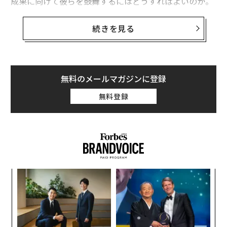
成果に向けて彼らを鼓舞するにはどうすればよいのか。
これらは、
レノボ
の人事担当エグゼクティブディレクタ
続きを見る
ーであるファン・ジャン・リー氏が提起している問い
だ。そして、
不変的な人間のスキル
への需要が高まり続
ける中、AI時代においてこれまで以上に重要性を増して
いる問いでもある。過去3カ月間、人材開発リーダーを
無料のメールマガジンに登録
対象とした20件の定性的
インタビュー
において、全員が
無料登録
感情的知性（EQ）と関連スキルをAI時代の最優先事項と
して挙げている。
リー氏は、グローバルな学習とリーダーシップ開発を統
括している。売上高690億ドルを誇るレノボは、60カ国
以上、100以上の言語で事業を展開しており、AI施策は
創に
内
すでに業務フローに深く組み込まれている。リー氏とそ
 JA
グ
のチームにとって、感情的知性は、あらゆるレベルで拡
実
伝
大しなければならない中核的なリーダーシップスキルセ
全
る
ットである。
モ