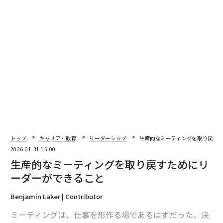
クショップを通じてEQを構築する。目標は、リーダーと
しての落ち着きと明晰さを養うことである。
ミドルマネージャー：組織の壁を打ち破る
レノボのミドルマネージャーは、ハードウェア、ソフト
ウェア、製品、営業チームにまたがる複雑なAI主導の施
策をリードすることが多い。このようなプロジェクトは
独特の課題を提示する。優先事項が異なる部門間で成果
を推進し、多くの場合、全てのステークホルダーに対す
る直接的な権限を持たない。「誰もが独自の課題を抱え
ています」とリー氏は述べた。「彼らを1つの目標に整
トップ
キャリア・教育
リーダーシップ
生産的なミーティングを取り戻す
合させるには、非常に強力な感情的知性が必要です。各
2026.01.31 15:00
人がどこから来ているのかを理解するための深い共感
生産的なミーティングを取り戻すためにリ
と、全員を同じ最終目標に向けて整合させるための優れ
ーダーができること
た関係構築スキルが必要です」
Benjamin Laker | Contributor
リー氏はまた、AI業務の変化のスピードが非常に速いた
ミーティングは、仕事を形作る場であるはずだった。決
め、これらのプロジェクトが一瞬の通知で完全に方向転