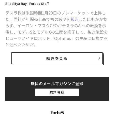
Siladitya Ray | Forbes Staff
S&P500が史上初の7000ポイントに到達、インテルは9.4％高と上げを牽引
テスラ株は米国時間1月29日のプレマーケットで上昇し
た。同社が年間売上高で初の減少を
報告
したにもかかわ
Microsoft/マイクロソフト
OpenAI
生成AI
らず、イーロン・マスクCEOがテスラのAIへの転換を示
タグ：
Microsoft Azure
唆し、モデルSとモデルXの生産を終了して、製造施設を
ヒューマノイドロボット「Optimus」の生産に転換する
と述べたためだ。
advertisement
SEE
続きを見る
ALSO
米EV大手テスラ、初の通期売上高減
を報告
無料のメールマガジンに登録
無料登録
米国時間1月29日早朝のプレマーケット取引で、テスラ
株は444.70ドルまで上昇し、水曜終値から3.3％以上の
上昇となった。