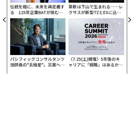
ェ
伝統を礎に、未来を再定義す
革新は下山で生まれる──レ
る 125年企業BATが挑むス
クサスが新型TZとESに込め
モークレスな未来
た「DISCOVER」の哲学
パシフィックコンサルタンツ
〈7.25(土)開催〉5年後のキ
技師長の"北極星"。災害への
ャリアに「戦略」はあるか。
無力感を乗り越え見つけた、
トップエグゼクティブのキャ
防災一筋20年の答え
リアに触れる1日│CAREER S
UMMIT 2026
2026年9月号発売中