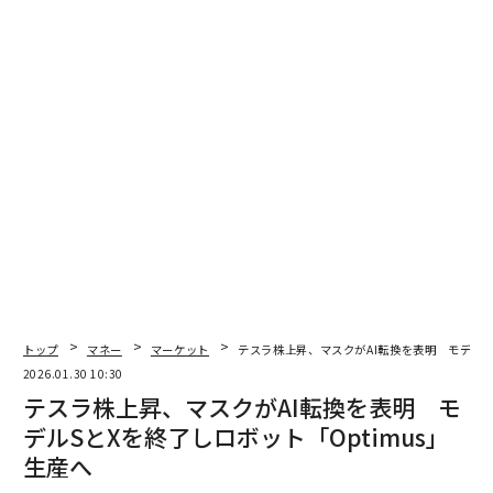
最新号の購入はこちらから
メンバーシップに登録する
関連記事
テスラ株上昇、マスクがAI転換を表明 モデルSとXを終了しロボット「Op
timus」生産へ
トップ
マネー
マーケット
テスラ株上昇、マスクがAI転換を表明 モデルSと
好決算でメタ株が急騰、ザッカーバーグがベゾスを抜き「世界第4位の富
2026.01.30 10:30
豪」に
テスラ株上昇、マスクがAI転換を表明 モ
金の騰勢が映す「信頼の崩壊」 現実に向き合わない政治に市場は厳しい
デルSとXを終了しロボット「Optimus」
視線
生産へ
銀が過去最高「120ドル」に急騰、金は「5600ドル」の最高値に接近