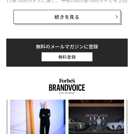
12億7000万ドルに達し、予想の802億7000万ドルを上回
った。EPSは4.14ドルで、予想の3.97ドルから増加し
た。いずれもポジティブサプライズである。しかし、第
続きを見る
3四半期のAzure成長率ガイダンスは、恒常為替レートベ
ースで37〜38％にとどまり、コンセンサスの37.1％にか
ろうじて並ぶ水準だった。
無料のメールマガジンに登録
クラウドの成長率37％は、それでも印象的なのだろう
無料登録
か。答えはイエスでもありノーでもある。
ィン
ア
ズが
の
ムの
た
〜
金
個