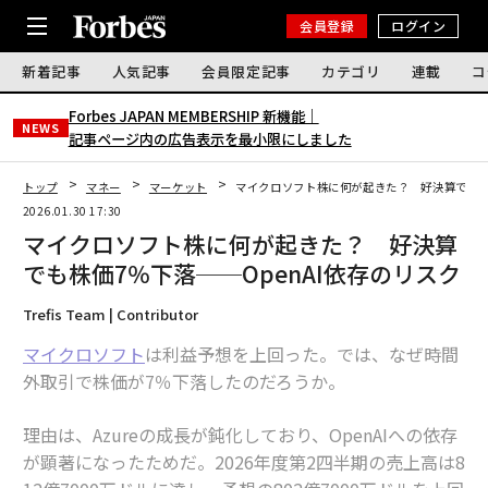
会員登録
ログイン
新着記事
人気記事
会員限定記事
カテゴリ
連載
コ
Forbes JAPAN MEMBERSHIP 新機能｜
NEWS
記事ページ内の広告表示を最小限にしました
トップ
マネー
マーケット
マイクロソフト株に何が起きた？ 好決算でも株価
2026.01.30 17:30
マイクロソフト株に何が起きた？ 好決算
でも株価7％下落──OpenAI依存のリスク
Trefis Team | Contributor
マイクロソフト
は利益予想を上回った。では、なぜ時間
外取引で株価が7％下落したのだろうか。
理由は、Azureの成長が鈍化しており、OpenAIへの依存
が顕著になったためだ。2026年度第2四半期の売上高は8