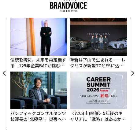
この上昇は、テスラが2025年第4四半期の決算を発表し
た後に起きた。決算はウォール街の予想をわずかに上回
ィン
ア
ったが、同社として初めて年間売上高が減少したことも
ズが
の
明らかになった。
ムの
た
〜
金
個
ェ
伝統を礎に、未来を再定義す
革新は下山で生まれる──レ
る 125年企業BATが挑むス
クサスが新型TZとESに込め
モークレスな未来
た「DISCOVER」の哲学
パシフィックコンサルタンツ
〈7.25(土)開催〉5年後のキ
技師長の"北極星"。災害への
ャリアに「戦略」はあるか。
無力感を乗り越え見つけた、
トップエグゼクティブのキャ
防災一筋20年の答え
リアに触れる1日│CAREER S
UMMIT 2026