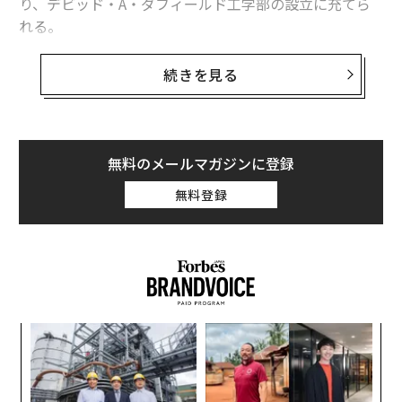
り、デビッド・A・ダフィールド工学部の設立に充てら
れる。
ダフィールド氏のコーネル大学への寄付総額は5億5000
続きを見る
万ドルに達し、同大学の歴代トップドナーの1人となっ
た。2025年には、ダフィールドホールの改修と拡張のた
めに
1億ドルを寄付
しており、これは当時、工学部が受
け取った最高額の寄付だった。
無料のメールマガジンに登録
無料登録
マイケル・I・コトリコフ学長は発表の中で次のように述
べた。「多くのコーネル大学卒業生が、革新的な取り組
みを通じて社会に素晴らしい貢献をしてきました。この
尊敬すべき卒業生の中でも、デーブ・ダフィールド氏
は、その変革的な業績と最大の善を成し遂げようとする
決意において際立っています。工学部と獣医学部に対す
年後
“
るデーブ氏のこれまでの寛大な支援に、私たちは深く感
サイ
シ
謝しています。そして、デーブ氏の今回の新たな寄付と
グ
果を
〜
工学部の命名は、何世代にもわたってコーネル大学の学
EN
金