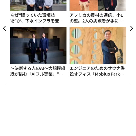
生たちに影響を与え、工学部とコーネル大学にとって並
明
個
外れた栄誉となるでしょう」
ェ
なぜ“眠っていた環境技
アフリカの農村の通信、小1
術”が、下水インフラを変え
の壁。2人の挑戦者が手にし
ダフィールド氏の寄付は主に基金で構成される。2億500
たのか──産総研×月島JFE
た「次なる武器」
0万ドルのダフィールド・レガシー・ファンドを設立
アクアソリューションの10年
し、工学部に戦略的機会のための継続的な支援を提供す
る。さらに5000万ドルの基金は、教育の卓越性に関連す
る重要な優先事項に充てられる。
〜決断する人のAI〜大規模組
エンジニアのためのサウナ併
残りの寄付は、ダフィールド・ローンチ・ファンドの創
織が挑む「AIフル実装」“使
設オフィス「Mobius Park」
設に充てられ、工学部の物理的インフラの改善、研究施
う”企業から“動く”企業へ【N
がオープン──タマディック
設の強化、教員と学生の支援、量子工学科学技術、人間
TTドコモビジネス×PwC】
が健康経営を徹底する理由
の健康に関する工学、人工知能とデータ駆動型意思決定
などの分野における研究の推進に役立てられる。
ダフィールド氏は次のように述べた。「コーネル大学に
おける技術研究、イノベーション、リーダーシップの推
進を支援する機会を歓迎します。私は長年にわたり多く