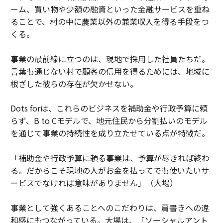
ーム、買い物や少額の融資といった金融サービスを重ね
ることで、村の中に農業以外の兼業収入を得る手段をつ
くる。
事業の最前線に立つのは、現地で採用した社員たちだ。
言葉も通じない村で顧客の信用を得るためには、地域に
根ざした彼らの存在が欠かせない。
Dots forは、これらのビジネスを補助金や行政予算に頼
らず、B to Cモデルで、地元住民から分割払いのモデル
を通じて事業の持続性を成り立たせている点が特徴だ。
「補助金や行政予算に頼る事業は、予算が尽きれば終わ
る。だからこそ現地の人がお金を払ってでも使いたいサ
ービスでなければ意味がありません」（大場）
事業として強くあることへのこだわりは、肩書きへの違
和感にもつながっている。大場は、「ソーシャルアント