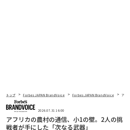
トップ
Forbes JAPAN BrandVoice
Forbes JAPAN BrandVoice
アフ
2026.07.31 16:00
アフリカの農村の通信、小1の壁。2人の挑
戦者が手にした「次なる武器」