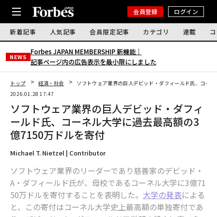
会員登録
ログイン
新着記事
人気記事
会員限定記事
カテゴリ
連載
コ
Forbes JAPAN MEMBERSHIP 新機能｜
NEWS
記事ページ内の広告表示を最小限にしました
トップ
経済・社会
ソフトウェア業界の巨人デビッド・ダフィールド氏、コーネル
2026.01.28 17:47
ソフトウェア業界の巨人デビッド・ダフィ
ールド氏、コーネル大学に過去最高額の3
億7150万ドルを寄付
Michael T. Nietzel | Contributor
ソフトウェア業界のリーダーであり慈善家のデビッド・
A・ダフィールド氏が、母校であるコーネル大学に3億71
50万ドルを寄付することを表明した。
大学の発表
による
と、この寄付はコーネル大学史上最高額の単独寄付であ